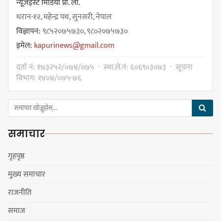
न्यूजईस्ट मिडिया प्रा. ली.
धरान-१२, महेन्द्र पथ, सुनसरी, नेपाल
विज्ञापन:
९८५२०७५७३०, ९८०२०७५७३०
इमेल:
kapurinews@gmail.com
दर्ता नं: १७३२५२/०७४/०७५ · स्था.ले.नं: ६०६९०३०७३ · सूचना
विभाग: १४०४/०७५-७६
समाचार
गृहपृष्ठ
मुख्य समाचार
राजनीति
समाज