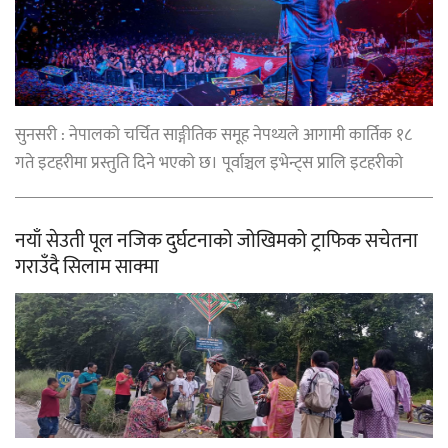
सुनसरी : नेपालको चर्चित साङ्गीतिक समूह नेपथ्यले आगामी कार्तिक १८
गते इटहरीमा प्रस्तुति दिने भएको छ। पूर्वाञ्चल इभेन्ट्स प्रालि इटहरीको
नयाँ सेउती पूल नजिक दुर्घटनाको जोखिमको ट्राफिक सचेतना
गराउँदै सिलाम साक्मा