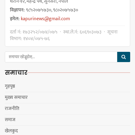
धरान-१२, महेन्द्र पथ, सुनसरी, नेपाल
विज्ञापन:
९८५२०७५७३०, ९८०२०७५७३०
इमेल:
kapurinews@gmail.com
दर्ता नं: १७३२५२/०७४/०७५ · स्था.ले.नं: ६०६९०३०७३ · सूचना
विभाग: १४०४/०७५-७६
समाचार
गृहपृष्ठ
मुख्य समाचार
राजनीति
समाज
खेलकुद