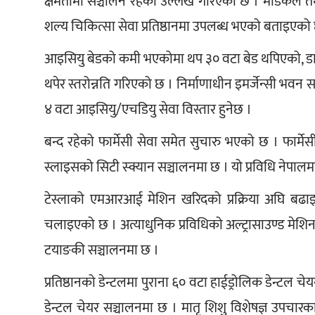
क्षमतामा सञ्चालन रहेको उल्लेख गरिएको छ । मेडिकल तथा 
शल्य चिकित्सा सेवा प्रतिष्ठानमा उपलब्ध भएको बताइएको
आइसियु बेडको कमी भएकोमा थप ३० वटा बेड थपिएको, डाय
थपेर स्तरोन्नति गरिएको छ । निर्माणाधीन इमर्जेन्सी भव
४ वटा आइसियु/एचडियु सेवा विस्तार हुनेछ ।
बन्द रहेको फार्मेसी सेवा समेत सुचारु भएको छ । फार्मे
स्लाइसको सिटी स्क्यान सञ्चालनमा छ । यो प्रविधि नेपालमा
टेस्लाको एमआरआई मेशिन खरिदको प्रक्रिया अघि बढाइएक
चलाइएको छ । अत्याधुनिक प्रविधिको अल्ट्रासाउण्ड मेश
टयाङकी सञ्चालनमा छ ।
प्रतिष्ठानको डेन्टलमा पुराना ६० वटा हाईड्रोलिक डेन्टल च
डेन्टल चेयर सञ्चालनमा छ । मातृ शिशु विशेषज्ञ उपचार