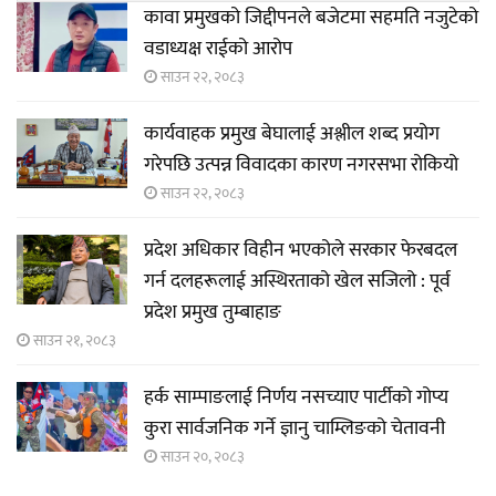
कावा प्रमुखको जिद्दीपनले बजेटमा सहमति नजुटेको
वडाध्यक्ष राईको आरोप
साउन २२, २०८३
कार्यवाहक प्रमुख बेघालाई अश्लील शब्द प्रयोग
गरेपछि उत्पन्न विवादका कारण नगरसभा रोकियो
साउन २२, २०८३
प्रदेश अधिकार विहीन भएकोले सरकार फेरबदल
गर्न दलहरूलाई अस्थिरताको खेल सजिलो : पूर्व
प्रदेश प्रमुख तुम्बाहाङ
साउन २१, २०८३
हर्क साम्पाङलाई निर्णय नसच्याए पार्टीको गोप्य
कुरा सार्वजनिक गर्ने ज्ञानु चाम्लिङको चेतावनी
साउन २०, २०८३