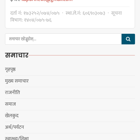
प्रदेश अधिकार विहीन भएकोले सरकार
दर्ता नं: १७३२५२/०७४/०७५ · स्था.ले.नं: ६०६९०३०७३ · सूचना
फेरबदल गर्न दलहरूलाई अस्थिरताको
विभाग: १४०४/०७५-७६
खेल सजिलो : पूर्व प्रदेश प्रमुख तुम्बाहाङ
समाचार
सङ्खुवासभामा सिलिचोङ स्वास्थ्य
कार्यसम्पादनमा पहिलो
गृहपृष्ठ
मुख्य समाचार
राजनीति
धरान उपमहानगरपालिकाको नगरसभा
समाज
शोक बिदाको कारण स्थगित
खेलकुद
अर्थ/पर्यटन
चुल्हो निभ्दा ब्युँझन सक्ने आक्रोश
स्वास्थ्य/शिक्षा