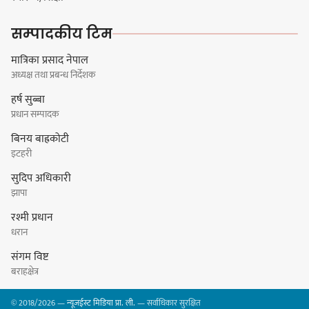
सम्पादकीय टिम
मात्रिका प्रसाद नेपाल
अध्यक्ष तथा प्रबन्ध निर्देशक
हर्क साम्पाङलाई निर्णय नसच्याए
हर्ष सुब्बा
पार्टीको गोप्य कुरा सार्वजनिक गर्ने ज्ञानु
प्रधान सम्पादक
चाम्लिङको चेतावनी
बिनय बाह्रकोटी
इटहरी
सुदिप अधिकारी
कार्तिक १८ गते इटहरीमा नेपथ्यको भव्य
झापा
कन्सर्ट हुँदै
रश्मी प्रधान
धरान
संगम विष्ट
बराहक्षेत्र
नयाँ सेउती पूल नजिक दुर्घटनाको
© 2018/2026 —
न्यूजईस्ट मिडिया प्रा. ली.
— सर्वाधिकार सुरक्षित