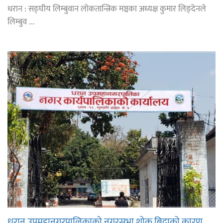
धरान : सङ्घीय लिम्बुवान लोकतान्त्रिक मञ्चका अध्यक्ष कुमार लिङ्देनले
लिम्बुव ...
धरान उपमहानगरपालिकाको नगरसभा शोक बिदाको कारण