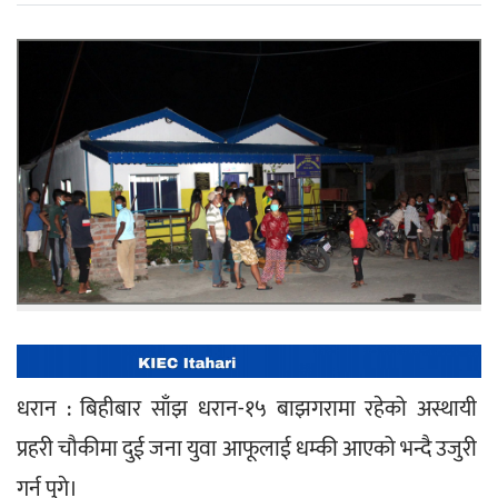
धरान : बिहीबार साँझ धरान-१५ बाझगरामा रहेको अस्थायी 
प्रहरी चौकीमा दुई जना युवा आफूलाई धम्की आएको भन्दै उजुरी 
गर्न पुगे।