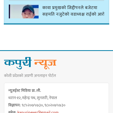
कावा प्रमुखको जिद्दीपनले बजेटमा
सहमति नजुटेको वडाध्यक्ष राईको आरोप
गोर्खा-लिम्बुवान १८३१ ऐतिहासिक
सन्धिका लागि विशेष समिति गठन गर्न
प्रधानमन्त्रीसँग आग्रह : कुमार लिङ्देन
कोशी प्रदेशको अग्रणी अनलाइन पोर्टल
कार्यवाहक प्रमुख बेघालाई अश्लील शब्द
प्रयोग गरेपछि उत्पन्न विवादका कारण
न्यूजईस्ट मिडिया प्रा. ली.
नगरसभा रोकियो
धरान-१२, महेन्द्र पथ, सुनसरी, नेपाल
विज्ञापन:
९८५२०७५७३०, ९८०२०७५७३०
इमेल:
kapurinews@gmail.com