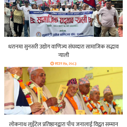
धरानमा सुनसरी उद्योग वाणिज्य संघव्दारा सामाजिक सद्भाव
र्‍याली
साउन १७, २०८३
लोकनाथ लुइँटेल प्रतिष्ठानद्वारा पाँच जनालाई विद्वत सम्मान