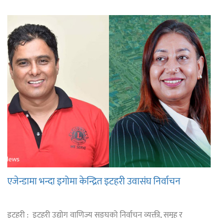
एजेन्डामा भन्दा इगोमा केन्द्रित इटहरी उवासंघ निर्वाचन
इटहरी : इटहरी उद्योग वाणिज्य सङ्घको निर्वाचन व्यक्ती, समूह र