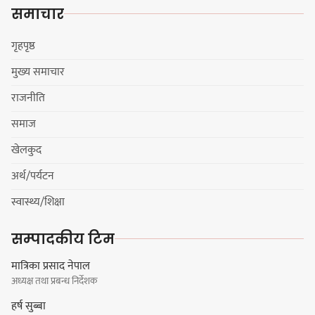
पार्टीको गोप्य कुरा सार्वजनिक गर्ने ज्ञानु
समाचार
चाम्लिङको चेतावनी
गृहपृष्ठ
मुख्य समाचार
कार्तिक १८ गते इटहरीमा नेपथ्यको भव्य
राजनीति
कन्सर्ट हुँदै
समाज
खेलकुद
अर्थ/पर्यटन
नयाँ सेउती पूल नजिक दुर्घटनाको
स्वास्थ्य/शिक्षा
जोखिमको ट्राफिक सचेतना गराउँदै
सिलाम साक्मा
सम्पादकीय टिम
मात्रिका प्रसाद नेपाल
अध्यक्ष तथा प्रबन्ध निर्देशक
किराँती खम्बुका सन्तानहरू :
हर्ष सुब्बा
स्वपहिचानविहीन राई बन्ने कि