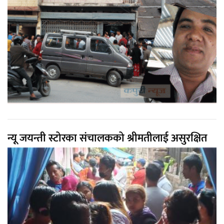
न्यू जयन्ती स्टोरका संचालकको श्रीमतीलाई असुरक्षित