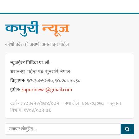
सङ्खुवासभामा सिलिचोङ स्वास्थ्य
कार्यसम्पादनमा पहिलो
कोशी प्रदेशको अग्रणी अनलाइन पोर्टल
धरान उपमहानगरपालिकाको नगरसभा
शोक बिदाको कारण स्थगित
न्यूजईस्ट मिडिया प्रा. ली.
धरान-१२, महेन्द्र पथ, सुनसरी, नेपाल
विज्ञापन:
९८५२०७५७३०, ९८०२०७५७३०
चुल्हो निभ्दा ब्युँझन सक्ने आक्रोश
इमेल:
kapurinews@gmail.com
दर्ता नं: १७३२५२/०७४/०७५ · स्था.ले.नं: ६०६९०३०७३ · सूचना
विभाग: १४०४/०७५-७६
हर्क साम्पाङलाई निर्णय नसच्याए