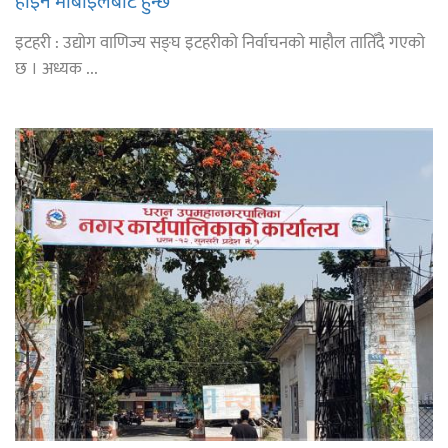
होइन मोबाइलबाटै हुन्छ'
इटहरी : उद्योग वाणिज्य सङ्घ इटहरीको निर्वाचनको माहौल तातिँदै गएको
छ । अध्यक ...