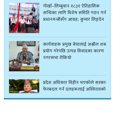
गोर्खा–लिम्बुवान १८३१ ऐतिहासिक
सन्धिका लागि विशेष समिति गठन गर्न
प्रधानमन्त्रीसँग आग्रह: कुमार लिङ्देन
कार्यवाहक प्रमुख बेघालाई अश्लील शब्द
प्रयोग गरेपछि उत्पन्न विवादका कारण
नगरसभा रोकियो
प्रदेश अधिकार विहीन भएकोले सरकार
फेरबदल गर्न दलहरूलाई अस्थिरताको
खेल सजिलो : पूर्व प्रदेश प्रमुख तुम्बाहाङ