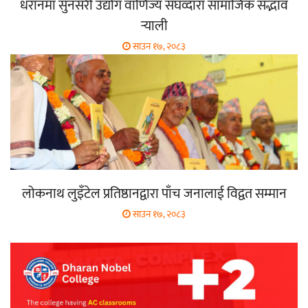
धरानमा सुनसरी उद्योग वाणिज्य संघव्दारा सामाजिक सद्भाव
र्‍याली
साउन १७, २०८३
लोकनाथ लुइँटेल प्रतिष्ठानद्वारा पाँच जनालाई विद्वत सम्मान
साउन १७, २०८३