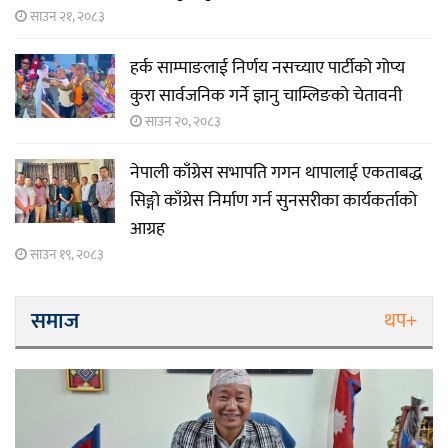
साउन २१, २०८३
हर्क साम्पाङलाई निर्णय नसच्याए पार्टीको गोप्य
कुरा सार्वजनिक गर्ने ज्ञानु चाम्लिङको चेतावनी
साउन २०, २०८३
नेपाली काँग्रेस सभापति गगन थापालाई एकताबद्ध
सिङ्गो काँग्रेस निर्माण गर्न सुनसरीका कार्यकर्ताको
आग्रह
साउन १९, २०८३
समाज
थप+