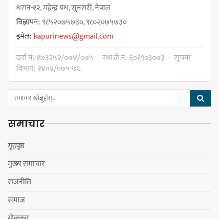
धरान-१२, महेन्द्र पथ, सुनसरी, नेपाल
विज्ञापन:
९८५२०७५७३०, ९८०२०७५७३०
किराँती खम्बुका सन्तानहरू :
इमेल:
kapurinews@gmail.com
स्वपहिचानविहीन राई बन्ने कि
स्वपहिचानसहित 'राउटे !'
दर्ता नं: १७३२५२/०७४/०७५ · स्था.ले.नं: ६०६९०३०७३ · सूचना
विभाग: १४०४/०७५-७६
नेपाली काँग्रेस सभापति गगन थापालाई
एकताबद्ध सिङ्गो काँग्रेस निर्माण गर्न
समाचार
सुनसरीका कार्यकर्ताको आग्रह
गृहपृष्ठ
मुख्य समाचार
मेजर श्रवणकुमार लिम्बू स्मृति
राजनीति
बास्केटबलको उपाधि
प्रभातलाई,पाराडाइज उपविजेतामा
समाज
सीमित
खेलकुद