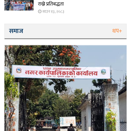
राख्ने प्रतिबद्धता
साउन १३, २०८३
समाज
थप+