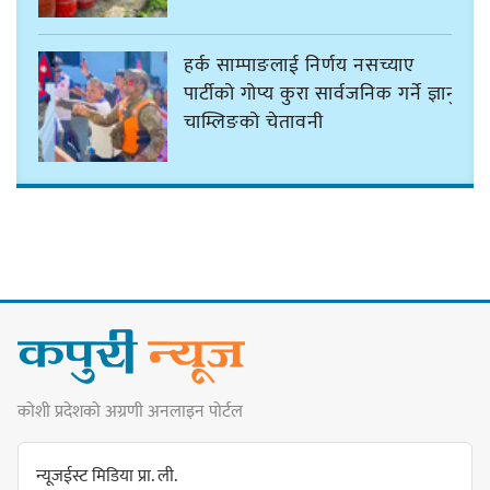
हर्क साम्पाङलाई निर्णय नसच्याए
पार्टीको गोप्य कुरा सार्वजनिक गर्ने ज्ञानु
चाम्लिङको चेतावनी
कार्तिक १८ गते इटहरीमा नेपथ्यको भव्य
कन्सर्ट हुँदै
नयाँ सेउती पूल नजिक दुर्घटनाको
कोशी प्रदेशको अग्रणी अनलाइन पोर्टल
जोखिमको ट्राफिक सचेतना गराउँदै
सिलाम साक्मा
न्यूजईस्ट मिडिया प्रा. ली.