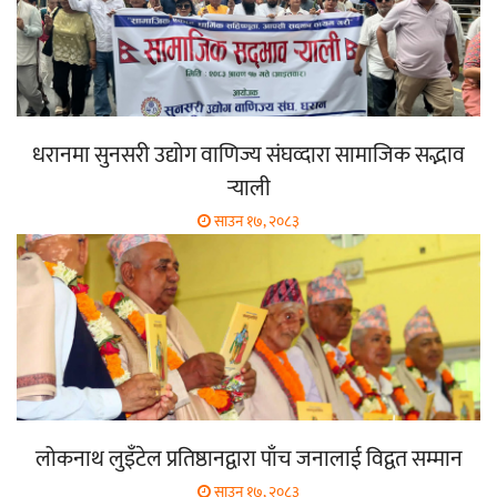
धरानमा सुनसरी उद्योग वाणिज्य संघव्दारा सामाजिक सद्भाव
र्‍याली
साउन १७, २०८३
लोकनाथ लुइँटेल प्रतिष्ठानद्वारा पाँच जनालाई विद्वत सम्मान
साउन १७, २०८३