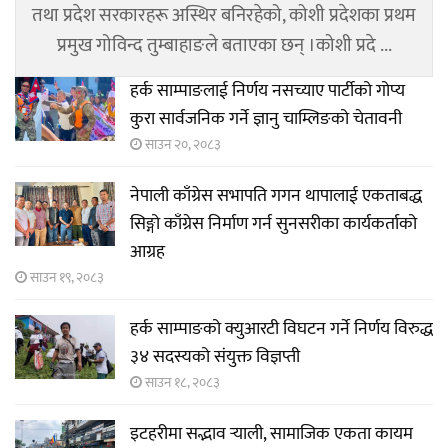
तथा प्रदेश सरकारहरू अस्थिर बनिरहेको, कोशी प्रदेशका प्रथम
प्रमुख गोविन्द तुम्बाहाङले बताएका छन् ।कोशी प्रदे ...
हर्क साम्पाङलाई निर्णय नसच्याए पार्टीको गोप्य
कुरा सार्वजनिक गर्ने ज्ञानु चाम्लिङको चेतावनी
साउन २०, २०८३
नेपाली काँग्रेस सभापति गगन थापालाई एकताबद्ध
सिङ्गो काँग्रेस निर्माण गर्न सुनसरीका कार्यकर्ताको
आग्रह
साउन १९, २०८३
हर्क साम्पाङको क्युआरटी विघटन गर्ने निर्णय विरुद्ध
३४ सदस्यको संयुक्त विज्ञप्ती
साउन १८, २०८३
इटहरीमा सद्भाव र्‍याली, सामाजिक एकता कायम