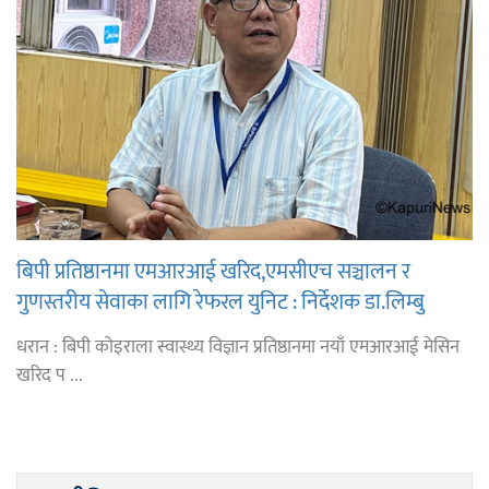
बिपी प्रतिष्ठानमा एमआरआई खरिद,एमसीएच सञ्चालन र
गुणस्तरीय सेवाका लागि रेफरल युनिट : निर्देशक डा.लिम्बु
धरान : बिपी कोइराला स्वास्थ्य विज्ञान प्रतिष्ठानमा नयाँ एमआरआई मेसिन
खरिद प ...