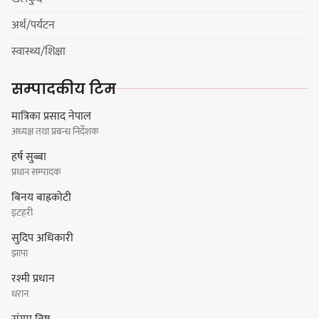
अर्थ/पर्यटन
हर्क साम्पाङको क्युआरटी विघटन गर्ने
स्वास्थ्य/शिक्षा
निर्णय विरुद्ध ३४ सदस्यको संयुक्त
विज्ञप्ती
सम्पादकीय टिम
मात्रिका प्रसाद नेपाल
अध्यक्ष तथा प्रबन्ध निर्देशक
डिपो बास्केटबलको फाइनलमा प्रभात र
हर्ष सुब्बा
पाराडाइज भिड्ने
प्रधान सम्पादक
बिनय बाह्रकोटी
इटहरी
सुदिप अधिकारी
हिमालयन मेघा,हिमशिखर, पाराडाइज र
झापा
प्रभात सेमिफाइनलमा
रश्मी प्रधान
धरान