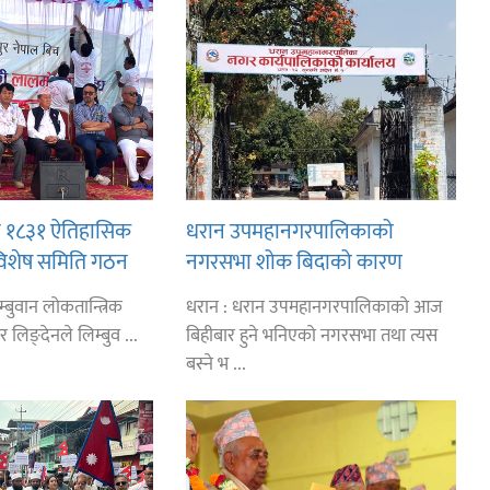
ान १८३१ ऐतिहासिक
धरान उपमहानगरपालिकाको
विशेष समिति गठन
नगरसभा शोक बिदाको कारण
ीसँग आग्रह: कुमार
स्थगित
्बुवान लोकतान्त्रिक
धरान : धरान उपमहानगरपालिकाको आज
र लिङ्देनले लिम्बुव ...
बिहीबार हुने भनिएको नगरसभा तथा त्यस
बस्ने भ ...