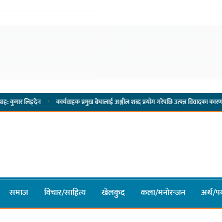
·
न
कार्यवाहक प्रमुख बेघालाई अश्लील शब्द प्रयोग गरेपछि उत्पन्न विवादका कारण नगरसभा रोकियो
समाज
विचार/साहित्य
खेलकुद
कला/मनाेरन्जन
अर्थ/पर