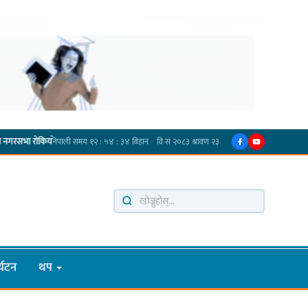
·
प्रदेश अधिकार विहीन भएकोले सरकार फेरबदल गर्न दलहरूलाई अस्थिरताको खेल सजिलो : पूर्व प्र
्यटन
थप