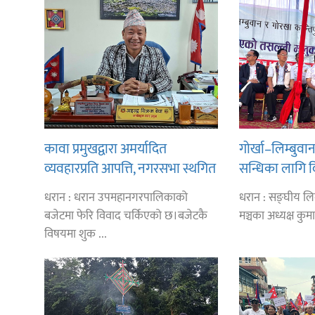
कावा प्रमुखद्वारा अमर्यादित
गोर्खा–लिम्बुव
व्यवहारप्रति आपत्ति, नगरसभा स्थगित
सन्धिका लागि 
भएकोमा क्षमायाचना
गर्न प्रधानमन्त्र
धरान : धरान उपमहानगरपालिकाको
धरान : सङ्घीय लिम
लिङ्देन
बजेटमा फेरि विवाद चर्किएको छ।बजेटकै
मञ्चका अध्यक्ष कुमा
विषयमा शुक ...