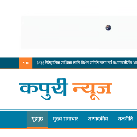
लिम्बुवान १८३१ ऐतिहासिक सन्धिका लागि विशेष समिति गठन गर्न प्रधानमन्त्रीसँग आग्रह: कुमार लिङ्दे
ताजा
गृहपृष्ठ
मुख्य समाचार
सम्पादकीय
राजनीति