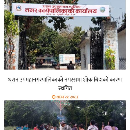
धरान उपमहानगरपालिकाको नगरसभा शोक बिदाको कारण
स्थगित
साउन २१, २०८३