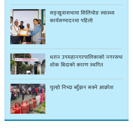
सङ्खुवासभामा सिलिचोङ स्वास्थ्य
कार्यसम्पादनमा पहिलो
धरान उपमहानगरपालिकाको नगरसभा
शोक बिदाको कारण स्थगित
चुल्हो निभ्दा ब्युँझन सक्ने आक्रोश
हर्क साम्पाङलाई निर्णय नसच्याए