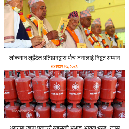
लोकनाथ लुइँटेल प्रतिष्ठानद्वारा पाँच जनालाई विद्वत सम्मान
साउन १७, २०८३
धरानमा खाना पकाउने ग्यासको अभाव, आयल भन्छ : ग्यास