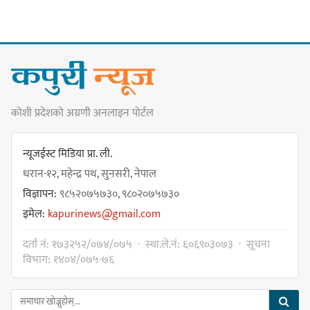
पार्टीको गोप्य कुरा सार्वजनिक गर्ने ज्ञानु
चाम्लिङको चेतावनी
कार्तिक १८ गते इटहरीमा नेपथ्यको भव्य
कोशी प्रदेशको अग्रणी अनलाइन पोर्टल
कन्सर्ट हुँदै
न्यूजईस्ट मिडिया प्रा. ली.
धरान-१२, महेन्द्र पथ, सुनसरी, नेपाल
विज्ञापन:
९८५२०७५७३०, ९८०२०७५७३०
नयाँ सेउती पूल नजिक दुर्घटनाको
इमेल:
kapurinews@gmail.com
जोखिमको ट्राफिक सचेतना गराउँदै
सिलाम साक्मा
दर्ता नं: १७३२५२/०७४/०७५ · स्था.ले.नं: ६०६९०३०७३ · सूचना
विभाग: १४०४/०७५-७६
किराँती खम्बुका सन्तानहरू :