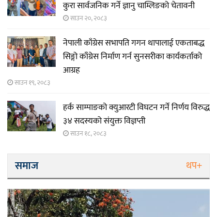
कुरा सार्वजनिक गर्ने ज्ञानु चाम्लिङको चेतावनी
साउन २०, २०८३
नेपाली काँग्रेस सभापति गगन थापालाई एकताबद्ध
सिङ्गो काँग्रेस निर्माण गर्न सुनसरीका कार्यकर्ताको
आग्रह
साउन १९, २०८३
हर्क साम्पाङको क्युआरटी विघटन गर्ने निर्णय विरुद्ध
३४ सदस्यको संयुक्त विज्ञप्ती
साउन १८, २०८३
समाज
थप+