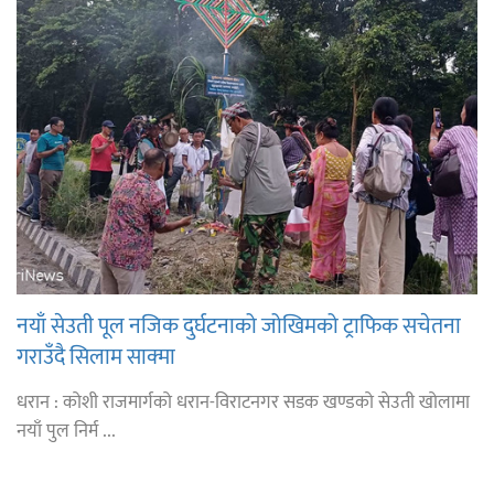
नयाँ सेउती पूल नजिक दुर्घटनाको जोखिमको ट्राफिक सचेतना
गराउँदै सिलाम साक्मा
धरान : कोशी राजमार्गको धरान-विराटनगर सडक खण्डको सेउती खोलामा
नयाँ पुल निर्म ...