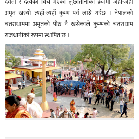
देवता र दैत्यका बिच भएको लुछातानीको क्रममा जहाँ-जहाँ 
अमृत खस्यो त्यहाँ-त्यहाँ कुम्भ पर्व लाग्ने गर्दछ । नेपालको 
चतराधाममा अमृतको पीठ नै खसेकाले कुम्भको चतराधाम 
राजधानीको रूपमा स्थापित छ ।