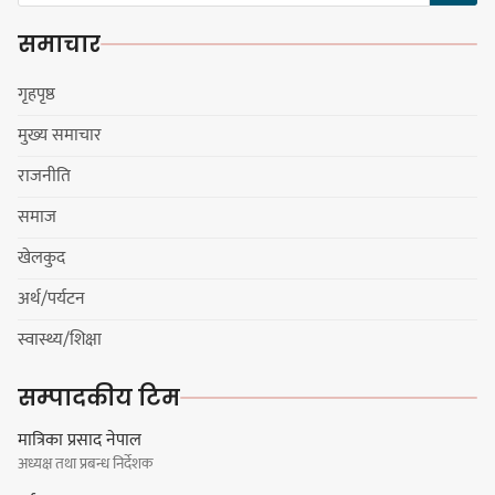
स्वपहिचानविहीन राई बन्ने कि
समाचार
स्वपहिचानसहित 'राउटे !'
गृहपृष्ठ
मुख्य समाचार
नेपाली काँग्रेस सभापति गगन थापालाई
राजनीति
एकताबद्ध सिङ्गो काँग्रेस निर्माण गर्न
सुनसरीका कार्यकर्ताको आग्रह
समाज
खेलकुद
अर्थ/पर्यटन
मेजर श्रवणकुमार लिम्बू स्मृति
स्वास्थ्य/शिक्षा
बास्केटबलको उपाधि
प्रभातलाई,पाराडाइज उपविजेतामा
सम्पादकीय टिम
सीमित
मात्रिका प्रसाद नेपाल
अध्यक्ष तथा प्रबन्ध निर्देशक
हर्क साम्पाङको क्युआरटी विघटन गर्ने