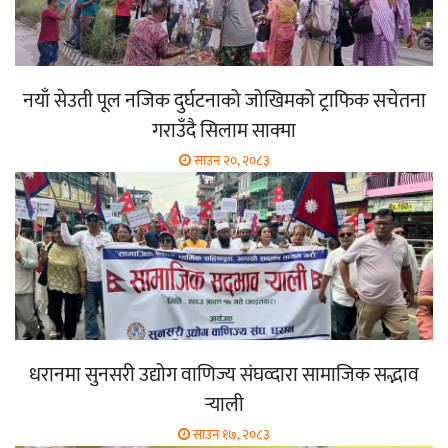
नयाँ सेउती पूल नजिक दुर्घटनाको जोखिमको ट्राफिक सचेतना
गराउँदै सिलाम साक्मा
साउन २०, २०८३
धरानमा सुनसरी उद्योग वाणिज्य संघव्दारा सामाजिक सद्भाव
र्‍याली
साउन १७, २०८३