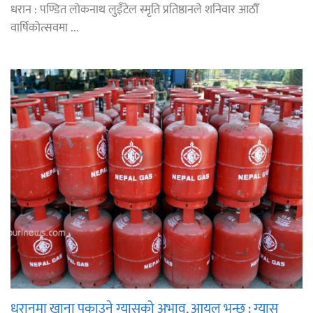
धरान : पण्डित लोकनाथ लुइँटेल स्मृति प्रतिष्ठानले शनिवार आठौँ
वार्षिकोत्सवमा ...
धरानमा खाना पकाउने ग्यासको अभाव, आयल भन्छ : ग्यास