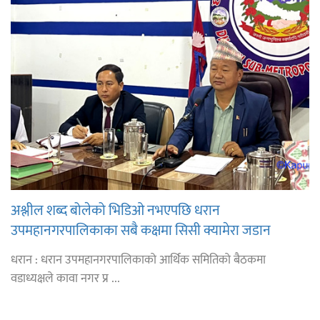
अश्लील शब्द बोलेको भिडिओ नभएपछि धरान
उपमहानगरपालिकाका सबै कक्षमा सिसी क्यामेरा जडान
धरान : धरान उपमहानगरपालिकाको आर्थिक समितिको बैठकमा
वडाध्यक्षले कावा नगर प्र ...