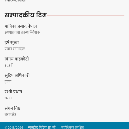
स्वास्थ्य/शिक्षा
कार्यवाहक प्रमुख बेघालाई अश्लील शब्द
सम्पादकीय टिम
प्रयोग गरेपछि उत्पन्न विवादका कारण
नगरसभा रोकियो
मात्रिका प्रसाद नेपाल
अध्यक्ष तथा प्रबन्ध निर्देशक
हर्ष सुब्बा
प्रधान सम्पादक
प्रदेश अधिकार विहीन भएकोले सरकार
बिनय बाह्रकोटी
फेरबदल गर्न दलहरूलाई अस्थिरताको
इटहरी
खेल सजिलो : पूर्व प्रदेश प्रमुख तुम्बाहाङ
सुदिप अधिकारी
झापा
रश्मी प्रधान
सङ्खुवासभामा सिलिचोङ स्वास्थ्य
धरान
कार्यसम्पादनमा पहिलो
संगम विष्ट
बराहक्षेत्र
© 2018/2026 —
न्यूजईस्ट मिडिया प्रा. ली.
— सर्वाधिकार सुरक्षित