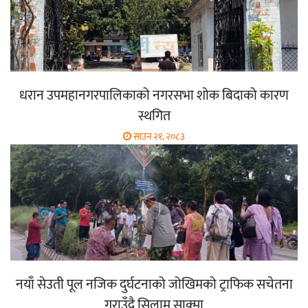
धरान उपमहानगरपालिकाको नगरसभा शोक बिदाको कारण
स्थगित
साउन २१, २०८३
नयाँ सेउती पूल नजिक दुर्घटनाको जोखिमको ट्राफिक सचेतना
गराउँदै सिलाम साक्मा