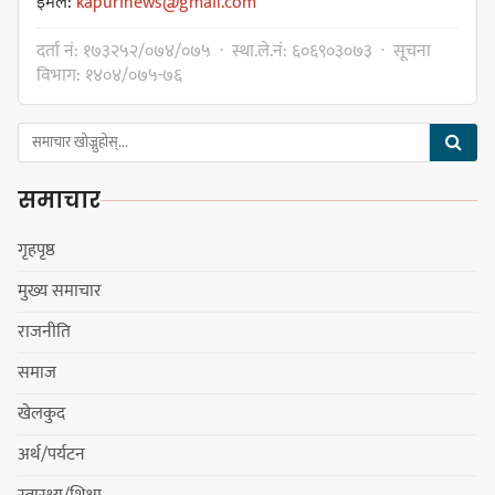
इमेल:
kapurinews@gmail.com
कावा प्रमुखद्वारा अमर्यादित व्यवहारप्रति
दर्ता नं: १७३२५२/०७४/०७५ · स्था.ले.नं: ६०६९०३०७३ · सूचना
आपत्ति, नगरसभा स्थगित भएकोमा
विभाग: १४०४/०७५-७६
क्षमायाचना
समाचार
कावा प्रमुखको जिद्दीपनले बजेटमा
सहमति नजुटेको वडाध्यक्ष राईको आरोप
गृहपृष्ठ
मुख्य समाचार
राजनीति
गोर्खा-लिम्बुवान १८३१ ऐतिहासिक
समाज
सन्धिका लागि विशेष समिति गठन गर्न
खेलकुद
प्रधानमन्त्रीसँग आग्रह : कुमार लिङ्देन
अर्थ/पर्यटन