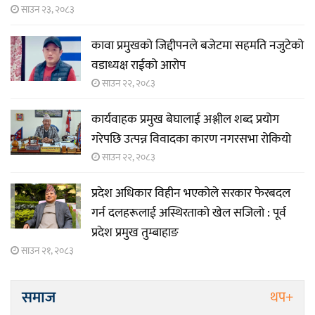
साउन २३, २०८३
कावा प्रमुखको जिद्दीपनले बजेटमा सहमति नजुटेको
वडाध्यक्ष राईको आरोप
साउन २२, २०८३
कार्यवाहक प्रमुख बेघालाई अश्लील शब्द प्रयोग
गरेपछि उत्पन्न विवादका कारण नगरसभा रोकियो
साउन २२, २०८३
प्रदेश अधिकार विहीन भएकोले सरकार फेरबदल
गर्न दलहरूलाई अस्थिरताको खेल सजिलो : पूर्व
प्रदेश प्रमुख तुम्बाहाङ
साउन २१, २०८३
समाज
थप+