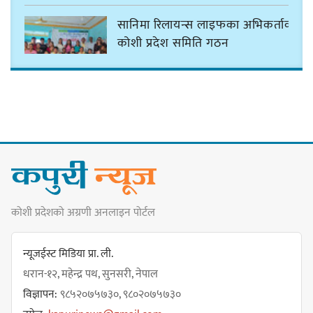
सानिमा रिलायन्स लाइफका अभिकर्ताको
कोशी प्रदेश समिति गठन
ठमेलमा ‘मार्लो होटेल’ जसले दिन्छ
फाइभस्टारको सुविधा
कोशी प्रदेशको अग्रणी अनलाइन पोर्टल
सङ्कटग्रस्त सहकारी व्यवस्थापनको रकम
विनियोजनको विवादले नगरसभा र
न्यूजईस्ट मिडिया प्रा. ली.
बजेट नै अनिश्चित
धरान-१२, महेन्द्र पथ, सुनसरी, नेपाल
विज्ञापन:
९८५२०७५७३०, ९८०२०७५७३०