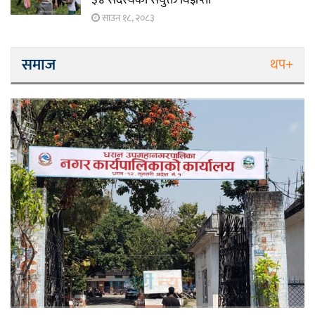
साउन १८, २०८३
समाज
थप+