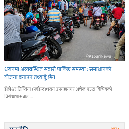
धरानमा अव्यवस्थित सवारी पार्किङ समस्या : समाधानको
योजना बनाउन तथ्याङ्कै छैन
डोलेश्वर तिम्सिना (फडिन्द्र)धरान उपमहानगर अचेल एउटा विचित्रको
विरोधाभासबाट ...