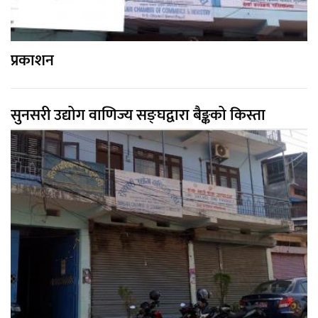
प्रकाशन
सुनसरी उद्योग वाणिज्य सङ्घद्वारा बैङ्कको किस्ता