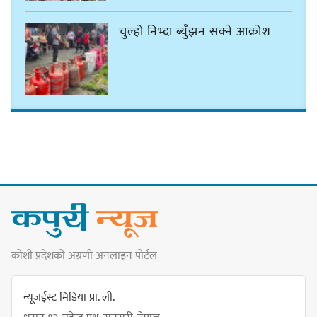
चुल्हो निभ्दा ब्युँझन सक्ने आक्रोश
हर्क साम्पाङलाई निर्णय नसच्याए
पार्टीको गोप्य कुरा सार्वजनिक गर्ने ज्ञानु
चाम्लिङको चेतावनी
कार्तिक १८ गते इटहरीमा नेपथ्यको भव्य
कोशी प्रदेशको अग्रणी अनलाइन पोर्टल
कन्सर्ट हुँदै
न्यूजईस्ट मिडिया प्रा. ली.