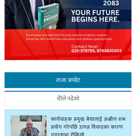
ताजा अपडेट
धेरैले पढेको
कार्यवाहक प्रमुख बेघालाई अश्लील शब्द
प्रयोग गरेपछि उत्पन्न विवादका कारण
नगरसभा रोकियो