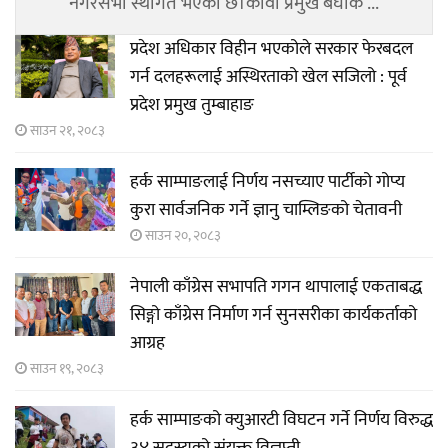
नगरसभा स्थगित भएको छ।कावा प्रमुख बेघाक ...
प्रदेश अधिकार विहीन भएकोले सरकार फेरबदल
गर्न दलहरूलाई अस्थिरताको खेल सजिलो : पूर्व
प्रदेश प्रमुख तुम्बाहाङ
साउन २१, २०८३
हर्क साम्पाङलाई निर्णय नसच्याए पार्टीको गोप्य
कुरा सार्वजनिक गर्ने ज्ञानु चाम्लिङको चेतावनी
साउन २०, २०८३
नेपाली काँग्रेस सभापति गगन थापालाई एकताबद्ध
सिङ्गो काँग्रेस निर्माण गर्न सुनसरीका कार्यकर्ताको
आग्रह
साउन १९, २०८३
हर्क साम्पाङको क्युआरटी विघटन गर्ने निर्णय विरुद्ध
३४ सदस्यको संयुक्त विज्ञप्ती