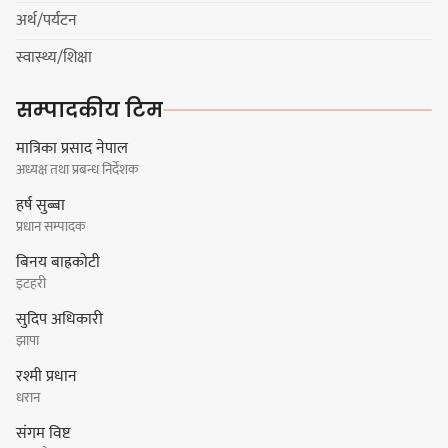
अर्थ/पर्यटन
मेजर श्रवणकुमार लिम्बू स्मृति
स्वास्थ्य/शिक्षा
बास्केटबलको उपाधि
प्रभातलाई,पाराडाइज उपविजेतामा
सम्पादकीय टिम
सीमित
मात्रिका प्रसाद नेपाल
अध्यक्ष तथा प्रबन्ध निर्देशक
हर्क साम्पाङको क्युआरटी विघटन गर्ने
हर्ष सुब्बा
निर्णय विरुद्ध ३४ सदस्यको संयुक्त
प्रधान सम्पादक
विज्ञप्ती
बिनय बाह्रकोटी
इटहरी
सुदिप अधिकारी
डिपो बास्केटबलको फाइनलमा प्रभात र
झापा
पाराडाइज भिड्ने
रश्मी प्रधान
धरान
संगम विष्ट