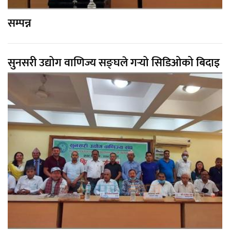
सम्पन्न
सुनसरी उद्योग वाणिज्य सङ्घले गर्‍यो सिडिओको बिदाइ