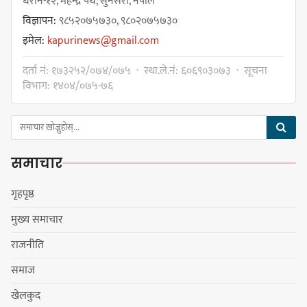
धरान-१२, महेन्द्र पथ, सुनसरी, नेपाल
विज्ञापन:
९८५२०७५७३०, ९८०२०७५७३०
नयाँ सेउती पूल नजिक दुर्घटनाको
इमेल:
kapurinews@gmail.com
जोखिमको ट्राफिक सचेतना गराउँदै
सिलाम साक्मा
दर्ता नं: १७३२५२/०७४/०७५ · स्था.ले.नं: ६०६९०३०७३ · सूचना
विभाग: १४०४/०७५-७६
किराँती खम्बुका सन्तानहरू :
स्वपहिचानविहीन राई बन्ने कि
समाचार
स्वपहिचानसहित 'राउटे !'
गृहपृष्ठ
मुख्य समाचार
नेपाली काँग्रेस सभापति गगन थापालाई
राजनीति
एकताबद्ध सिङ्गो काँग्रेस निर्माण गर्न
सुनसरीका कार्यकर्ताको आग्रह
समाज
खेलकुद