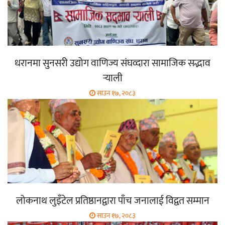
धरानमा सुनसरी उद्योग वाणिज्य संघव्दारा सामाजिक सद्भाव
र्‍याली
साउन १७, २०८३
लोकनाथ लुइँटेल प्रतिष्ठानद्वारा पाँच जनालाई विद्वत सम्मान
साउन १७, २०८३