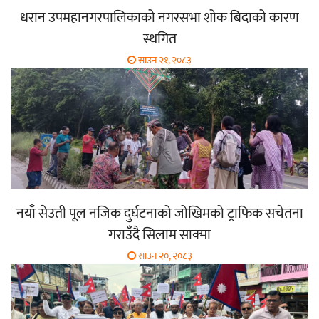
धरान उपमहानगरपालिकाको नगरसभा शोक बिदाको कारण
स्थगित
साउन २१, २०८३
नयाँ सेउती पूल नजिक दुर्घटनाको जोखिमको ट्राफिक सचेतना
गराउँदै सिलाम साक्मा
साउन २०, २०८३