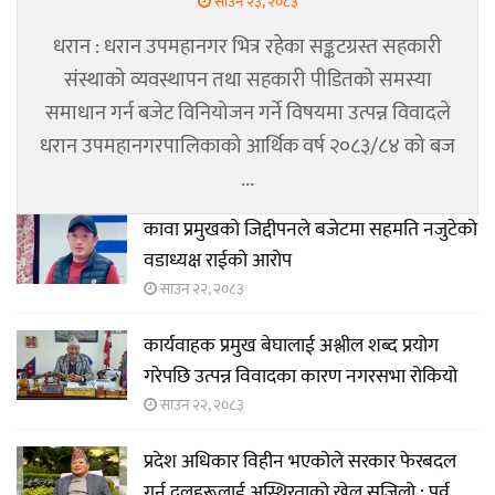
साउन २३, २०८३
धरान : धरान उपमहानगर भित्र रहेका सङ्कटग्रस्त सहकारी
संस्थाको व्यवस्थापन तथा सहकारी पीडितको समस्या
समाधान गर्न बजेट विनियोजन गर्ने विषयमा उत्पन्न विवादले
धरान उपमहानगरपालिकाको आर्थिक वर्ष २०८३/८४ को बज
...
कावा प्रमुखको जिद्दीपनले बजेटमा सहमति नजुटेको
वडाध्यक्ष राईको आरोप
साउन २२, २०८३
कार्यवाहक प्रमुख बेघालाई अश्लील शब्द प्रयोग
गरेपछि उत्पन्न विवादका कारण नगरसभा रोकियो
साउन २२, २०८३
प्रदेश अधिकार विहीन भएकोले सरकार फेरबदल
गर्न दलहरूलाई अस्थिरताको खेल सजिलो : पूर्व