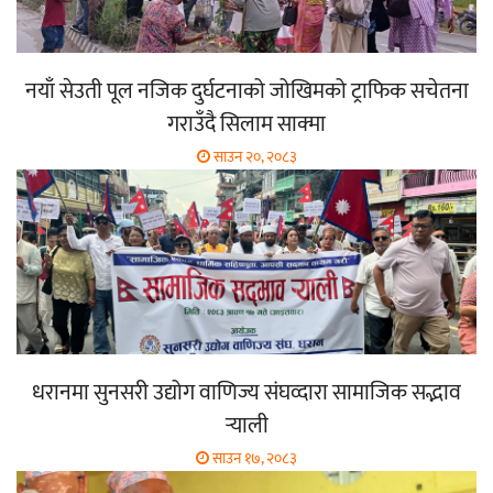
नयाँ सेउती पूल नजिक दुर्घटनाको जोखिमको ट्राफिक सचेतना
गराउँदै सिलाम साक्मा
साउन २०, २०८३
धरानमा सुनसरी उद्योग वाणिज्य संघव्दारा सामाजिक सद्भाव
र्‍याली
साउन १७, २०८३