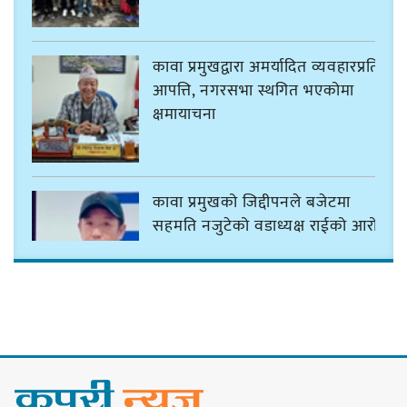
कावा प्रमुखद्वारा अमर्यादित व्यवहारप्रति
आपत्ति, नगरसभा स्थगित भएकोमा
क्षमायाचना
कावा प्रमुखको जिद्दीपनले बजेटमा
सहमति नजुटेको वडाध्यक्ष राईको आरोप
गोर्खा-लिम्बुवान १८३१ ऐतिहासिक
सन्धिका लागि विशेष समिति गठन गर्न
प्रधानमन्त्रीसँग आग्रह : कुमार लिङ्देन