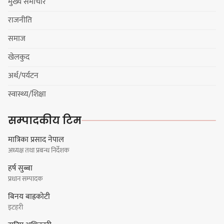
मुख्य समाचार
राजनीति
धरान उपमहानगरपालिकाको नगरसभा
समाज
शोक बिदाको कारण स्थगित
खेलकुद
अर्थ/पर्यटन
चुल्हो निभ्दा ब्युँझन सक्ने आक्रोश
स्वास्थ्य/शिक्षा
सम्पादकीय टिम
मात्रिका प्रसाद नेपाल
अध्यक्ष तथा प्रबन्ध निर्देशक
हर्क साम्पाङलाई निर्णय नसच्याए
हर्ष सुब्बा
पार्टीको गोप्य कुरा सार्वजनिक गर्ने ज्ञानु
प्रधान सम्पादक
चाम्लिङको चेतावनी
बिनय बाह्रकोटी
इटहरी