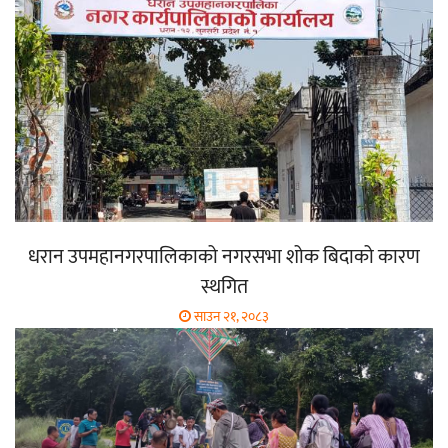
धरान उपमहानगरपालिकाको नगरसभा शोक बिदाको कारण
स्थगित
साउन २१, २०८३