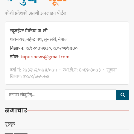
कोशी प्रदेशको अग्रणी अनलाइन पोर्टल
कार्यवाहक प्रमुख बेघालाई अश्लील शब्द
प्रयोग गरेपछि उत्पन्न विवादका कारण
न्यूजईस्ट मिडिया प्रा. ली.
नगरसभा रोकियो
धरान-१२, महेन्द्र पथ, सुनसरी, नेपाल
विज्ञापन:
९८५२०७५७३०, ९८०२०७५७३०
इमेल:
kapurinews@gmail.com
प्रदेश अधिकार विहीन भएकोले सरकार
दर्ता नं: १७३२५२/०७४/०७५ · स्था.ले.नं: ६०६९०३०७३ · सूचना
फेरबदल गर्न दलहरूलाई अस्थिरताको
विभाग: १४०४/०७५-७६
खेल सजिलो : पूर्व प्रदेश प्रमुख तुम्बाहाङ
समाचार
सङ्खुवासभामा सिलिचोङ स्वास्थ्य
कार्यसम्पादनमा पहिलो
गृहपृष्ठ