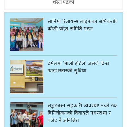
धेरैले पढेको
सानिमा रिलायन्स लाइफका अभिकर्ताको
कोशी प्रदेश समिति गठन
ठमेलमा ‘मार्लो होटेल’ जसले दिन्छ
फाइभस्टारको सुविधा
सङ्कटग्रस्त सहकारी व्यवस्थापनको रकम
विनियोजनको विवादले नगरसभा र
बजेट नै अनिश्चित