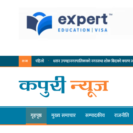
·
·
सम्पादनमा पहिलो
धरान उपमहानगरपालिकाको नगरसभा शोक बिदाको कारण स्थगित
चुल्
ताजा
गृहपृष्ठ
मुख्य समाचार
सम्पादकीय
राजनीति