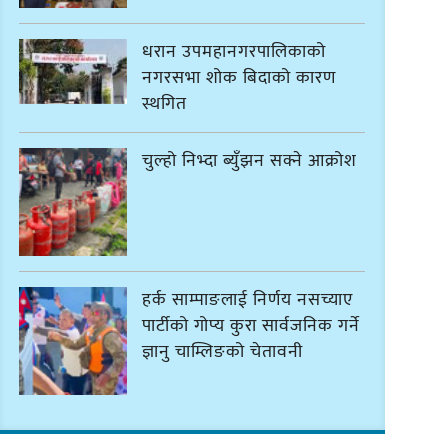
धरान उपमहानगरपालिकाको
नगरसभा शोक बिदाको कारण
स्थगित
चुल्हो निभ्दा ब्युँझन सक्ने आक्रोश
हर्क साम्पाङलाई निर्णय नसच्याए
पार्टीको गोप्य कुरा सार्वजनिक गर्ने
ज्ञानु चाम्लिङको चेतावनी
कार्तिक १८ गते इटहरीमा नेपथ्यको