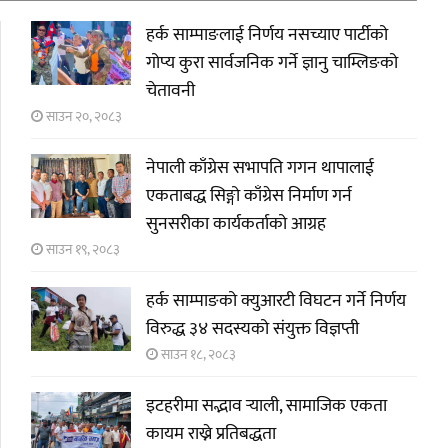
हर्क साम्पाङलाई निर्णय नसच्याए पार्टीको
गोप्य कुरा सार्वजनिक गर्ने ज्ञानु चाम्लिङको
चेतावनी
साउन २०, २०८३
नेपाली काँग्रेस सभापति गगन थापालाई
एकताबद्ध सिङ्गो काँग्रेस निर्माण गर्न
सुनसरीका कार्यकर्ताको आग्रह
साउन १९, २०८३
हर्क साम्पाङको क्युआरटी विघटन गर्ने निर्णय
विरुद्ध ३४ सदस्यको संयुक्त विज्ञप्ती
साउन १८, २०८३
इटहरीमा सद्भाव र्‍याली, सामाजिक एकता
कायम राख्ने प्रतिबद्धता