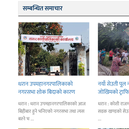
सम्बन्धित समाचार
धरान उपमहानगरपालिकाको
नयाँ सेउती पूल
नगरसभा शोक बिदाको कारण
जोखिमको ट्राफि
स्थगित
सिलाम साक्मा
धरान : धरान उपमहानगरपालिकाको आज
धरान : कोशी राजम
बिहीबार हुने भनिएको नगरसभा तथा त्यस
सडक खण्डको सेउती
बस्ने भ ...
...