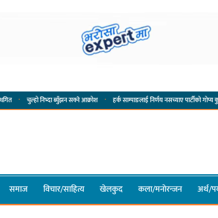
·
हो निभ्दा ब्युँझन सक्ने आक्रोश
हर्क साम्पाङलाई निर्णय नसच्याए पार्टीको गोप्य कुरा सार्वजनिक गर्
समाज
विचार/साहित्य
खेलकुद
कला/मनाेरन्जन
अर्थ/पर