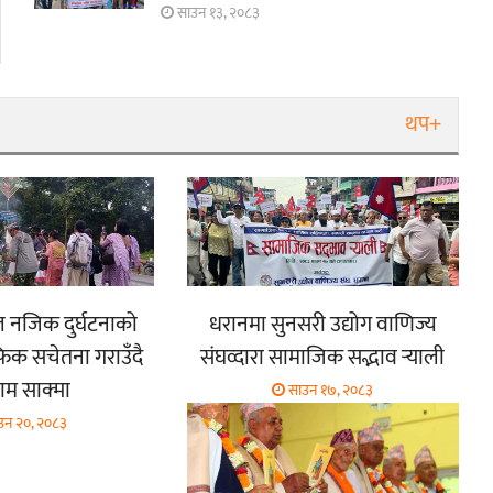
साउन १३, २०८३
थप+
ूल नजिक दुर्घटनाको
धरानमा सुनसरी उद्योग वाणिज्य
फिक सचेतना गराउँदै
संघव्दारा सामाजिक सद्भाव र्‍याली
म साक्मा
साउन १७, २०८३
उन २०, २०८३