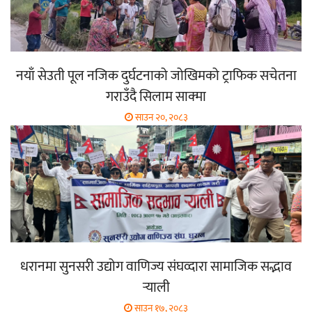
नयाँ सेउती पूल नजिक दुर्घटनाको जोखिमको ट्राफिक सचेतना
गराउँदै सिलाम साक्मा
साउन २०, २०८३
धरानमा सुनसरी उद्योग वाणिज्य संघव्दारा सामाजिक सद्भाव
र्‍याली
साउन १७, २०८३