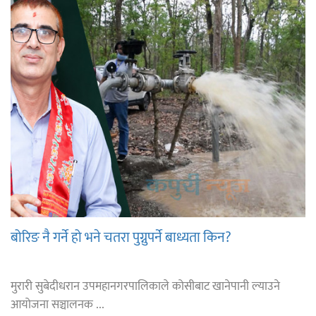
बोरिङ नै गर्ने हो भने चतरा पुग्नुपर्ने बाध्यता किन?
मुरारी सुबेदीधरान उपमहानगरपालिकाले कोसीबाट खानेपानी ल्याउने
आयोजना सञ्चालनक ...