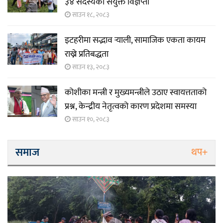
३४ सदस्यको संयुक्त विज्ञप्ती
साउन १८, २०८३
इटहरीमा सद्भाव र्‍याली, सामाजिक एकता कायम
राख्ने प्रतिबद्धता
साउन १३, २०८३
कोशीका मन्त्री र मुख्यमन्त्रीले उठाए स्वायत्तताको
प्रश्न, केन्द्रीय नेतृत्वको कारण प्रदेशमा समस्या
साउन १०, २०८३
समाज
थप+