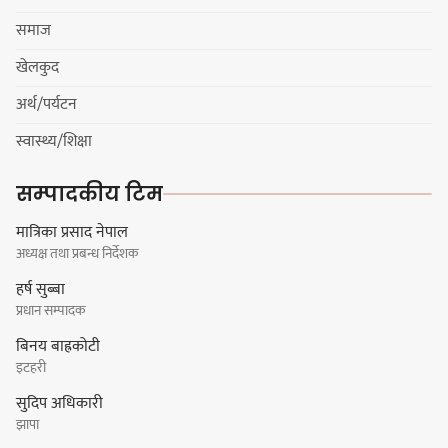
धरानमा सुनसरी उद्योग वाणिज्य
समाज
संघव्दारा सामाजिक सद्भाव र्‍याली
खेलकुद
अर्थ/पर्यटन
स्वास्थ्य/शिक्षा
लोकनाथ लुइँटेल प्रतिष्ठानद्वारा पाँच
सम्पादकीय टिम
जनालाई विद्वत सम्मान
मात्रिका प्रसाद नेपाल
अध्यक्ष तथा प्रबन्ध निर्देशक
हर्ष सुब्बा
प्रधान सम्पादक
धरानमा खाना पकाउने ग्यासको अभाव,
बिनय बाह्रकोटी
आयल भन्छ : ग्यास पर्याप्त मात्रामा
इटहरी
आउँछ
सुदिप अधिकारी
झापा