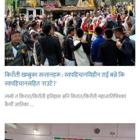
किराँती खम्बुका सन्तानहरू : स्वपहिचानविहीन राई बन्ने कि
स्वपहिचानसहित 'राउटे !'
त्यसो त किरात/किराँती इतिहास अनि किरात/किराँती महाजातिभित्रका
कैयौँ जातिका ...