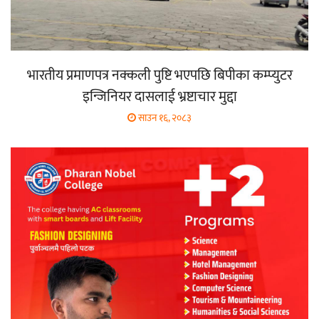
भारतीय प्रमाणपत्र नक्कली पुष्टि भएपछि बिपीका कम्प्युटर
इन्जिनियर दासलाई भ्रष्टाचार मुद्दा
साउन १६, २०८३