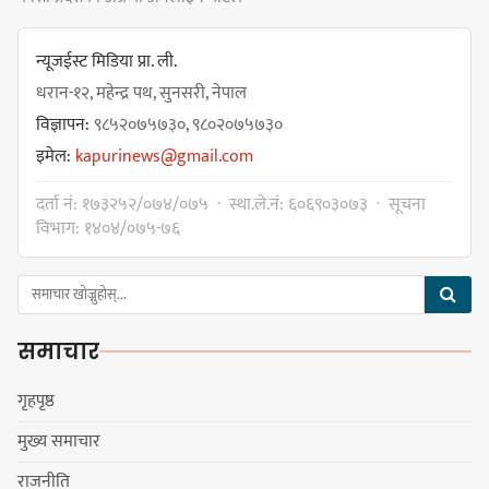
हर्क साम्पाङको क्युआरटी विघटन गर्ने
निर्णय विरुद्ध ३४ सदस्यको संयुक्त
न्यूजईस्ट मिडिया प्रा. ली.
विज्ञप्ती
धरान-१२, महेन्द्र पथ, सुनसरी, नेपाल
विज्ञापन:
९८५२०७५७३०, ९८०२०७५७३०
इमेल:
kapurinews@gmail.com
डिपो बास्केटबलको फाइनलमा प्रभात र
दर्ता नं: १७३२५२/०७४/०७५ · स्था.ले.नं: ६०६९०३०७३ · सूचना
पाराडाइज भिड्ने
विभाग: १४०४/०७५-७६
समाचार
हिमालयन मेघा,हिमशिखर, पाराडाइज र
प्रभात सेमिफाइनलमा
गृहपृष्ठ
मुख्य समाचार
राजनीति