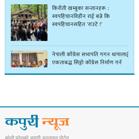
किराँती खम्बुका सन्तानहरू :
स्वपहिचानविहीन राई बन्ने कि
स्वपहिचानसहित 'राउटे !'
नेपाली काँग्रेस सभापति गगन थापालाई
एकताबद्ध सिङ्गो काँग्रेस निर्माण गर्न
सुनसरीका कार्यकर्ताको आग्रह
मेजर श्रवणकुमार लिम्बू स्मृति
बास्केटबलको उपाधि
प्रभातलाई,पाराडाइज उपविजेतामा
सीमित
कोशी प्रदेशको अग्रणी अनलाइन पोर्टल