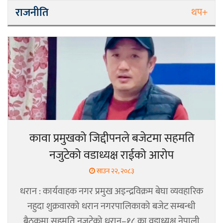
राजनीति
थप+
कावा प्रमुखको जिद्दीपनले बजेटमा सहमति
नजुटेको वडाध्यक्ष राईको आरोप
साउन २२, २०८३
धरान : कार्यवाहक नगर प्रमुख अइन्द्रविक्रम बेघा व्यवहारिक
नहुदा शुक्रवारको धरान नगरपालिकाको बजेट सम्बन्धी
बैठकमा सहमति नजुटेको धरान–१८ का वडाध्यक्ष नेपाली