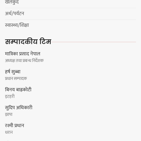
खेलकुद
अर्थ/पर्यटन
नयाँ सेउती पूल नजिक दुर्घटनाको
स्वास्थ्य/शिक्षा
जोखिमको ट्राफिक सचेतना गराउँदै
सिलाम साक्मा
सम्पादकीय टिम
मात्रिका प्रसाद नेपाल
अध्यक्ष तथा प्रबन्ध निर्देशक
किराँती खम्बुका सन्तानहरू :
हर्ष सुब्बा
स्वपहिचानविहीन राई बन्ने कि
प्रधान सम्पादक
स्वपहिचानसहित 'राउटे !'
बिनय बाह्रकोटी
इटहरी
सुदिप अधिकारी
नेपाली काँग्रेस सभापति गगन थापालाई
झापा
एकताबद्ध सिङ्गो काँग्रेस निर्माण गर्न
रश्मी प्रधान
सुनसरीका कार्यकर्ताको आग्रह
धरान