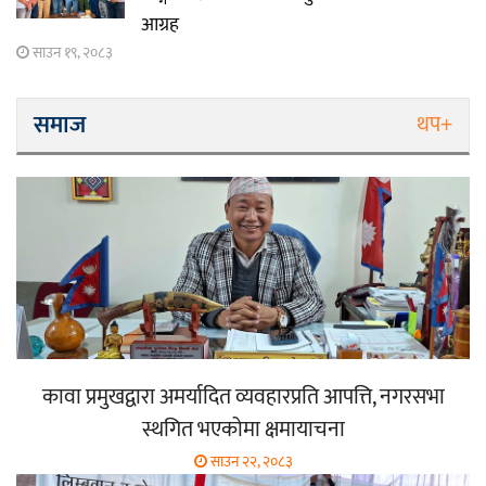
आग्रह
साउन १९, २०८३
समाज
थप+
कावा प्रमुखद्वारा अमर्यादित व्यवहारप्रति आपत्ति, नगरसभा
स्थगित भएकोमा क्षमायाचना
साउन २२, २०८३