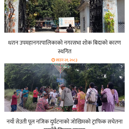
धरान उपमहानगरपालिकाको नगरसभा शोक बिदाको कारण
स्थगित
साउन २१, २०८३
नयाँ सेउती पूल नजिक दुर्घटनाको जोखिमको ट्राफिक सचेतना