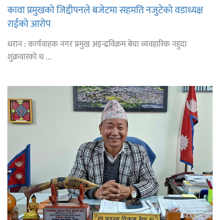
कावा प्रमुखको जिद्दीपनले बजेटमा सहमति नजुटेको वडाध्यक्ष
राईको आरोप
धरान : कार्यवाहक नगर प्रमुख अइन्द्रविक्रम बेघा व्यवहारिक नहुदा
शुक्रवारको ध ...