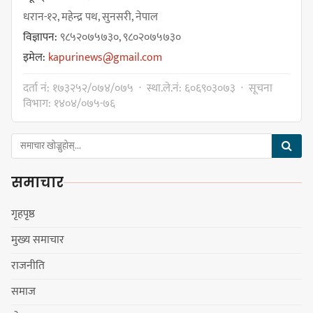
धरान-१२, महेन्द्र पथ, सुनसरी, नेपाल
विज्ञापन:
९८५२०७५७३०, ९८०२०७५७३०
चुल्हो निभ्दा ब्युँझन सक्ने आक्रोश
इमेल:
kapurinews@gmail.com
दर्ता नं: १७३२५२/०७४/०७५ · स्था.ले.नं: ६०६९०३०७३ · सूचना
विभाग: १४०४/०७५-७६
हर्क साम्पाङलाई निर्णय नसच्याए
पार्टीको गोप्य कुरा सार्वजनिक गर्ने ज्ञानु
समाचार
चाम्लिङको चेतावनी
गृहपृष्ठ
मुख्य समाचार
कार्तिक १८ गते इटहरीमा नेपथ्यको भव्य
राजनीति
कन्सर्ट हुँदै
समाज