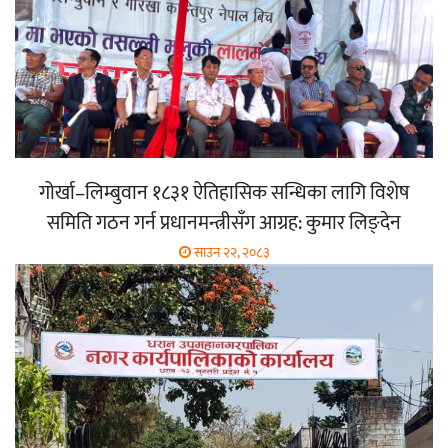
गोर्खा–लिम्बुवान १८३१ ऐतिहासिक सन्धिका लागि विशेष
समिति गठन गर्न प्रधानमन्त्रीसँग आग्रह: कुमार लिङ्देन
साउन २२, २०८३