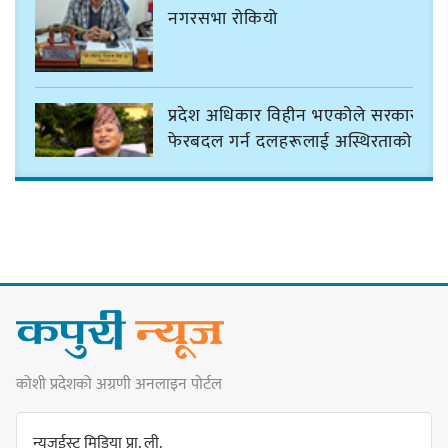
नगरसभा रोकियो
प्रदेश अधिकार विहीन भएकोले सरकार
फेरबदल गर्न दलहरूलाई अस्थिरताको
खेल सजिलो : पूर्व प्रदेश प्रमुख तुम्बाहाङ
सङ्खुवासभामा सिलिचोङ स्वास्थ्य
कार्यसम्पादनमा पहिलो
कोशी प्रदेशको अग्रणी अनलाइन पोर्टल
धरान उपमहानगरपालिकाको नगरसभा
शोक बिदाको कारण स्थगित
न्यूजईस्ट मिडिया प्रा. ली.