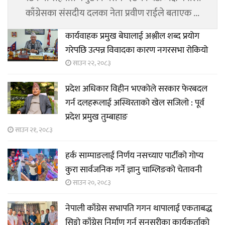
काँग्रेसका संसदीय दलका नेता प्रवीण राईले बताएक ...
कार्यवाहक प्रमुख बेघालाई अश्लील शब्द प्रयोग
गरेपछि उत्पन्न विवादका कारण नगरसभा रोकियो
साउन २२, २०८३
प्रदेश अधिकार विहीन भएकोले सरकार फेरबदल
गर्न दलहरूलाई अस्थिरताको खेल सजिलो : पूर्व
प्रदेश प्रमुख तुम्बाहाङ
साउन २१, २०८३
हर्क साम्पाङलाई निर्णय नसच्याए पार्टीको गोप्य
कुरा सार्वजनिक गर्ने ज्ञानु चाम्लिङको चेतावनी
साउन २०, २०८३
नेपाली काँग्रेस सभापति गगन थापालाई एकताबद्ध
सिङ्गो काँग्रेस निर्माण गर्न सुनसरीका कार्यकर्ताको