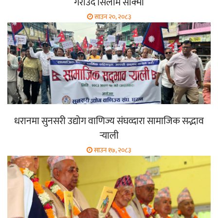
गराउँदै सिलाम साक्मा
साउन २०, २०८३
धरानमा सुनसरी उद्योग वाणिज्य संघव्दारा सामाजिक सद्भाव
र्‍याली
साउन १७, २०८३