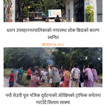
धरान उपमहानगरपालिकाको नगरसभा शोक बिदाको कारण
स्थगित
साउन २१, २०८३
नयाँ सेउती पूल नजिक दुर्घटनाको जोखिमको ट्राफिक सचेतना
गराउँदै सिलाम साक्मा