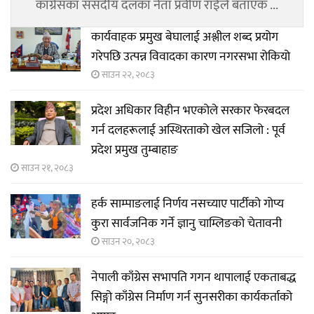
काँग्रेसका संसदीय दलका नेता प्रवीण राईले बताएक ...
कार्यवाहक प्रमुख बेघालाई अश्लील शब्द प्रयोग
गरेपछि उत्पन्न विवादका कारण नगरसभा रोकियो
साउन २२, २०८३
प्रदेश अधिकार विहीन भएकोले सरकार फेरबदल
गर्न दलहरूलाई अस्थिरताको खेल सजिलो : पूर्व
प्रदेश प्रमुख तुम्बाहाङ
साउन २१, २०८३
हर्क साम्पाङलाई निर्णय नसच्याए पार्टीको गोप्य
कुरा सार्वजनिक गर्ने ज्ञानु चाम्लिङको चेतावनी
साउन २०, २०८३
नेपाली काँग्रेस सभापति गगन थापालाई एकताबद्ध
सिङ्गो काँग्रेस निर्माण गर्न सुनसरीका कार्यकर्ताको