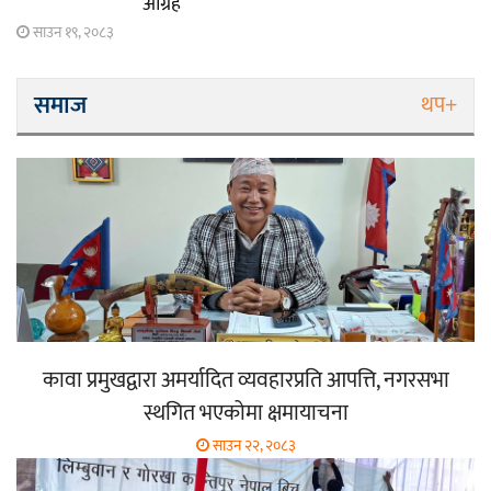
आग्रह
साउन १९, २०८३
समाज
थप+
कावा प्रमुखद्वारा अमर्यादित व्यवहारप्रति आपत्ति, नगरसभा
स्थगित भएकोमा क्षमायाचना
साउन २२, २०८३