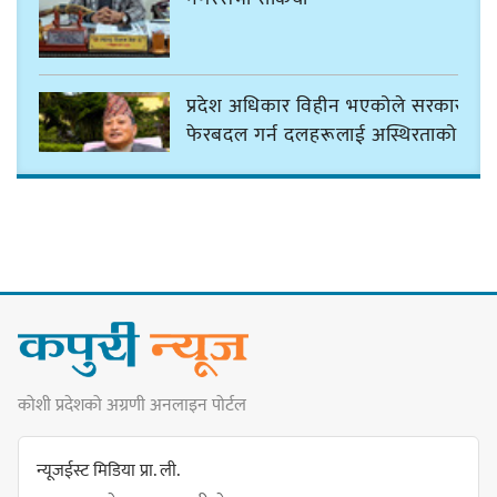
प्रदेश अधिकार विहीन भएकोले सरकार
फेरबदल गर्न दलहरूलाई अस्थिरताको
खेल सजिलो : पूर्व प्रदेश प्रमुख तुम्बाहाङ
सङ्खुवासभामा सिलिचोङ स्वास्थ्य
कार्यसम्पादनमा पहिलो
कोशी प्रदेशको अग्रणी अनलाइन पोर्टल
धरान उपमहानगरपालिकाको नगरसभा
शोक बिदाको कारण स्थगित
न्यूजईस्ट मिडिया प्रा. ली.