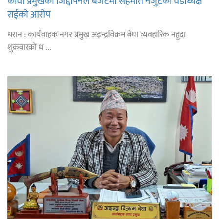
कावा प्रमुखको जिद्दीपनले बजेटमा सहमति नजुटेको वडाध्यक्ष
राईको आरोप
धरान : कार्यवाहक नगर प्रमुख अइन्द्रविक्रम बेघा व्यवहारिक नहुदा
शुक्रवारको ध ...