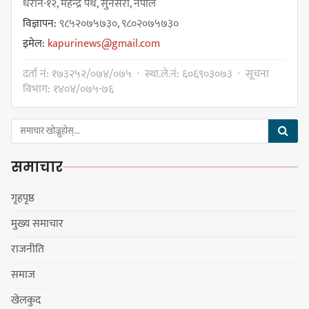
धरान-१२, महेन्द्र पथ, सुनसरी, नेपाल
विज्ञापन:
९८५२०७५७३०, ९८०२०७५७३०
चुल्हो निभ्दा ब्युँझन सक्ने आक्रोश
इमेल:
kapurinews@gmail.com
दर्ता नं: १७३२५२/०७४/०७५ · स्था.ले.नं: ६०६९०३०७३ · सूचना
विभाग: १४०४/०७५-७६
हर्क साम्पाङलाई निर्णय नसच्याए
पार्टीको गोप्य कुरा सार्वजनिक गर्ने ज्ञानु
समाचार
चाम्लिङको चेतावनी
गृहपृष्ठ
मुख्य समाचार
कार्तिक १८ गते इटहरीमा नेपथ्यको भव्य
राजनीति
कन्सर्ट हुँदै
समाज
खेलकुद