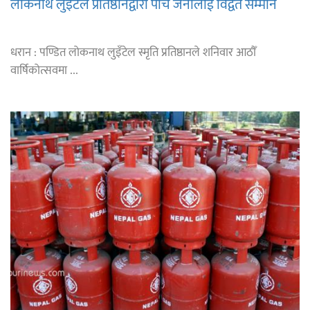
लोकनाथ लुइँटेल प्रतिष्ठानद्वारा पाँच जनालाई विद्वत सम्मान
धरान : पण्डित लोकनाथ लुइँटेल स्मृति प्रतिष्ठानले शनिवार आठौँ
वार्षिकोत्सवमा ...