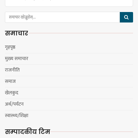
नेपाली काँग्रेस सभापति गगन थापालाई
एकताबद्ध सिङ्गो काँग्रेस निर्माण गर्न
समाचार
सुनसरीका कार्यकर्ताको आग्रह
गृहपृष्ठ
मुख्य समाचार
मेजर श्रवणकुमार लिम्बू स्मृति
राजनीति
बास्केटबलको उपाधि
प्रभातलाई,पाराडाइज उपविजेतामा
समाज
सीमित
खेलकुद
अर्थ/पर्यटन
हर्क साम्पाङको क्युआरटी विघटन गर्ने
स्वास्थ्य/शिक्षा
निर्णय विरुद्ध ३४ सदस्यको संयुक्त
विज्ञप्ती
सम्पादकीय टिम