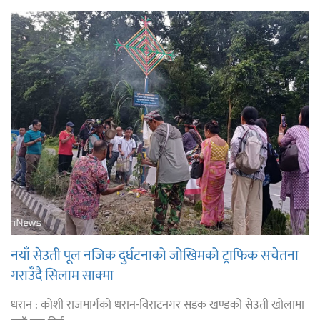
नयाँ सेउती पूल नजिक दुर्घटनाको जोखिमको ट्राफिक सचेतना
गराउँदै सिलाम साक्मा
धरान : कोशी राजमार्गको धरान-विराटनगर सडक खण्डको सेउती खोलामा