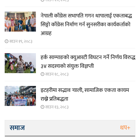
नेपाली काँग्रेस सभापति गगन थापालाई एकताबद्ध
सिङ्गो काँग्रेस निर्माण गर्न सुनसरीका कार्यकर्ताको
आग्रह
साउन १९, २०८३
हर्क साम्पाङको क्युआरटी विघटन गर्ने निर्णय विरुद्ध
३४ सदस्यको संयुक्त विज्ञप्ती
साउन १८, २०८३
इटहरीमा सद्भाव र्‍याली, सामाजिक एकता कायम
राख्ने प्रतिबद्धता
साउन १३, २०८३
समाज
थप+