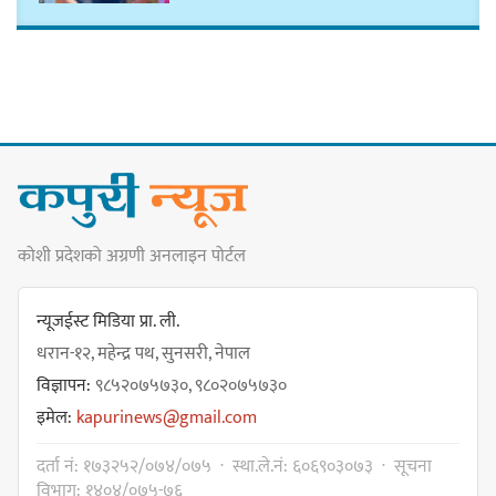
कार्तिक १८ गते इटहरीमा नेपथ्यको भव्य
कन्सर्ट हुँदै
नयाँ सेउती पूल नजिक दुर्घटनाको
कोशी प्रदेशको अग्रणी अनलाइन पोर्टल
जोखिमको ट्राफिक सचेतना गराउँदै
सिलाम साक्मा
न्यूजईस्ट मिडिया प्रा. ली.
धरान-१२, महेन्द्र पथ, सुनसरी, नेपाल
विज्ञापन:
९८५२०७५७३०, ९८०२०७५७३०
किराँती खम्बुका सन्तानहरू :
इमेल:
kapurinews@gmail.com
स्वपहिचानविहीन राई बन्ने कि
स्वपहिचानसहित 'राउटे !'
दर्ता नं: १७३२५२/०७४/०७५ · स्था.ले.नं: ६०६९०३०७३ · सूचना
विभाग: १४०४/०७५-७६