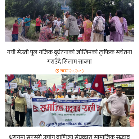
नयाँ सेउती पूल नजिक दुर्घटनाको जोखिमको ट्राफिक सचेतना
गराउँदै सिलाम साक्मा
साउन २०, २०८३
धरानमा सुनसरी उद्योग वाणिज्य संघव्दारा सामाजिक सद्भाव