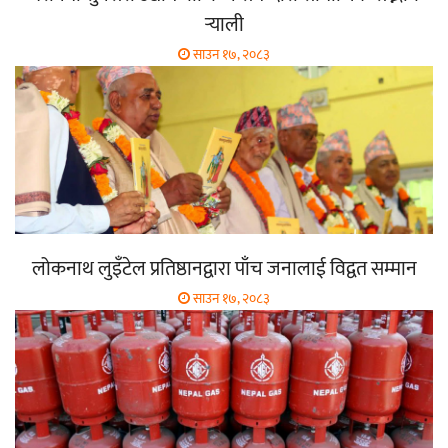
र्‍याली
साउन १७, २०८३
लोकनाथ लुइँटेल प्रतिष्ठानद्वारा पाँच जनालाई विद्वत सम्मान
साउन १७, २०८३