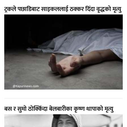
ट्रकले पछाडिबाट साइकललाई ठक्कर दिँदा वृद्धको मृत्यु
बस र सुमो ठोक्किँदा बेलबारीका कृष्ण थापाको मृत्यु