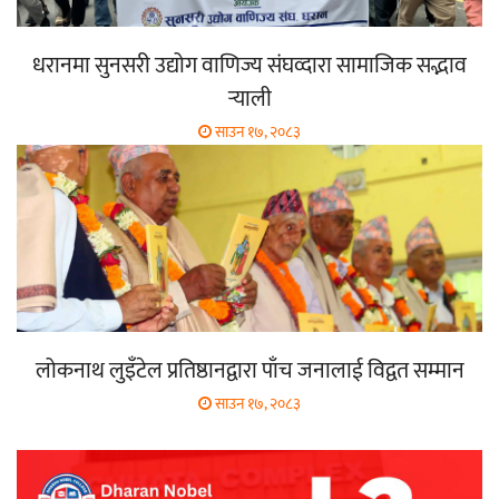
धरानमा सुनसरी उद्योग वाणिज्य संघव्दारा सामाजिक सद्भाव
र्‍याली
साउन १७, २०८३
लोकनाथ लुइँटेल प्रतिष्ठानद्वारा पाँच जनालाई विद्वत सम्मान
साउन १७, २०८३