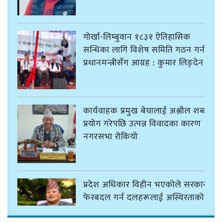
गोर्खा-लिम्बुवान १८३१ ऐतिहासिक
सन्धिका लागि विशेष समिति गठन गर्न
प्रधानमन्त्रीसँग आग्रह : कुमार लिङ्देन
कार्यवाहक प्रमुख बेघालाई अश्लील शब्द
प्रयोग गरेपछि उत्पन्न विवादका कारण
नगरसभा रोकियो
प्रदेश अधिकार विहीन भएकोले सरकार
फेरबदल गर्न दलहरूलाई अस्थिरताको
खेल सजिलो : पूर्व प्रदेश प्रमुख तुम्बाहाङ