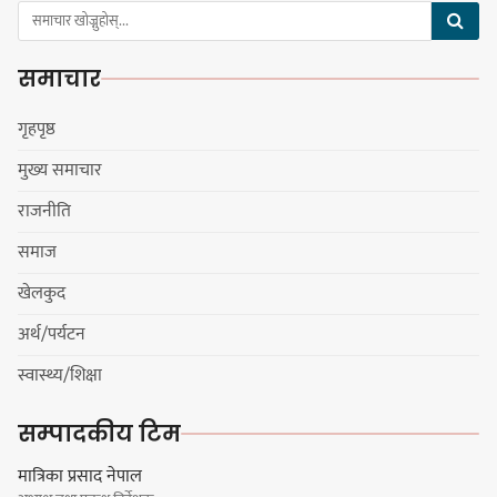
हर्क साम्पाङलाई निर्णय नसच्याए
पार्टीको गोप्य कुरा सार्वजनिक गर्ने ज्ञानु
समाचार
चाम्लिङको चेतावनी
गृहपृष्ठ
मुख्य समाचार
कार्तिक १८ गते इटहरीमा नेपथ्यको भव्य
राजनीति
कन्सर्ट हुँदै
समाज
खेलकुद
अर्थ/पर्यटन
नयाँ सेउती पूल नजिक दुर्घटनाको
स्वास्थ्य/शिक्षा
जोखिमको ट्राफिक सचेतना गराउँदै
सिलाम साक्मा
सम्पादकीय टिम
मात्रिका प्रसाद नेपाल