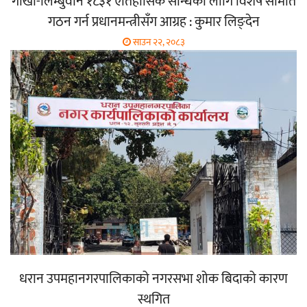
गोर्खा-लिम्बुवान १८३१ ऐतिहासिक सन्धिका लागि विशेष समिति
गठन गर्न प्रधानमन्त्रीसँग आग्रह : कुमार लिङ्देन
साउन २२, २०८३
धरान उपमहानगरपालिकाको नगरसभा शोक बिदाको कारण
स्थगित