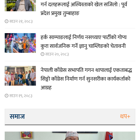
गर्न दलहरूलाई अस्थिरताको खेल सजिलो : पूर्व
प्रदेश प्रमुख तुम्बाहाङ
साउन २१, २०८३
हर्क साम्पाङलाई निर्णय नसच्याए पार्टीको गोप्य
कुरा सार्वजनिक गर्ने ज्ञानु चाम्लिङको चेतावनी
साउन २०, २०८३
नेपाली काँग्रेस सभापति गगन थापालाई एकताबद्ध
सिङ्गो काँग्रेस निर्माण गर्न सुनसरीका कार्यकर्ताको
आग्रह
साउन १९, २०८३
समाज
थप+