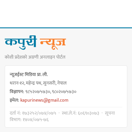
सङ्खुवासभामा सिलिचोङ स्वास्थ्य
कार्यसम्पादनमा पहिलो
कोशी प्रदेशको अग्रणी अनलाइन पोर्टल
धरान उपमहानगरपालिकाको नगरसभा
शोक बिदाको कारण स्थगित
न्यूजईस्ट मिडिया प्रा. ली.
धरान-१२, महेन्द्र पथ, सुनसरी, नेपाल
विज्ञापन:
९८५२०७५७३०, ९८०२०७५७३०
चुल्हो निभ्दा ब्युँझन सक्ने आक्रोश
इमेल:
kapurinews@gmail.com
दर्ता नं: १७३२५२/०७४/०७५ · स्था.ले.नं: ६०६९०३०७३ · सूचना
विभाग: १४०४/०७५-७६