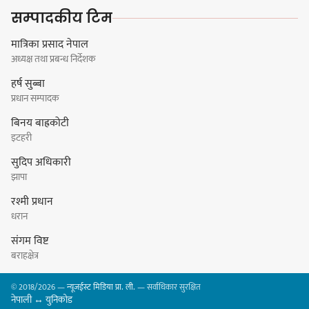
विज्ञप्ती
सम्पादकीय टिम
मात्रिका प्रसाद नेपाल
अध्यक्ष तथा प्रबन्ध निर्देशक
डिपो बास्केटबलको फाइनलमा प्रभात र
हर्ष सुब्बा
पाराडाइज भिड्ने
प्रधान सम्पादक
बिनय बाह्रकोटी
इटहरी
सुदिप अधिकारी
हिमालयन मेघा,हिमशिखर, पाराडाइज र
झापा
प्रभात सेमिफाइनलमा
रश्मी प्रधान
धरान
संगम विष्ट
बराहक्षेत्र
धरानमा सुनसरी उद्योग वाणिज्य
© 2018/2026 —
न्यूजईस्ट मिडिया प्रा. ली.
— सर्वाधिकार सुरक्षित
संघव्दारा सामाजिक सद्भाव र्‍याली
नेपाली ↔ युनिकोड