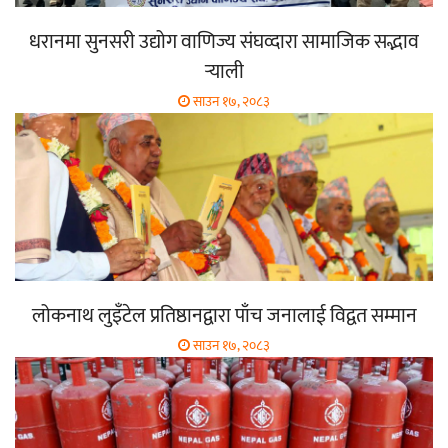
धरानमा सुनसरी उद्योग वाणिज्य संघव्दारा सामाजिक सद्भाव
र्‍याली
साउन १७, २०८३
लोकनाथ लुइँटेल प्रतिष्ठानद्वारा पाँच जनालाई विद्वत सम्मान
साउन १७, २०८३