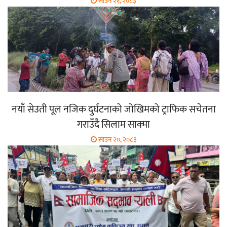
साउन २१, २०८३
नयाँ सेउती पूल नजिक दुर्घटनाको जोखिमको ट्राफिक सचेतना
गराउँदै सिलाम साक्मा
साउन २०, २०८३