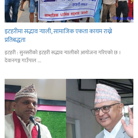
इटहरीमा सद्भाव र्‍याली, सामाजिक एकता कायम राख्ने
प्रतिबद्धता
इटहरी : सुनसरीको इटहरी सद्भाव र्‍यालीको आयोजना गरिएको छ ।
देवानगञ्ज गाउँपाल ...