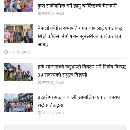
कुरा सार्वजनिक गर्ने ज्ञानु चाम्लिङको चेतावनी
साउन २०, २०८३
नेपाली काँग्रेस सभापति गगन थापालाई एकताबद्ध
सिङ्गो काँग्रेस निर्माण गर्न सुनसरीका कार्यकर्ताको
आग्रह
साउन १९, २०८३
हर्क साम्पाङको क्युआरटी विघटन गर्ने निर्णय विरुद्ध
३४ सदस्यको संयुक्त विज्ञप्ती
साउन १८, २०८३
इटहरीमा सद्भाव र्‍याली, सामाजिक एकता कायम
राख्ने प्रतिबद्धता
साउन १३, २०८३