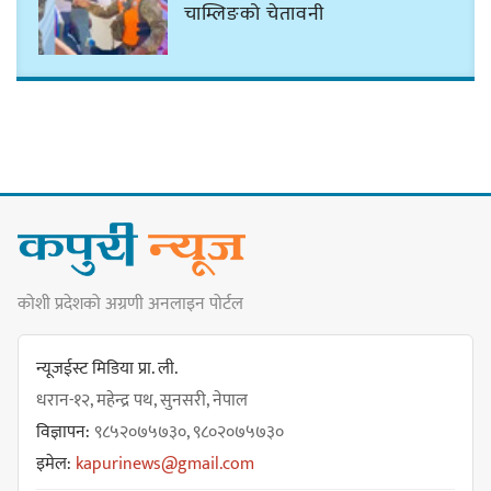
चाम्लिङको चेतावनी
कार्तिक १८ गते इटहरीमा नेपथ्यको भव्य
कन्सर्ट हुँदै
नयाँ सेउती पूल नजिक दुर्घटनाको
कोशी प्रदेशको अग्रणी अनलाइन पोर्टल
जोखिमको ट्राफिक सचेतना गराउँदै
सिलाम साक्मा
न्यूजईस्ट मिडिया प्रा. ली.
धरान-१२, महेन्द्र पथ, सुनसरी, नेपाल
विज्ञापन:
९८५२०७५७३०, ९८०२०७५७३०
किराँती खम्बुका सन्तानहरू :
इमेल:
kapurinews@gmail.com
स्वपहिचानविहीन राई बन्ने कि