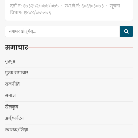
स्वपहिचानसहित 'राउटे !'
दर्ता नं: १७३२५२/०७४/०७५ · स्था.ले.नं: ६०६९०३०७३ · सूचना
विभाग: १४०४/०७५-७६
नेपाली काँग्रेस सभापति गगन थापालाई
एकताबद्ध सिङ्गो काँग्रेस निर्माण गर्न
समाचार
सुनसरीका कार्यकर्ताको आग्रह
गृहपृष्ठ
मुख्य समाचार
मेजर श्रवणकुमार लिम्बू स्मृति
राजनीति
बास्केटबलको उपाधि
प्रभातलाई,पाराडाइज उपविजेतामा
समाज
सीमित
खेलकुद
अर्थ/पर्यटन
हर्क साम्पाङको क्युआरटी विघटन गर्ने
स्वास्थ्य/शिक्षा
निर्णय विरुद्ध ३४ सदस्यको संयुक्त