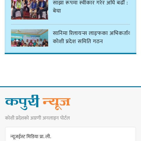
साझा रूपमा स्वीकार गरेर अघि बढौं :
बेघा
सानिमा रिलायन्स लाइफका अभिकर्ताको
कोशी प्रदेश समिति गठन
ठमेलमा ‘मार्लो होटेल’ जसले दिन्छ
फाइभस्टारको सुविधा
कोशी प्रदेशको अग्रणी अनलाइन पोर्टल
सङ्कटग्रस्त सहकारी व्यवस्थापनको रकम
विनियोजनको विवादले नगरसभा र
न्यूजईस्ट मिडिया प्रा. ली.