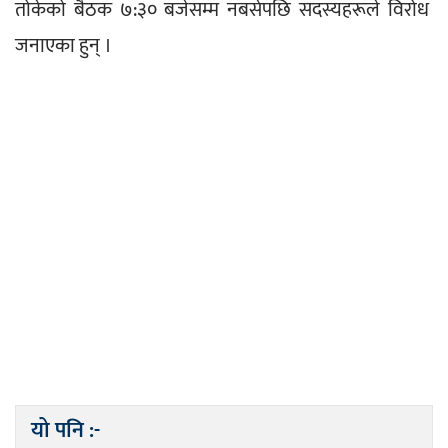
तोकेको बैठक ७:३० बजेसम्म नबसेपछि सदस्यहरूले विरोध 
जनाएका हुन् ।
यो पनि :-