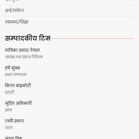
प्रधानमन्त्रीसँग आग्रह : कुमार लिङ्देन
अर्थ/पर्यटन
स्वास्थ्य/शिक्षा
कार्यवाहक प्रमुख बेघालाई अश्लील शब्द
सम्पादकीय टिम
प्रयोग गरेपछि उत्पन्न विवादका कारण
नगरसभा रोकियो
मात्रिका प्रसाद नेपाल
अध्यक्ष तथा प्रबन्ध निर्देशक
हर्ष सुब्बा
प्रधान सम्पादक
प्रदेश अधिकार विहीन भएकोले सरकार
बिनय बाह्रकोटी
फेरबदल गर्न दलहरूलाई अस्थिरताको
इटहरी
खेल सजिलो : पूर्व प्रदेश प्रमुख तुम्बाहाङ
सुदिप अधिकारी
झापा
रश्मी प्रधान
सङ्खुवासभामा सिलिचोङ स्वास्थ्य
धरान
कार्यसम्पादनमा पहिलो
संगम विष्ट