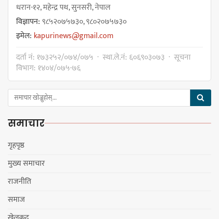
बजेट नै अनिश्चित
धरान-१२, महेन्द्र पथ, सुनसरी, नेपाल
विज्ञापन:
९८५२०७५७३०, ९८०२०७५७३०
इमेल:
kapurinews@gmail.com
कावा प्रमुखद्वारा अमर्यादित व्यवहारप्रति
दर्ता नं: १७३२५२/०७४/०७५ · स्था.ले.नं: ६०६९०३०७३ · सूचना
आपत्ति, नगरसभा स्थगित भएकोमा
विभाग: १४०४/०७५-७६
क्षमायाचना
समाचार
कावा प्रमुखको जिद्दीपनले बजेटमा
सहमति नजुटेको वडाध्यक्ष राईको आरोप
गृहपृष्ठ
मुख्य समाचार
राजनीति
गोर्खा-लिम्बुवान १८३१ ऐतिहासिक
समाज
सन्धिका लागि विशेष समिति गठन गर्न
खेलकुद