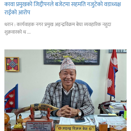
कावा प्रमुखको जिद्दीपनले बजेटमा सहमति नजुटेको वडाध्यक्ष
राईको आरोप
धरान : कार्यवाहक नगर प्रमुख अइन्द्रविक्रम बेघा व्यवहारिक नहुदा
शुक्रवारको ध ...