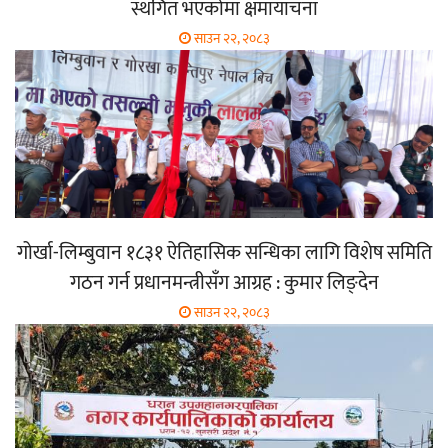
स्थगित भएकोमा क्षमायाचना
साउन २२, २०८३
गोर्खा-लिम्बुवान १८३१ ऐतिहासिक सन्धिका लागि विशेष समिति
गठन गर्न प्रधानमन्त्रीसँग आग्रह : कुमार लिङ्देन
साउन २२, २०८३