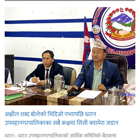
अश्लील शब्द बोलेको भिडिओ नभएपछि धरान
उपमहानगरपालिकाका सबै कक्षमा सिसी क्यामेरा जडान
धरान : धरान उपमहानगरपालिकाको आर्थिक समितिको बैठकमा