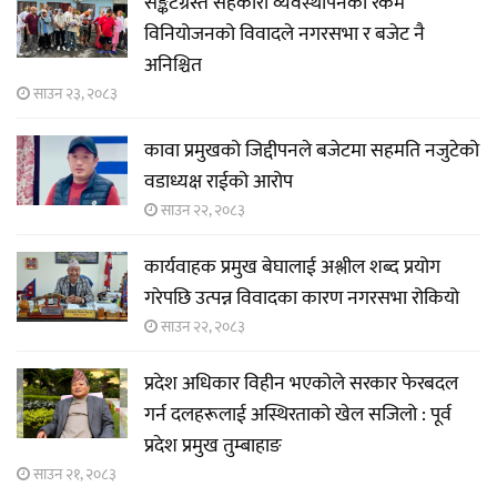
सङ्कटग्रस्त सहकारी व्यवस्थापनको रकम
विनियोजनको विवादले नगरसभा र बजेट नै
अनिश्चित
साउन २३, २०८३
कावा प्रमुखको जिद्दीपनले बजेटमा सहमति नजुटेको
वडाध्यक्ष राईको आरोप
साउन २२, २०८३
कार्यवाहक प्रमुख बेघालाई अश्लील शब्द प्रयोग
गरेपछि उत्पन्न विवादका कारण नगरसभा रोकियो
साउन २२, २०८३
प्रदेश अधिकार विहीन भएकोले सरकार फेरबदल
गर्न दलहरूलाई अस्थिरताको खेल सजिलो : पूर्व
प्रदेश प्रमुख तुम्बाहाङ
साउन २१, २०८३