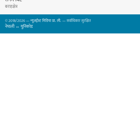
बराहक्षेत्र
© 2018/2026 —
न्यूजईस्ट मिडिया प्रा. ली.
— सर्वाधिकार सुरक्षित
नेपाली ↔ युनिकोड
धरान उपमहानगरपालिकाको नगरसभा
शोक बिदाको कारण स्थगित
चुल्हो निभ्दा ब्युँझन सक्ने आक्रोश
हर्क साम्पाङलाई निर्णय नसच्याए
पार्टीको गोप्य कुरा सार्वजनिक गर्ने ज्ञानु
चाम्लिङको चेतावनी