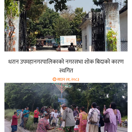
धरान उपमहानगरपालिकाको नगरसभा शोक बिदाको कारण
स्थगित
साउन २१, २०८३