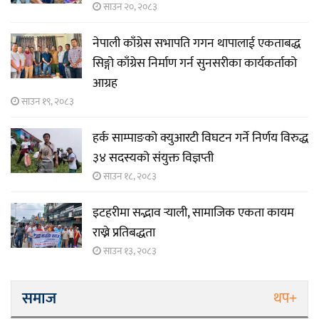
साउन २०, २०८३
नेपाली काँग्रेस सभापति गगन थापालाई एकताबद्ध
सिङ्गो काँग्रेस निर्माण गर्न सुनसरीका कार्यकर्ताको
आग्रह
साउन १९, २०८३
हर्क साम्पाङको क्युआरटी विघटन गर्ने निर्णय विरुद्ध
३४ सदस्यको संयुक्त विज्ञप्ती
साउन १८, २०८३
इटहरीमा सद्भाव र्‍याली, सामाजिक एकता कायम
राख्ने प्रतिबद्धता
साउन १३, २०८३
समाज
थप+