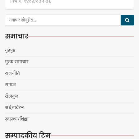
विभाग: १४०४/०७५-७६
नेपाली काँग्रेस सभापति गगन थापालाई
एकताबद्ध सिङ्गो काँग्रेस निर्माण गर्न
समाचार
सुनसरीका कार्यकर्ताको आग्रह
गृहपृष्ठ
मुख्य समाचार
मेजर श्रवणकुमार लिम्बू स्मृति
राजनीति
बास्केटबलको उपाधि
प्रभातलाई,पाराडाइज उपविजेतामा
समाज
सीमित
खेलकुद
अर्थ/पर्यटन
हर्क साम्पाङको क्युआरटी विघटन गर्ने
स्वास्थ्य/शिक्षा
निर्णय विरुद्ध ३४ सदस्यको संयुक्त
विज्ञप्ती
सम्पादकीय टिम