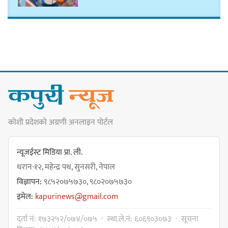
कार्तिक १८ गते इटहरीमा नेपथ्यको भव्य
कन्सर्ट हुँदै
नयाँ सेउती पूल नजिक दुर्घटनाको
कोशी प्रदेशको अग्रणी अनलाइन पोर्टल
जोखिमको ट्राफिक सचेतना गराउँदै
सिलाम साक्मा
न्यूजईस्ट मिडिया प्रा. ली.
धरान-१२, महेन्द्र पथ, सुनसरी, नेपाल
विज्ञापन:
९८५२०७५७३०, ९८०२०७५७३०
किराँती खम्बुका सन्तानहरू :
इमेल:
kapurinews@gmail.com
स्वपहिचानविहीन राई बन्ने कि
स्वपहिचानसहित 'राउटे !'
दर्ता नं: १७३२५२/०७४/०७५ · स्था.ले.नं: ६०६९०३०७३ · सूचना