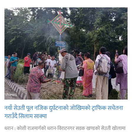
नयाँ सेउती पूल नजिक दुर्घटनाको जोखिमको ट्राफिक सचेतना
गराउँदै सिलाम साक्मा
धरान : कोशी राजमार्गको धरान-विराटनगर सडक खण्डको सेउती खोलामा