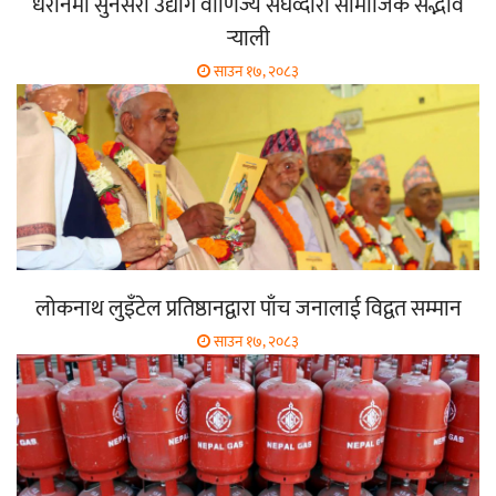
धरानमा सुनसरी उद्योग वाणिज्य संघव्दारा सामाजिक सद्भाव
र्‍याली
साउन १७, २०८३
लोकनाथ लुइँटेल प्रतिष्ठानद्वारा पाँच जनालाई विद्वत सम्मान
साउन १७, २०८३