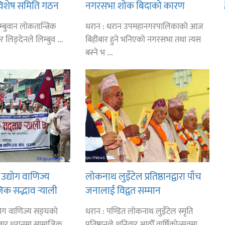
विशेष समिति गठन
नगरसभा शोक बिदाको कारण
ीसँग आग्रह : कुमार
स्थगित
्बुवान लोकतान्त्रिक
धरान : धरान उपमहानगरपालिकाको आज
र लिङ्देनले लिम्बुव ...
बिहीबार हुने भनिएको नगरसभा तथा त्यस
बस्ने भ ...
उद्योग वाणिज्य
लोकनाथ लुइँटेल प्रतिष्ठानद्वारा पाँच
िक सद्भाव र्‍याली
जनालाई विद्वत सम्मान
्योग वाणिज्य सङ्घको
धरान : पण्डित लोकनाथ लुइँटेल स्मृति
ार धरानमा सामाजिक
प्रतिष्ठानले शनिवार आठौँ वार्षिकोत्सवमा ...