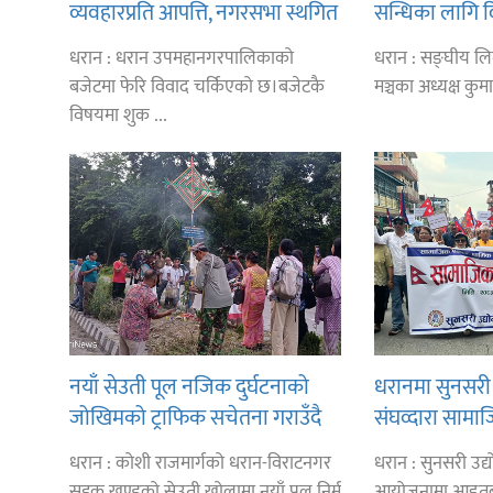
व्यवहारप्रति आपत्ति, नगरसभा स्थगित
सन्धिका लागि 
भएकोमा क्षमायाचना
गर्न प्रधानमन्त्र
धरान : धरान उपमहानगरपालिकाको
धरान : सङ्घीय लिम
लिङ्देन
बजेटमा फेरि विवाद चर्किएको छ।बजेटकै
मञ्चका अध्यक्ष कुमा
विषयमा शुक ...
नयाँ सेउती पूल नजिक दुर्घटनाको
धरानमा सुनसरी 
जोखिमको ट्राफिक सचेतना गराउँदै
संघव्दारा सामाज
सिलाम साक्मा
धरान : कोशी राजमार्गको धरान-विराटनगर
धरान : सुनसरी उद
सडक खण्डको सेउती खोलामा नयाँ पुल निर्म
आयोजनामा आइतब