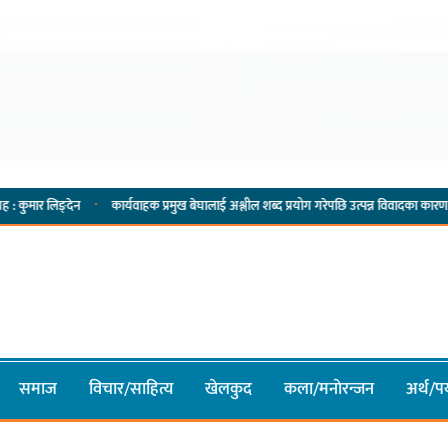
·
ेन
कार्यवाहक प्रमुख बेघालाई अश्लील शब्द प्रयोग गरेपछि उत्पन्न विवादका कारण नगरसभा रोकिय
समाज
विचार/साहित्य
खेलकुद
कला/मनाेरन्जन
अर्थ/पर