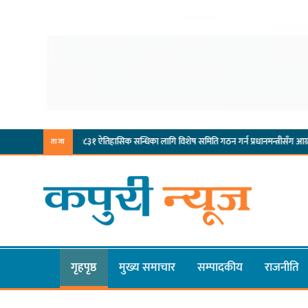
-लिम्बुवान १८३१ ऐतिहासिक सन्धिका लागि विशेष समिति गठन गर्न प्रधानमन्त्रीसँग आग्रह : कुमार लिङ्द
ताजा
गृहपृष्ठ
मुख्य समाचार
सम्पादकीय
राजनीति