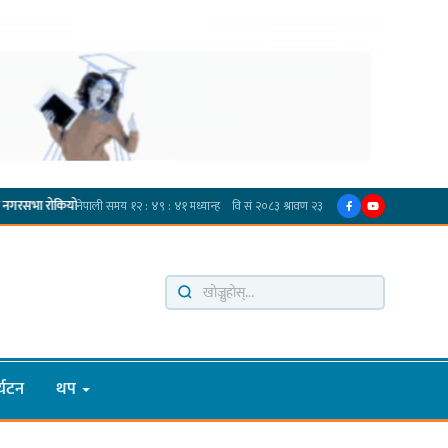
·
ो
प्रदेश अधिकार विहीन भएकोले सरकार फेरबदल गर्न दलहरूलाई अस्थिरताको खेल सजिलो : पूर्व प्
्यटन
थप