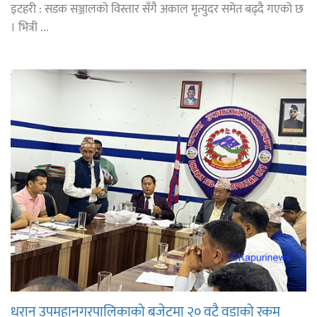
इटहरी : सडक सञ्जालको विस्तार सँगै अकाल मृत्युदर समेत बढ्दै गएको छ
। भित्री ...
धरान उपमहानगरपालिकाको बजेटमा २० वटै वडाको रकम