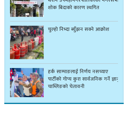
धरान उपमहानगरपालिकाको नगरसभा
शोक बिदाको कारण स्थगित
चुल्हो निभ्दा ब्युँझन सक्ने आक्रोश
हर्क साम्पाङलाई निर्णय नसच्याए
पार्टीको गोप्य कुरा सार्वजनिक गर्ने ज्ञानु
चाम्लिङको चेतावनी
कार्तिक १८ गते इटहरीमा नेपथ्यको भव्य
कन्सर्ट हुँदै