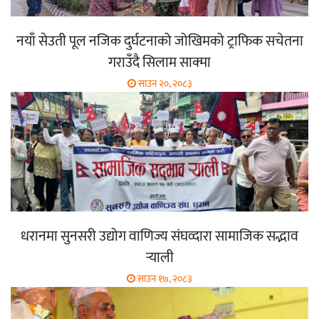
नयाँ सेउती पूल नजिक दुर्घटनाको जोखिमको ट्राफिक सचेतना
गराउँदै सिलाम साक्मा
साउन २०, २०८३
धरानमा सुनसरी उद्योग वाणिज्य संघव्दारा सामाजिक सद्भाव
र्‍याली
साउन १७, २०८३