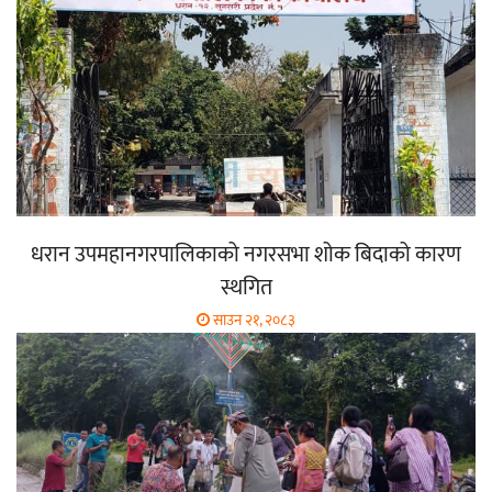
धरान उपमहानगरपालिकाको नगरसभा शोक बिदाको कारण
स्थगित
साउन २१, २०८३