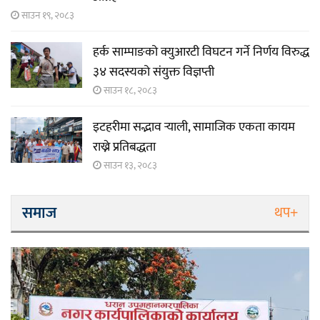
साउन १९, २०८३
हर्क साम्पाङको क्युआरटी विघटन गर्ने निर्णय विरुद्ध
३४ सदस्यको संयुक्त विज्ञप्ती
साउन १८, २०८३
इटहरीमा सद्भाव र्‍याली, सामाजिक एकता कायम
राख्ने प्रतिबद्धता
साउन १३, २०८३
समाज
थप+