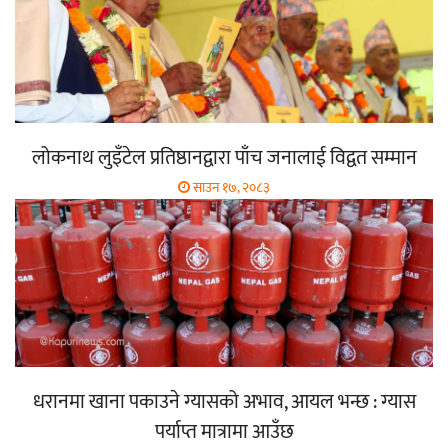
लोकनाथ लुइँटेल प्रतिष्ठानद्वारा पाँच जनालाई विद्वत सम्मान
साउन १७, २०८३
धरानमा खाना पकाउने ग्यासको अभाव, आयल भन्छ : ग्यास
पर्याप्त मात्रामा आउँछ