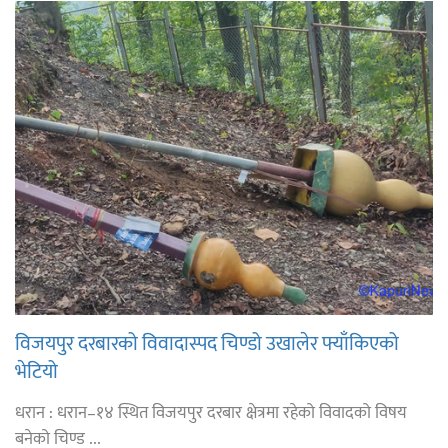
विजयपुर दरबारको विवादास्पद चिण्डो उखालेर फ्याँकिएको
भेटियो
धरान : धरान–१४ स्थित विजयपुर दरबार क्षेत्रमा रहेको विवादको विषय
बनेको चिण्ड ...