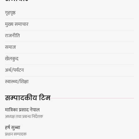
सुनसरीका कार्यकर्ताको आग्रह
गृहपृष्ठ
मुख्य समाचार
मेजर श्रवणकुमार लिम्बू स्मृति
राजनीति
बास्केटबलको उपाधि
प्रभातलाई,पाराडाइज उपविजेतामा
समाज
सीमित
खेलकुद
अर्थ/पर्यटन
हर्क साम्पाङको क्युआरटी विघटन गर्ने
स्वास्थ्य/शिक्षा
निर्णय विरुद्ध ३४ सदस्यको संयुक्त
विज्ञप्ती
सम्पादकीय टिम
मात्रिका प्रसाद नेपाल
अध्यक्ष तथा प्रबन्ध निर्देशक
डिपो बास्केटबलको फाइनलमा प्रभात र
हर्ष सुब्बा
पाराडाइज भिड्ने
प्रधान सम्पादक