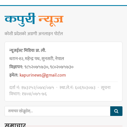
नयाँ सेउती पूल नजिक दुर्घटनाको
कोशी प्रदेशको अग्रणी अनलाइन पोर्टल
जोखिमको ट्राफिक सचेतना गराउँदै
सिलाम साक्मा
न्यूजईस्ट मिडिया प्रा. ली.
धरान-१२, महेन्द्र पथ, सुनसरी, नेपाल
विज्ञापन:
९८५२०७५७३०, ९८०२०७५७३०
किराँती खम्बुका सन्तानहरू :
इमेल:
kapurinews@gmail.com
स्वपहिचानविहीन राई बन्ने कि
स्वपहिचानसहित 'राउटे !'
दर्ता नं: १७३२५२/०७४/०७५ · स्था.ले.नं: ६०६९०३०७३ · सूचना
विभाग: १४०४/०७५-७६
नेपाली काँग्रेस सभापति गगन थापालाई
एकताबद्ध सिङ्गो काँग्रेस निर्माण गर्न
समाचार