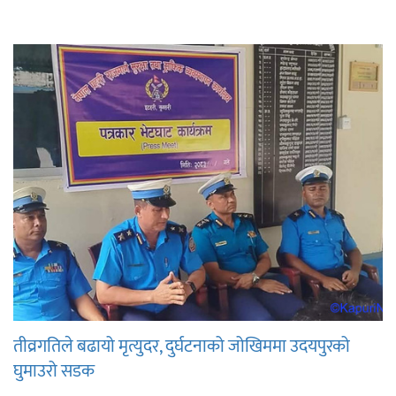
तीव्रगतिले बढायो मृत्युदर, दुर्घटनाको जोखिममा उदयपुरको
घुमाउरो सडक