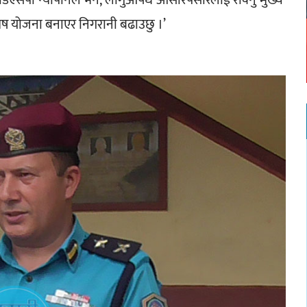
,’डिएसपी न्यौपानेले भने,‘लागुऔषध ओसारपसारलाई रोक्नु मुख्य 
िशेष योजना बनाएर निगरानी बढाउछु ।’