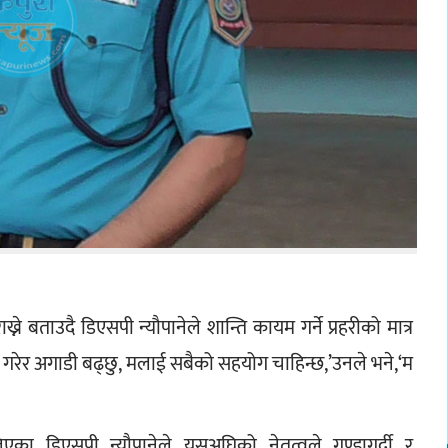
ने बताउदै डिएसपी न्यौपानेले शान्ति कायम गर्ने प्रहरीको मात्र 
य गरेर अगाडी बढ्छु, मलाई सबैको सहयोग चाहिन्छ,’उनले भने,‘म 
का डिएसपी न्यौपानेले यसअघिको नेतृत्वले गुण्डागर्दी र 