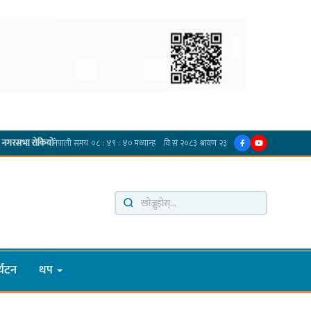
·
प्रदेश अधिकार विहीन भएकोले सरकार फेरबदल गर्न दलहरूलाई अस्थिरताको खेल सजिलो : पूर्व प्रदे
्यटन
थप