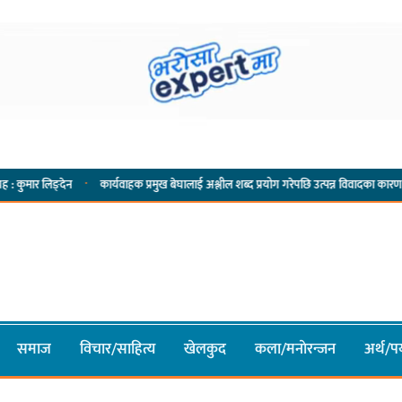
·
कार्यवाहक प्रमुख बेघालाई अश्लील शब्द प्रयोग गरेपछि उत्पन्न विवादका कारण नगरसभा रोकियो
समाज
विचार/साहित्य
खेलकुद
कला/मनाेरन्जन
अर्थ/पर