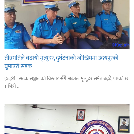
तीव्रगतिले बढायो मृत्युदर, दुर्घटनाको जोखिममा उदयपुरको
घुमाउरो सडक
इटहरी : सडक सञ्जालको विस्तार सँगै अकाल मृत्युदर समेत बढ्दै गएको छ
। भित्री ...