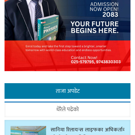
ताजा अपडेट
धेरैले पढेको
सानिमा रिलायन्स लाइफका अभिकर्ताको