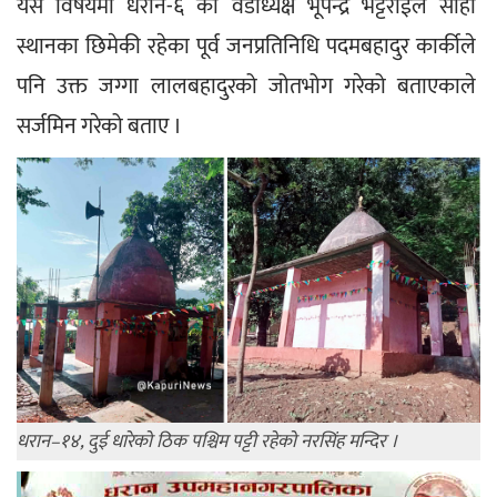
यस विषयमा धरान-६ का वडाध्यक्ष भूपेन्द्र भट्टराईले सोही 
स्थानका छिमेकी रहेका पूर्व जनप्रतिनिधि पदमबहादुर कार्कीले 
पनि उक्त जग्गा लालबहादुरको जोतभोग गरेको बताएकाले 
सर्जमिन गरेको बताए ।
धरान–१४, दुई धारेको ठिक पश्चिम पट्टी रहेको नरसिंह मन्दिर ।