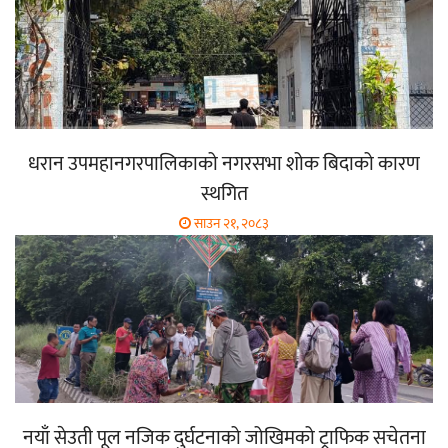
धरान उपमहानगरपालिकाको नगरसभा शोक बिदाको कारण
स्थगित
साउन २१, २०८३
नयाँ सेउती पूल नजिक दुर्घटनाको जोखिमको ट्राफिक सचेतना