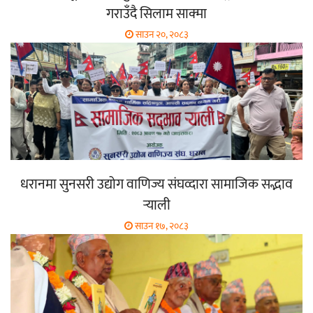
गराउँदै सिलाम साक्मा
साउन २०, २०८३
धरानमा सुनसरी उद्योग वाणिज्य संघव्दारा सामाजिक सद्भाव
र्‍याली
साउन १७, २०८३