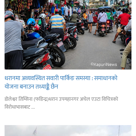
धरानमा अव्यवस्थित सवारी पार्किङ समस्या : समाधानको
योजना बनाउन तथ्याङ्कै छैन
डोलेश्वर तिम्सिना (फडिन्द्र)धरान उपमहानगर अचेल एउटा विचित्रको
विरोधाभासबाट ...