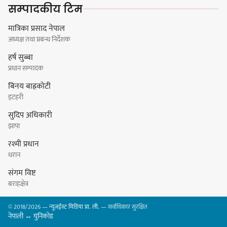
सम्पादकीय टिम
जनालाई विद्वत सम्मान
मात्रिका प्रसाद नेपाल
अध्यक्ष तथा प्रबन्ध निर्देशक
हर्ष सुब्बा
प्रधान सम्पादक
धरानमा खाना पकाउने ग्यासको अभाव,
बिनय बाह्रकोटी
आयल भन्छ : ग्यास पर्याप्त मात्रामा
इटहरी
आउँछ
सुदिप अधिकारी
झापा
रश्मी प्रधान
सुनाखरी,प्रभात,पाराडाइज र चिल्ड्रेन्सको
धरान
विजयी यात्रा कायम
संगम विष्ट
बराहक्षेत्र
© 2018/2026 —
न्यूजईस्ट मिडिया प्रा. ली.
— सर्वाधिकार सुरक्षित
नेपाली ↔ युनिकोड
धरानमा अव्यवस्थित सवारी पार्किङ