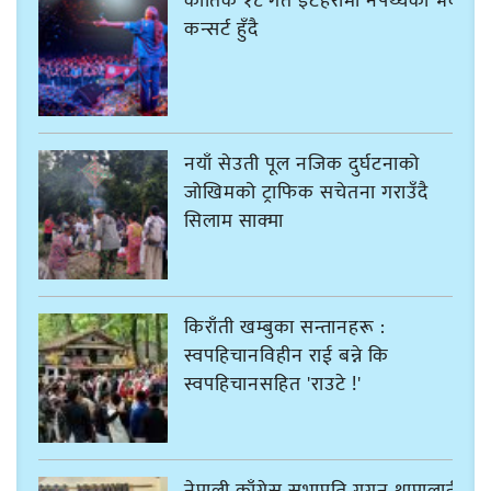
कार्तिक १८ गते इटहरीमा नेपथ्यको भव्य
कन्सर्ट हुँदै
नयाँ सेउती पूल नजिक दुर्घटनाको
जोखिमको ट्राफिक सचेतना गराउँदै
सिलाम साक्मा
किराँती खम्बुका सन्तानहरू :
स्वपहिचानविहीन राई बन्ने कि
स्वपहिचानसहित 'राउटे !'
नेपाली काँग्रेस सभापति गगन थापालाई