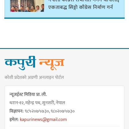
एकताबद्ध सिङ्गो काँग्रेस निर्माण गर्न
सुनसरीका कार्यकर्ताको आग्रह
मेजर श्रवणकुमार लिम्बू स्मृति
बास्केटबलको उपाधि
प्रभातलाई,पाराडाइज उपविजेतामा
सीमित
कोशी प्रदेशको अग्रणी अनलाइन पोर्टल
हर्क साम्पाङको क्युआरटी विघटन गर्ने
निर्णय विरुद्ध ३४ सदस्यको संयुक्त
न्यूजईस्ट मिडिया प्रा. ली.
विज्ञप्ती
धरान-१२, महेन्द्र पथ, सुनसरी, नेपाल
विज्ञापन:
९८५२०७५७३०, ९८०२०७५७३०
इमेल:
kapurinews@gmail.com
डिपो बास्केटबलको फाइनलमा प्रभात र