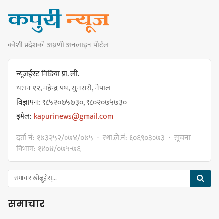
किराँती खम्बुका सन्तानहरू :
कोशी प्रदेशको अग्रणी अनलाइन पोर्टल
स्वपहिचानविहीन राई बन्ने कि
स्वपहिचानसहित 'राउटे !'
न्यूजईस्ट मिडिया प्रा. ली.
धरान-१२, महेन्द्र पथ, सुनसरी, नेपाल
विज्ञापन:
९८५२०७५७३०, ९८०२०७५७३०
नेपाली काँग्रेस सभापति गगन थापालाई
इमेल:
kapurinews@gmail.com
एकताबद्ध सिङ्गो काँग्रेस निर्माण गर्न
सुनसरीका कार्यकर्ताको आग्रह
दर्ता नं: १७३२५२/०७४/०७५ · स्था.ले.नं: ६०६९०३०७३ · सूचना
विभाग: १४०४/०७५-७६
मेजर श्रवणकुमार लिम्बू स्मृति
बास्केटबलको उपाधि
समाचार
प्रभातलाई,पाराडाइज उपविजेतामा