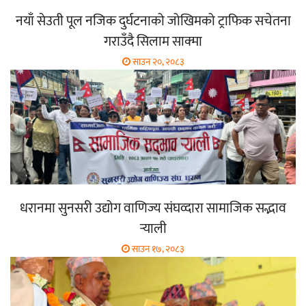
नयाँ सेउती पूल नजिक दुर्घटनाको जोखिमको ट्राफिक सचेतना
गराउँदै सिलाम साक्मा
साउन २०, २०८३
धरानमा सुनसरी उद्योग वाणिज्य संघव्दारा सामाजिक सद्भाव
र्‍याली
साउन १७, २०८३