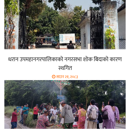
धरान उपमहानगरपालिकाको नगरसभा शोक बिदाको कारण
स्थगित
साउन २१, २०८३