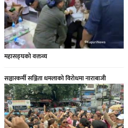
महासङ्घको वक्तव्य
सञ्चारकर्मी सञ्जिता धमलाको विरोधमा नाराबाजी