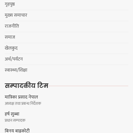
सीमित
गृहपृष्ठ
मुख्य समाचार
हर्क साम्पाङको क्युआरटी विघटन गर्ने
राजनीति
निर्णय विरुद्ध ३४ सदस्यको संयुक्त
विज्ञप्ती
समाज
खेलकुद
अर्थ/पर्यटन
डिपो बास्केटबलको फाइनलमा प्रभात र
स्वास्थ्य/शिक्षा
पाराडाइज भिड्ने
सम्पादकीय टिम
मात्रिका प्रसाद नेपाल
अध्यक्ष तथा प्रबन्ध निर्देशक
हिमालयन मेघा,हिमशिखर, पाराडाइज र
हर्ष सुब्बा
प्रभात सेमिफाइनलमा
प्रधान सम्पादक
बिनय बाह्रकोटी