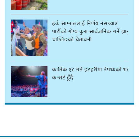
हर्क साम्पाङलाई निर्णय नसच्याए
पार्टीको गोप्य कुरा सार्वजनिक गर्ने ज्ञानु
चाम्लिङको चेतावनी
कार्तिक १८ गते इटहरीमा नेपथ्यको भव्य
कन्सर्ट हुँदै
नयाँ सेउती पूल नजिक दुर्घटनाको
जोखिमको ट्राफिक सचेतना गराउँदै
सिलाम साक्मा