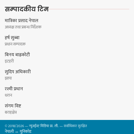
सिलाम साक्मा
सम्पादकीय टिम
मात्रिका प्रसाद नेपाल
अध्यक्ष तथा प्रबन्ध निर्देशक
किराँती खम्बुका सन्तानहरू :
हर्ष सुब्बा
स्वपहिचानविहीन राई बन्ने कि
प्रधान सम्पादक
स्वपहिचानसहित 'राउटे !'
बिनय बाह्रकोटी
इटहरी
सुदिप अधिकारी
नेपाली काँग्रेस सभापति गगन थापालाई
झापा
एकताबद्ध सिङ्गो काँग्रेस निर्माण गर्न
रश्मी प्रधान
सुनसरीका कार्यकर्ताको आग्रह
धरान
संगम विष्ट
बराहक्षेत्र
मेजर श्रवणकुमार लिम्बू स्मृति
© 2018/2026 —
न्यूजईस्ट मिडिया प्रा. ली.
— सर्वाधिकार सुरक्षित
बास्केटबलको उपाधि
नेपाली ↔ युनिकोड