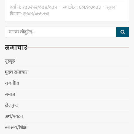
दर्ता नं: १७३२५२/०७४/०७५ · स्था.ले.नं: ६०६९०३०७३ · सूचना
विभाग: १४०४/०७५-७६
हर्क साम्पाङलाई निर्णय नसच्याए
पार्टीको गोप्य कुरा सार्वजनिक गर्ने ज्ञानु
समाचार
चाम्लिङको चेतावनी
गृहपृष्ठ
मुख्य समाचार
कार्तिक १८ गते इटहरीमा नेपथ्यको भव्य
राजनीति
कन्सर्ट हुँदै
समाज
खेलकुद
अर्थ/पर्यटन
नयाँ सेउती पूल नजिक दुर्घटनाको
स्वास्थ्य/शिक्षा
जोखिमको ट्राफिक सचेतना गराउँदै