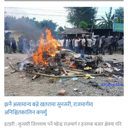
झनै असामान्य बन्ने खतरामा सुनसरी, राजमार्गमा
अनिश्चितकालिन कर्फ्यु
इटहरी : सुनसरी जिल्लामा पर्ने महेन्द्र राजमार्ग र इनरुवा बजार क्षेत्रमा पनि