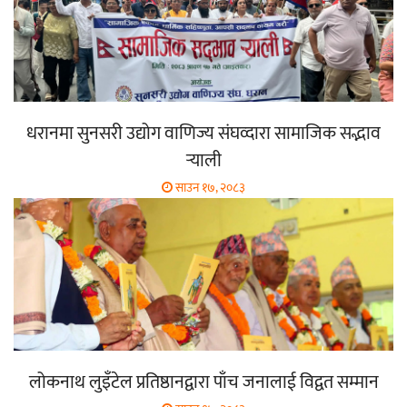
धरानमा सुनसरी उद्योग वाणिज्य संघव्दारा सामाजिक सद्भाव
र्‍याली
साउन १७, २०८३
लोकनाथ लुइँटेल प्रतिष्ठानद्वारा पाँच जनालाई विद्वत सम्मान