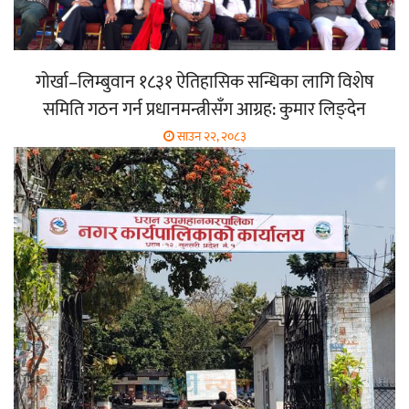
गोर्खा–लिम्बुवान १८३१ ऐतिहासिक सन्धिका लागि विशेष
समिति गठन गर्न प्रधानमन्त्रीसँग आग्रह: कुमार लिङ्देन
साउन २२, २०८३