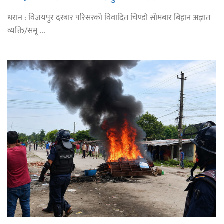
धरान : विजयपुर दरबार परिसरको विवादित चिण्डो सोमबार बिहान अज्ञात
व्यक्ति/समू ...