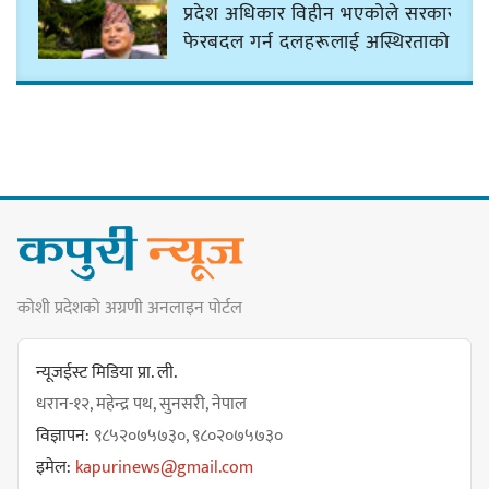
प्रदेश अधिकार विहीन भएकोले सरकार
फेरबदल गर्न दलहरूलाई अस्थिरताको
खेल सजिलो : पूर्व प्रदेश प्रमुख तुम्बाहाङ
सङ्खुवासभामा सिलिचोङ स्वास्थ्य
कार्यसम्पादनमा पहिलो
कोशी प्रदेशको अग्रणी अनलाइन पोर्टल
धरान उपमहानगरपालिकाको नगरसभा
शोक बिदाको कारण स्थगित
न्यूजईस्ट मिडिया प्रा. ली.
धरान-१२, महेन्द्र पथ, सुनसरी, नेपाल
विज्ञापन:
९८५२०७५७३०, ९८०२०७५७३०
चुल्हो निभ्दा ब्युँझन सक्ने आक्रोश
इमेल:
kapurinews@gmail.com