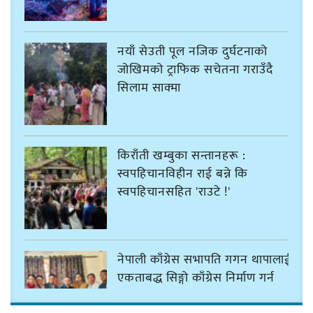
नयाँ सेउती पूल नजिक दुर्घटनाको
जोखिमको ट्राफिक सचेतना गराउँदै
सिलाम साक्मा
किराँती खम्बुका सन्तानहरू :
स्वपहिचानविहीन राई बन्ने कि
स्वपहिचानसहित 'राउटे !'
नेपाली काँग्रेस सभापति गगन थापालाई
एकताबद्ध सिङ्गो काँग्रेस निर्माण गर्न
सुनसरीका कार्यकर्ताको आग्रह