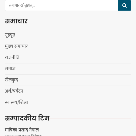
समाचार
हिमालयन मेघा,हिमशिखर, पाराडाइज र
प्रभात सेमिफाइनलमा
गृहपृष्ठ
मुख्य समाचार
राजनीति
धरानमा सुनसरी उद्योग वाणिज्य
समाज
संघव्दारा सामाजिक सद्भाव र्‍याली
खेलकुद
अर्थ/पर्यटन
स्वास्थ्य/शिक्षा
लोकनाथ लुइँटेल प्रतिष्ठानद्वारा पाँच
सम्पादकीय टिम
जनालाई विद्वत सम्मान
मात्रिका प्रसाद नेपाल