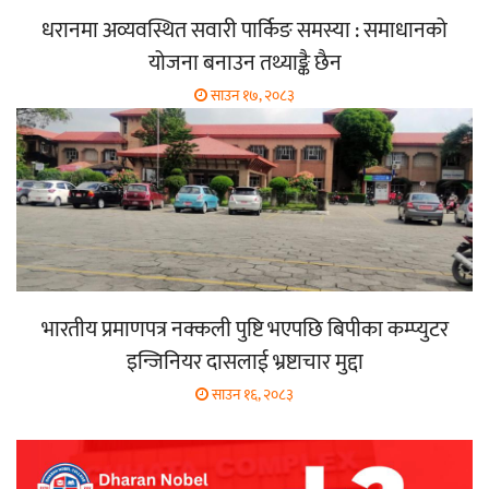
धरानमा अव्यवस्थित सवारी पार्किङ समस्या : समाधानको
योजना बनाउन तथ्याङ्कै छैन
साउन १७, २०८३
भारतीय प्रमाणपत्र नक्कली पुष्टि भएपछि बिपीका कम्प्युटर
इन्जिनियर दासलाई भ्रष्टाचार मुद्दा
साउन १६, २०८३