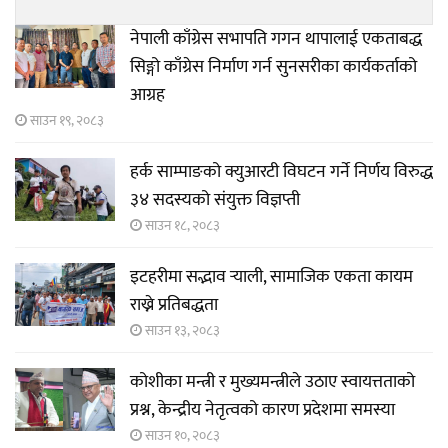
नेपाली काँग्रेस सभापति गगन थापालाई एकताबद्ध
सिङ्गो काँग्रेस निर्माण गर्न सुनसरीका कार्यकर्ताको
आग्रह
साउन १९, २०८३
हर्क साम्पाङको क्युआरटी विघटन गर्ने निर्णय विरुद्ध
३४ सदस्यको संयुक्त विज्ञप्ती
साउन १८, २०८३
इटहरीमा सद्भाव र्‍याली, सामाजिक एकता कायम
राख्ने प्रतिबद्धता
साउन १३, २०८३
कोशीका मन्त्री र मुख्यमन्त्रीले उठाए स्वायत्तताको
प्रश्न, केन्द्रीय नेतृत्वको कारण प्रदेशमा समस्या
साउन १०, २०८३