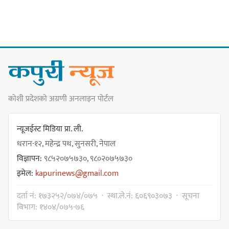
मेजर श्रवणकुमार लिम्बू स्मृति
बास्केटबलको उपाधि
प्रभातलाई,पाराडाइज उपविजेतामा
सीमित
कोशी प्रदेशको अग्रणी अनलाइन पोर्टल
हर्क साम्पाङको क्युआरटी विघटन गर्ने
निर्णय विरुद्ध ३४ सदस्यको संयुक्त
न्यूजईस्ट मिडिया प्रा. ली.
विज्ञप्ती
धरान-१२, महेन्द्र पथ, सुनसरी, नेपाल
विज्ञापन:
९८५२०७५७३०, ९८०२०७५७३०
इमेल:
kapurinews@gmail.com
डिपो बास्केटबलको फाइनलमा प्रभात र
दर्ता नं: १७३२५२/०७४/०७५ · स्था.ले.नं: ६०६९०३०७३ · सूचना
पाराडाइज भिड्ने
विभाग: १४०४/०७५-७६