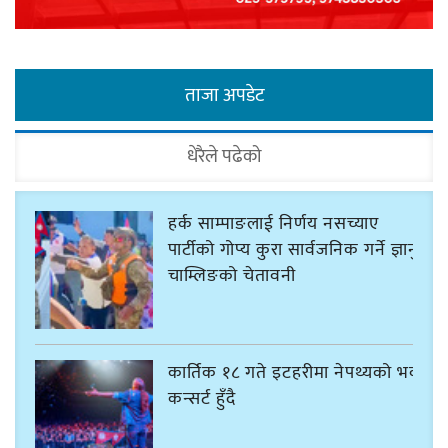
ताजा अपडेट
धेरैले पढेको
हर्क साम्पाङलाई निर्णय नसच्याए
पार्टीको गोप्य कुरा सार्वजनिक गर्ने ज्ञानु
चाम्लिङको चेतावनी
कार्तिक १८ गते इटहरीमा नेपथ्यको भव्य
कन्सर्ट हुँदै