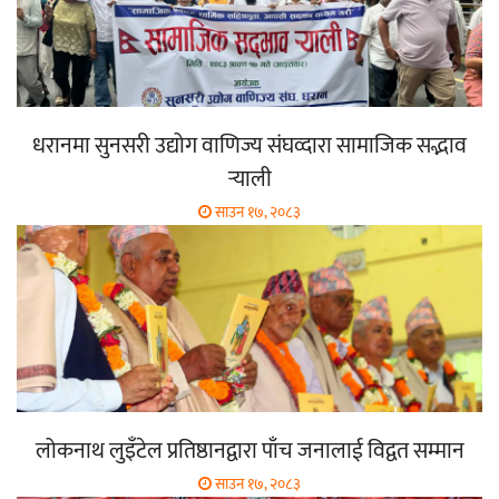
धरानमा सुनसरी उद्योग वाणिज्य संघव्दारा सामाजिक सद्भाव
र्‍याली
साउन १७, २०८३
लोकनाथ लुइँटेल प्रतिष्ठानद्वारा पाँच जनालाई विद्वत सम्मान
साउन १७, २०८३