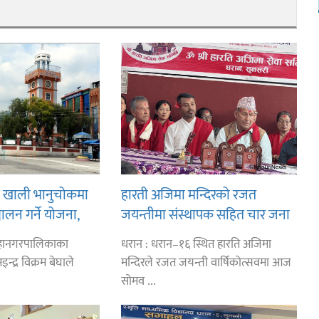
ि खाली भानुचोकमा
हारती अजिमा मन्दिरको रजत
चालन गर्ने योजना,
जयन्तीमा संस्थापक सहित चार जना
 बजेट लगानी गरिने
सम्मानित
महानगरपालिकाका
धरान : धरान–१६ स्थित हारति अजिमा
न्द्र विक्रम बेघाले
मन्दिरले रजत जयन्ती वार्षिकोत्सवमा आज
सोमव ...