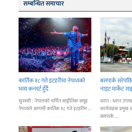
सम्बन्धित समाचार
कार्तिक १८ गते इटहरीमा नेपथ्यको
बसपार्क सरेपछ
भव्य कन्सर्ट हुँदै
नाइट मार्केट सञ्
तत्काल १ करोड
सुनसरी : नेपालको चर्चित साङ्गीतिक समूह
धरान : धरान उप
नेपथ्यले आगामी कार्तिक १८ गते इटहरीम ...
कार्यवाहक प्रमुख अइ
बसपार्क ...