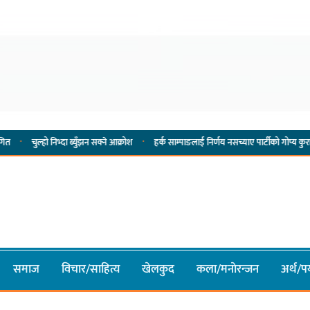
·
निभ्दा ब्युँझन सक्ने आक्रोश
हर्क साम्पाङलाई निर्णय नसच्याए पार्टीको गोप्य कुरा सार्वजनिक गर्ने 
समाज
विचार/साहित्य
खेलकुद
कला/मनाेरन्जन
अर्थ/पर