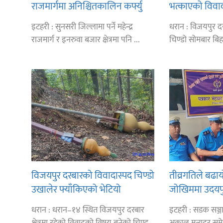
राजमार्गमा अनिश्चितकालिन कर्फ्यु
भत्काएको विवा
उपमहानगरपालिक
इटहरी : सुनसरी जिल्लामा पर्ने महेन्द्र
धरान : विजयपुर द
बेघा अग्रसर
राजमार्ग र इनरुवा बजार क्षेत्रमा पनि ...
चिण्डो सोमबार बिहा
विजयपुर दरबारको विवादास्पद चिण्डो
तीव्रगतिले बढायो
उखालेर फ्याँकिएको भेटियो
जोखिममा उदयप
धरान : धरान–१४ स्थित विजयपुर दरबार
इटहरी : सडक सञ्जा