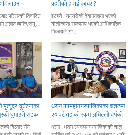
द मिलाउन
प्रहरीको हवाई फायर ?
ाका कावा प्रमुख
रबार परिसरको विवादित
इटहरी : सुनसरीको देवानगञ्जमा भएको
न अज्ञात व्यक्ति/समू ...
गोलीकाण्ड रहस्यमय भएको आधिकारिक
निकायले आ ...
 मृत्युदर, दुर्घटनाको
धरान उपमहानगरपालिकाको बजेटमा
ुरको घुमाउरो सडक
२० वटै वडाको रकम अघिल्लो वर्षको
भन्दा बढयो
लको विस्तार सँगै
धरान : धरान उपमहानगरपालिकाको चालु