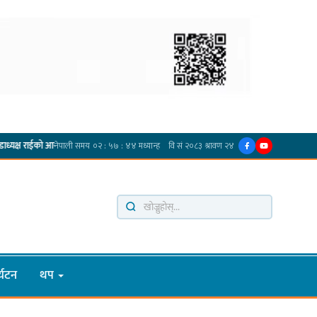
·
प
गोर्खा-लिम्बुवान १८३१ ऐतिहासिक सन्धिका लागि विशेष समिति गठन गर्न प्रधानमन्त्रीसँग आग्रह
्यटन
थप