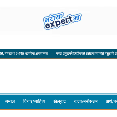
·
गित भएकोमा क्षमायाचना
कावा प्रमुखको जिद्दीपनले बजेटमा सहमति नजुटेको वडाध्यक्ष राईको आरो
समाज
विचार/साहित्य
खेलकुद
कला/मनाेरन्जन
अर्थ/पर