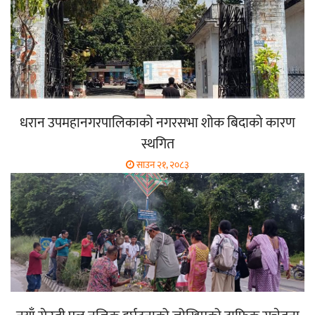
धरान उपमहानगरपालिकाको नगरसभा शोक बिदाको कारण
स्थगित
साउन २१, २०८३