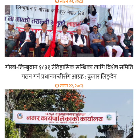
साउन २२, २०८३
गोर्खा-लिम्बुवान १८३१ ऐतिहासिक सन्धिका लागि विशेष समिति
गठन गर्न प्रधानमन्त्रीसँग आग्रह : कुमार लिङ्देन
साउन २२, २०८३