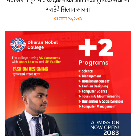
नयाँ सेउती पूल नजिक दुर्घटनाको जोखिमको ट्राफिक सचेतना
गराउँदै सिलाम साक्मा
साउन २०, २०८३