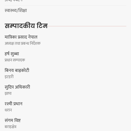
स्वास्थ्य/शिक्षा
सङ्खुवासभामा सिलिचोङ स्वास्थ्य
सम्पादकीय टिम
कार्यसम्पादनमा पहिलो
मात्रिका प्रसाद नेपाल
अध्यक्ष तथा प्रबन्ध निर्देशक
हर्ष सुब्बा
प्रधान सम्पादक
धरान उपमहानगरपालिकाको नगरसभा
बिनय बाह्रकोटी
शोक बिदाको कारण स्थगित
इटहरी
सुदिप अधिकारी
चुल्हो निभ्दा ब्युँझन सक्ने आक्रोश
झापा
रश्मी प्रधान
धरान
संगम विष्ट
बराहक्षेत्र