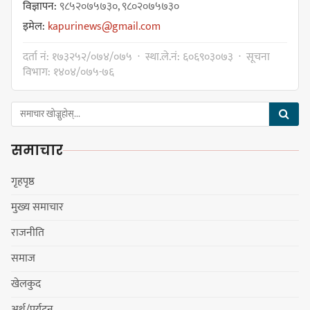
विज्ञापन:
९८५२०७५७३०, ९८०२०७५७३०
इमेल:
kapurinews@gmail.com
गोर्खा-लिम्बुवान १८३१ ऐतिहासिक
दर्ता नं: १७३२५२/०७४/०७५ · स्था.ले.नं: ६०६९०३०७३ · सूचना
सन्धिका लागि विशेष समिति गठन गर्न
विभाग: १४०४/०७५-७६
प्रधानमन्त्रीसँग आग्रह : कुमार लिङ्देन
समाचार
कार्यवाहक प्रमुख बेघालाई अश्लील शब्द
प्रयोग गरेपछि उत्पन्न विवादका कारण
गृहपृष्ठ
नगरसभा रोकियो
मुख्य समाचार
राजनीति
प्रदेश अधिकार विहीन भएकोले सरकार
समाज
फेरबदल गर्न दलहरूलाई अस्थिरताको
खेलकुद
खेल सजिलो : पूर्व प्रदेश प्रमुख तुम्बाहाङ
अर्थ/पर्यटन