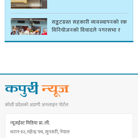
सङ्कटग्रस्त सहकारी व्यवस्थापनको रकम
विनियोजनको विवादले नगरसभा र
बजेट नै अनिश्चित
कावा प्रमुखद्वारा अमर्यादित व्यवहारप्रति
आपत्ति, नगरसभा स्थगित भएकोमा
क्षमायाचना
कोशी प्रदेशको अग्रणी अनलाइन पोर्टल
कावा प्रमुखको जिद्दीपनले बजेटमा
सहमति नजुटेको वडाध्यक्ष राईको आरोप
न्यूजईस्ट मिडिया प्रा. ली.
धरान-१२, महेन्द्र पथ, सुनसरी, नेपाल