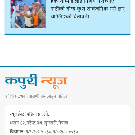
हर्क साम्पाङलाई निर्णय नसच्याए
पार्टीको गोप्य कुरा सार्वजनिक गर्ने ज्ञानु
चाम्लिङको चेतावनी
कार्तिक १८ गते इटहरीमा नेपथ्यको भव्य
कन्सर्ट हुँदै
नयाँ सेउती पूल नजिक दुर्घटनाको
कोशी प्रदेशको अग्रणी अनलाइन पोर्टल
जोखिमको ट्राफिक सचेतना गराउँदै
सिलाम साक्मा
न्यूजईस्ट मिडिया प्रा. ली.
धरान-१२, महेन्द्र पथ, सुनसरी, नेपाल
विज्ञापन:
९८५२०७५७३०, ९८०२०७५७३०