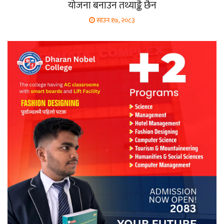
योजना बनाउन तथ्याङ्कै छैन
साउन १७, २०८३