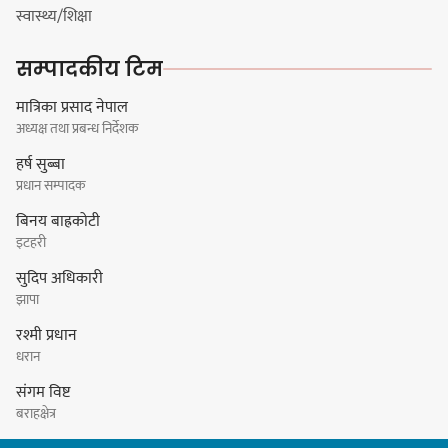
हर्क साम्पाङको क्युआरटी विघटन गर्ने
स्वास्थ्य/शिक्षा
निर्णय विरुद्ध ३४ सदस्यको संयुक्त
विज्ञप्ती
सम्पादकीय टिम
मात्रिका प्रसाद नेपाल
अध्यक्ष तथा प्रबन्ध निर्देशक
डिपो बास्केटबलको फाइनलमा प्रभात र
हर्ष सुब्बा
पाराडाइज भिड्ने
प्रधान सम्पादक
बिनय बाह्रकोटी
इटहरी
सुदिप अधिकारी
हिमालयन मेघा,हिमशिखर, पाराडाइज र
झापा
प्रभात सेमिफाइनलमा
रश्मी प्रधान
धरान
संगम विष्ट
बराहक्षेत्र