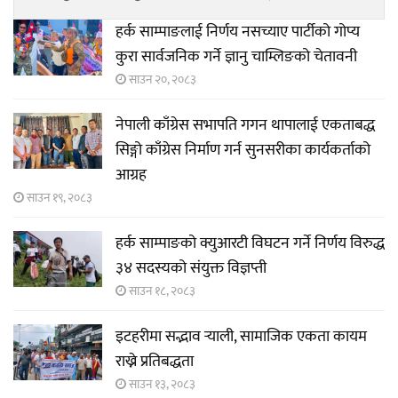
हर्क साम्पाङलाई निर्णय नसच्याए पार्टीको गोप्य
कुरा सार्वजनिक गर्ने ज्ञानु चाम्लिङको चेतावनी
साउन २०, २०८३
नेपाली काँग्रेस सभापति गगन थापालाई एकताबद्ध
सिङ्गो काँग्रेस निर्माण गर्न सुनसरीका कार्यकर्ताको
आग्रह
साउन १९, २०८३
हर्क साम्पाङको क्युआरटी विघटन गर्ने निर्णय विरुद्ध
३४ सदस्यको संयुक्त विज्ञप्ती
साउन १८, २०८३
इटहरीमा सद्भाव र्‍याली, सामाजिक एकता कायम
राख्ने प्रतिबद्धता
साउन १३, २०८३