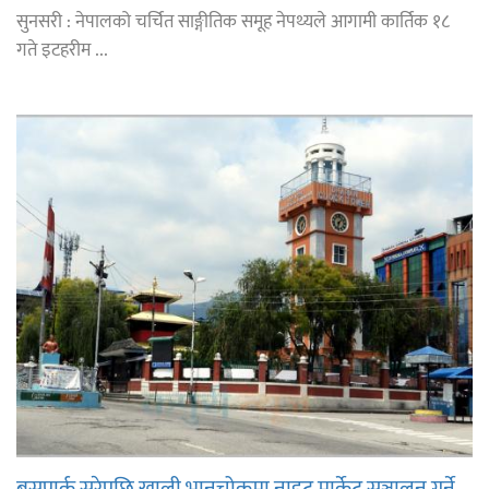
सुनसरी : नेपालको चर्चित साङ्गीतिक समूह नेपथ्यले आगामी कार्तिक १८
गते इटहरीम ...
बसपार्क सरेपछि खाली भानुचोकमा नाइट मार्केट सञ्चालन गर्ने