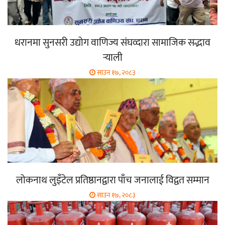
धरानमा सुनसरी उद्योग वाणिज्य संघव्दारा सामाजिक सद्भाव
र्‍याली
साउन १७, २०८३
लोकनाथ लुइँटेल प्रतिष्ठानद्वारा पाँच जनालाई विद्वत सम्मान
साउन १७, २०८३