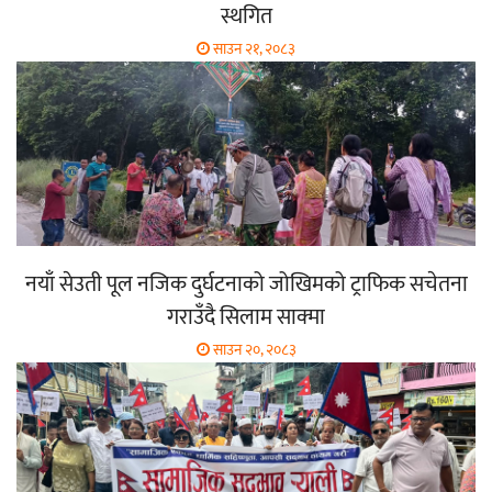
स्थगित
साउन २१, २०८३
नयाँ सेउती पूल नजिक दुर्घटनाको जोखिमको ट्राफिक सचेतना
गराउँदै सिलाम साक्मा
साउन २०, २०८३