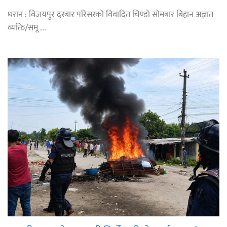
धरान : विजयपुर दरबार परिसरको विवादित चिण्डो सोमबार बिहान अज्ञात
व्यक्ति/समू ...