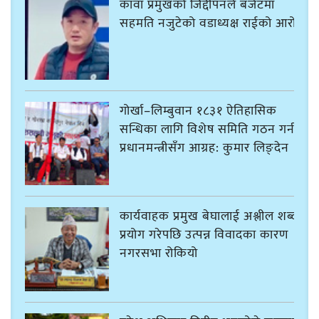
कावा प्रमुखको जिद्दीपनले बजेटमा
सहमति नजुटेको वडाध्यक्ष राईको आरोप
गोर्खा–लिम्बुवान १८३१ ऐतिहासिक
सन्धिका लागि विशेष समिति गठन गर्न
प्रधानमन्त्रीसँग आग्रह: कुमार लिङ्देन
कार्यवाहक प्रमुख बेघालाई अश्लील शब्द
प्रयोग गरेपछि उत्पन्न विवादका कारण
नगरसभा रोकियो