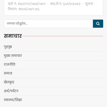
दर्ता नं: १७३२५२/०७४/०७५ · स्था.ले.नं: ६०६९०३०७३ · सूचना
विभाग: १४०४/०७५-७६
हर्क साम्पाङलाई निर्णय नसच्याए
पार्टीको गोप्य कुरा सार्वजनिक गर्ने ज्ञानु
समाचार
चाम्लिङको चेतावनी
गृहपृष्ठ
मुख्य समाचार
कार्तिक १८ गते इटहरीमा नेपथ्यको भव्य
राजनीति
कन्सर्ट हुँदै
समाज
खेलकुद
अर्थ/पर्यटन
नयाँ सेउती पूल नजिक दुर्घटनाको
स्वास्थ्य/शिक्षा
जोखिमको ट्राफिक सचेतना गराउँदै