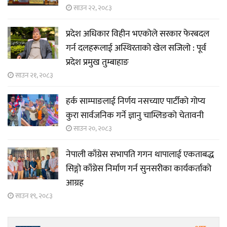
साउन २२, २०८३
प्रदेश अधिकार विहीन भएकोले सरकार फेरबदल
गर्न दलहरूलाई अस्थिरताको खेल सजिलो : पूर्व
प्रदेश प्रमुख तुम्बाहाङ
साउन २१, २०८३
हर्क साम्पाङलाई निर्णय नसच्याए पार्टीको गोप्य
कुरा सार्वजनिक गर्ने ज्ञानु चाम्लिङको चेतावनी
साउन २०, २०८३
नेपाली काँग्रेस सभापति गगन थापालाई एकताबद्ध
सिङ्गो काँग्रेस निर्माण गर्न सुनसरीका कार्यकर्ताको
आग्रह
साउन १९, २०८३