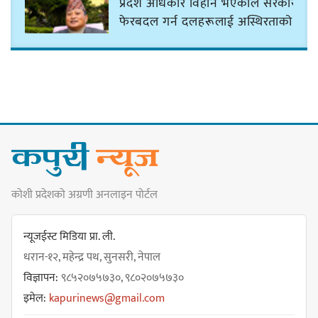
प्रदेश अधिकार विहीन भएकोले सरकार
फेरबदल गर्न दलहरूलाई अस्थिरताको
खेल सजिलो : पूर्व प्रदेश प्रमुख तुम्बाहाङ
सङ्खुवासभामा सिलिचोङ स्वास्थ्य
कार्यसम्पादनमा पहिलो
कोशी प्रदेशको अग्रणी अनलाइन पोर्टल
धरान उपमहानगरपालिकाको नगरसभा
शोक बिदाको कारण स्थगित
न्यूजईस्ट मिडिया प्रा. ली.
धरान-१२, महेन्द्र पथ, सुनसरी, नेपाल
विज्ञापन:
९८५२०७५७३०, ९८०२०७५७३०
चुल्हो निभ्दा ब्युँझन सक्ने आक्रोश
इमेल:
kapurinews@gmail.com