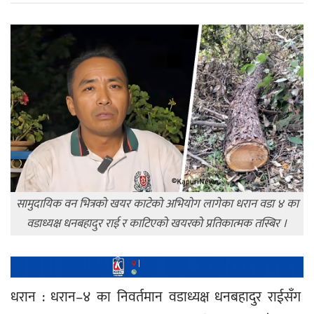
सामुदायिक वन भित्रको खयर काटेको अभियोग लागेका धरान वडा ४ का
वडाध्यक्ष धनबहादुर राई र काटिएको खयरको प्रतिकात्मक तस्बिर ।
धरान : धरान–४ का निवर्तमान वडाध्यक्ष धनबहादुर राईसँग 