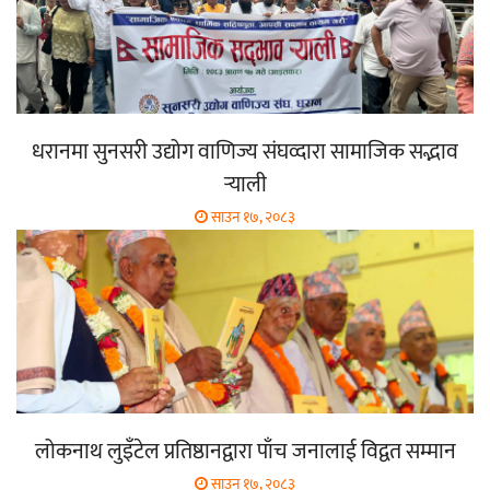
धरानमा सुनसरी उद्योग वाणिज्य संघव्दारा सामाजिक सद्भाव
र्‍याली
साउन १७, २०८३
लोकनाथ लुइँटेल प्रतिष्ठानद्वारा पाँच जनालाई विद्वत सम्मान
साउन १७, २०८३