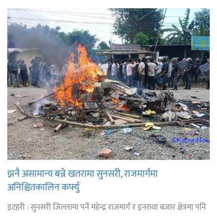
झनै असामान्य बन्ने खतरामा सुनसरी, राजमार्गमा
अनिश्चितकालिन कर्फ्यु
इटहरी : सुनसरी जिल्लामा पर्ने महेन्द्र राजमार्ग र इनरुवा बजार क्षेत्रमा पनि