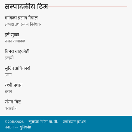
सिलाम साक्मा
सम्पादकीय टिम
मात्रिका प्रसाद नेपाल
अध्यक्ष तथा प्रबन्ध निर्देशक
किराँती खम्बुका सन्तानहरू :
हर्ष सुब्बा
स्वपहिचानविहीन राई बन्ने कि
प्रधान सम्पादक
स्वपहिचानसहित 'राउटे !'
बिनय बाह्रकोटी
इटहरी
सुदिप अधिकारी
नेपाली काँग्रेस सभापति गगन थापालाई
झापा
एकताबद्ध सिङ्गो काँग्रेस निर्माण गर्न
रश्मी प्रधान
सुनसरीका कार्यकर्ताको आग्रह
धरान
संगम विष्ट
बराहक्षेत्र
मेजर श्रवणकुमार लिम्बू स्मृति
© 2018/2026 —
न्यूजईस्ट मिडिया प्रा. ली.
— सर्वाधिकार सुरक्षित
बास्केटबलको उपाधि
नेपाली ↔ युनिकोड