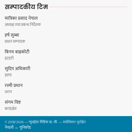
लोकनाथ लुइँटेल प्रतिष्ठानद्वारा पाँच
सम्पादकीय टिम
जनालाई विद्वत सम्मान
मात्रिका प्रसाद नेपाल
अध्यक्ष तथा प्रबन्ध निर्देशक
हर्ष सुब्बा
प्रधान सम्पादक
धरानमा खाना पकाउने ग्यासको अभाव,
बिनय बाह्रकोटी
आयल भन्छ : ग्यास पर्याप्त मात्रामा
इटहरी
आउँछ
सुदिप अधिकारी
झापा
रश्मी प्रधान
सुनाखरी,प्रभात,पाराडाइज र चिल्ड्रेन्सको
धरान
विजयी यात्रा कायम
संगम विष्ट
बराहक्षेत्र
© 2018/2026 —
न्यूजईस्ट मिडिया प्रा. ली.
— सर्वाधिकार सुरक्षित
नेपाली ↔ युनिकोड