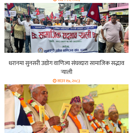
धरानमा सुनसरी उद्योग वाणिज्य संघव्दारा सामाजिक सद्भाव
र्‍याली
साउन १७, २०८३