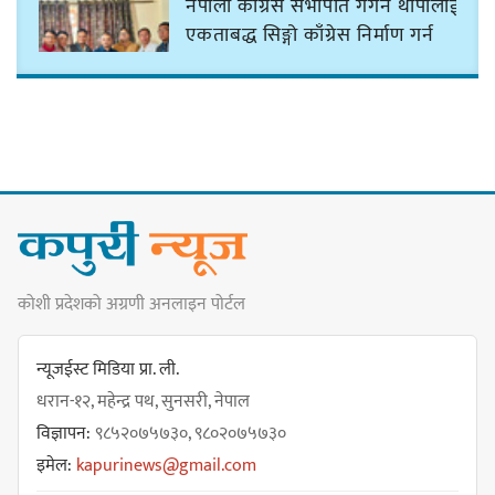
नेपाली काँग्रेस सभापति गगन थापालाई
एकताबद्ध सिङ्गो काँग्रेस निर्माण गर्न
सुनसरीका कार्यकर्ताको आग्रह
मेजर श्रवणकुमार लिम्बू स्मृति
बास्केटबलको उपाधि
प्रभातलाई,पाराडाइज उपविजेतामा
सीमित
कोशी प्रदेशको अग्रणी अनलाइन पोर्टल
हर्क साम्पाङको क्युआरटी विघटन गर्ने
निर्णय विरुद्ध ३४ सदस्यको संयुक्त
न्यूजईस्ट मिडिया प्रा. ली.
विज्ञप्ती
धरान-१२, महेन्द्र पथ, सुनसरी, नेपाल
विज्ञापन:
९८५२०७५७३०, ९८०२०७५७३०
इमेल:
kapurinews@gmail.com