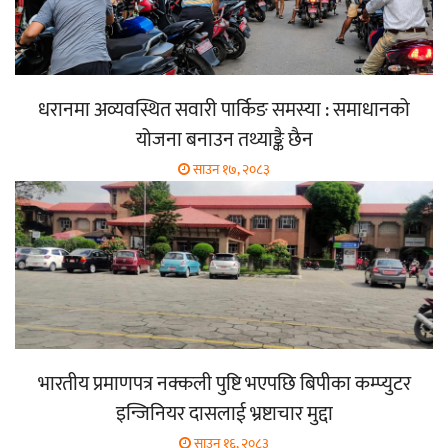
धरानमा अव्यवस्थित सवारी पार्किङ समस्या : समाधानको
योजना बनाउन तथ्याङ्कै छैन
साउन १७, २०८३
भारतीय प्रमाणपत्र नक्कली पुष्टि भएपछि बिपीका कम्प्युटर
इन्जिनियर दासलाई भ्रष्टाचार मुद्दा
साउन १६, २०८३