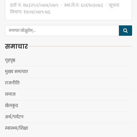
डिपो बास्केटबलको फाइनलमा प्रभात र
दर्ता नं: १७३२५२/०७४/०७५ · स्था.ले.नं: ६०६९०३०७३ · सूचना
पाराडाइज भिड्ने
विभाग: १४०४/०७५-७६
समाचार
हिमालयन मेघा,हिमशिखर, पाराडाइज र
प्रभात सेमिफाइनलमा
गृहपृष्ठ
मुख्य समाचार
राजनीति
धरानमा सुनसरी उद्योग वाणिज्य
समाज
संघव्दारा सामाजिक सद्भाव र्‍याली
खेलकुद
अर्थ/पर्यटन
स्वास्थ्य/शिक्षा