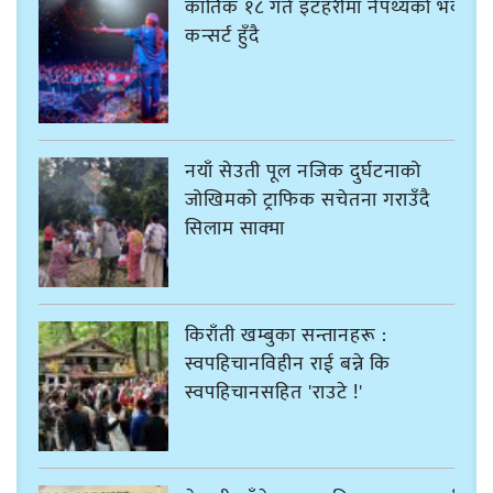
कार्तिक १८ गते इटहरीमा नेपथ्यको भव्य
कन्सर्ट हुँदै
नयाँ सेउती पूल नजिक दुर्घटनाको
जोखिमको ट्राफिक सचेतना गराउँदै
सिलाम साक्मा
किराँती खम्बुका सन्तानहरू :
स्वपहिचानविहीन राई बन्ने कि
स्वपहिचानसहित 'राउटे !'