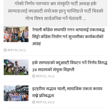
गरेको निर्णय नसच्याए श्रम संस्कृति पार्टी अध्यक्ष हर्क
साम्पाङलाई क्यआरटी संयोजक ज्ञानु चाम्लिङले पार्टी भित्रको
गोप्य विषय सार्वजनिक गर्ने चेतावनी ...
नेपाली काँग्रेस सभापति गगन थापालाई एकताबद्ध
सिङ्गो काँग्रेस निर्माण गर्न सुनसरीका कार्यकर्ताको
आग्रह
साउन १९, २०८३
हर्क साम्पाङको क्युआरटी विघटन गर्ने निर्णय विरुद्ध
३४ सदस्यको संयुक्त विज्ञप्ती
साउन १८, २०८३
इटहरीमा सद्भाव र्‍याली, सामाजिक एकता कायम
राख्ने प्रतिबद्धता
साउन १३, २०८३