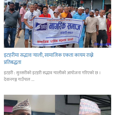
इटहरीमा सद्भाव र्‍याली, सामाजिक एकता कायम राख्ने
प्रतिबद्धता
इटहरी : सुनसरीको इटहरी सद्भाव र्‍यालीको आयोजना गरिएको छ ।
देवानगञ्ज गाउँपाल ...