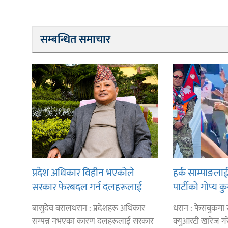
सम्बन्धित समाचार
प्रदेश अधिकार विहीन भएकोले
हर्क साम्पाङला
सरकार फेरबदल गर्न दलहरूलाई
पार्टीको गोप्य क
अस्थिरताको खेल सजिलो : पूर्व प्रदेश
ज्ञानु चाम्लिङक
बासुदेव बरालधरान : प्रदेशहरू अधिकार
धरान : फेसबुकमा स
प्रमुख तुम्बाहाङ
सम्पन्न नभएका कारण दलहरूलाई सरकार
क्युआरटी खारेज गर