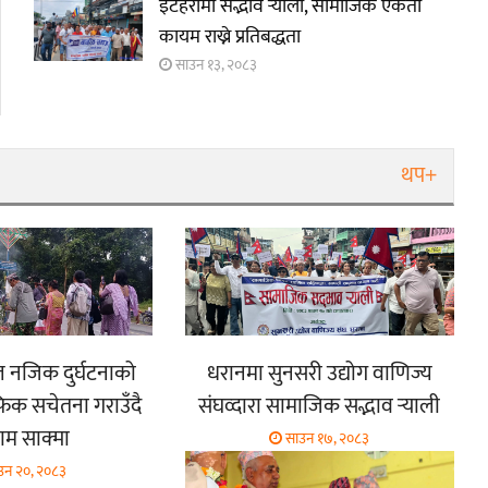
इटहरीमा सद्भाव र्‍याली, सामाजिक एकता
कायम राख्ने प्रतिबद्धता
साउन १३, २०८३
थप+
ूल नजिक दुर्घटनाको
धरानमा सुनसरी उद्योग वाणिज्य
फिक सचेतना गराउँदै
संघव्दारा सामाजिक सद्भाव र्‍याली
म साक्मा
साउन १७, २०८३
उन २०, २०८३