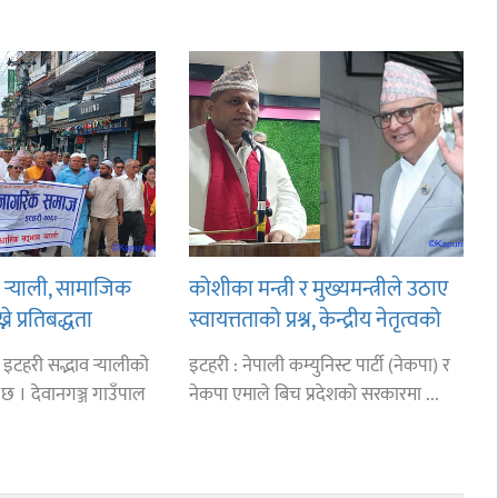
 र्‍याली, सामाजिक
कोशीका मन्त्री र मुख्यमन्त्रीले उठाए
े प्रतिबद्धता
स्वायत्तताको प्रश्न, केन्द्रीय नेतृत्वको
कारण प्रदेशमा समस्या
इटहरी सद्भाव र्‍यालीको
इटहरी : नेपाली कम्युनिस्ट पार्टी (नेकपा) र
 । देवानगञ्ज गाउँपाल
नेकपा एमाले बिच प्रदेशको सरकारमा ...