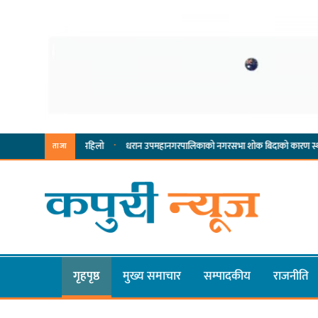
·
·
सम्पादनमा पहिलो
धरान उपमहानगरपालिकाको नगरसभा शोक बिदाको कारण स्थगित
चुल्
ताजा
गृहपृष्ठ
मुख्य समाचार
सम्पादकीय
राजनीति