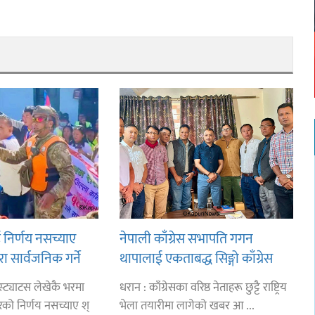
ई निर्णय नसच्याए
नेपाली काँग्रेस सभापति गगन
ुरा सार्वजनिक गर्ने
थापालाई एकताबद्ध सिङ्गो काँग्रेस
ो चेतावनी
निर्माण गर्न सुनसरीका कार्यकर्ताको
्ट्याटस लेखेकै भरमा
धरान : काँग्रेसका वरिष्ठ नेताहरू छुट्टै राष्ट्रिय
आग्रह
ेको निर्णय नसच्याए श्
भेला तयारीमा लागेको खबर आ ...