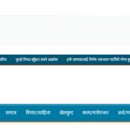
·
हो निभ्दा ब्युँझन सक्ने आक्रोश
हर्क साम्पाङलाई निर्णय नसच्याए पार्टीको गोप्य कुरा सार्वजनिक गर्न
समाज
विचार/साहित्य
खेलकुद
कला/मनाेरन्जन
अर्थ/पर