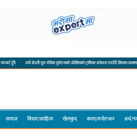
·
नयाँ सेउती पूल नजिक दुर्घटनाको जोखिमको ट्राफिक सचेतना गराउँदै सिलाम साक्मा
किराँती 
समाज
विचार/साहित्य
खेलकुद
कला/मनाेरन्जन
अर्थ/पर