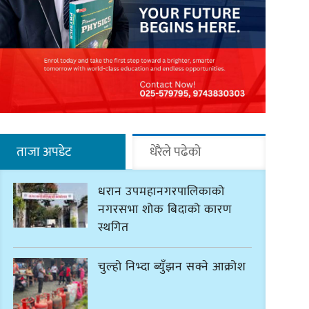
ताजा अपडेट
धेरैले पढेको
धरान उपमहानगरपालिकाको
नगरसभा शोक बिदाको कारण
स्थगित
चुल्हो निभ्दा ब्युँझन सक्ने आक्रोश