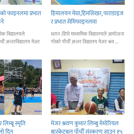
लको फाइनलमा प्रभात
हिमालयन मेघा,हिमशिखर, पाराडाइज
ने
र प्रभात सेमिफाइनलमा
मिक विद्यालयले
धरान :डिपो माध्यमिक विद्यालयले आयोजना
चौं अन्तरविद्यालय मेजर
गरेको पाँचौँ अन्तर विद्यालय मेजर श्रव ...
लिम्बू स्मृति
मेजर श्रवण कुमार लिम्बु मेमोरियल
लो दिन
बास्केटबल पाँचौँ संस्करण साउन १५