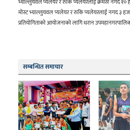
भ्याल्लुयवल प्येलयर र रुकि प्यलेयरलाई क्रमसः नगद १० ह
मोस्ट भ्याल्लुयवल प्यलेयर र रुकि प्यलेयरलाई नगद ३ ह
प्रतियोगिताको आयोजनाको लागि धरान उपमहानगरपालि
सम्बन्धित समाचार