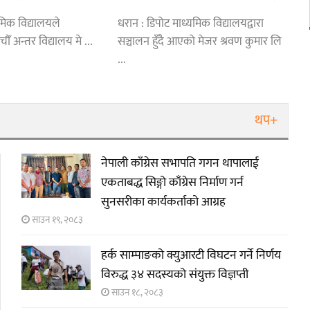
िखर,डिपो र डीपीएस
देखि
मिक विद्यालयले
धरान : डिपोट माध्यमिक विद्यालयद्वारा
ँ अन्तर विद्यालय मे ...
सञ्चालन हुँदै आएको मेजर श्रवण कुमार लि
...
थप+
नेपाली काँग्रेस सभापति गगन थापालाई
एकताबद्ध सिङ्गो काँग्रेस निर्माण गर्न
सुनसरीका कार्यकर्ताको आग्रह
साउन १९, २०८३
हर्क साम्पाङको क्युआरटी विघटन गर्ने निर्णय
विरुद्ध ३४ सदस्यको संयुक्त विज्ञप्ती
साउन १८, २०८३