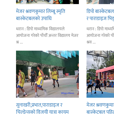
मेजर श्रवणकुमार लिम्बू स्मृति
डिपो बास्केटब
बास्केटबलको उपाधि
र पाराडाइज भिड्
प्रभातलाई,पाराडाइज उपविजेतामा
धरान : डिपो माध्यमिक विद्यालयले
धरान : डिपो माध्य
सीमित
आयोजना गरेको पाँचौँ अन्तर विद्यालय मेजर
आयोजना गरेको पाँ
श्र ...
श्रव ...
सुनाखरी,प्रभात,पाराडाइज र
मेजर श्रवणकुमार 
चिल्ड्रेन्सको विजयी यात्रा कायम
बास्केटबल पहि