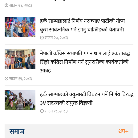
साउन २१, २०८३
हर्क साम्पाङलाई निर्णय नसच्याए पार्टीको गोप्य
कुरा सार्वजनिक गर्ने ज्ञानु चाम्लिङको चेतावनी
साउन २०, २०८३
नेपाली काँग्रेस सभापति गगन थापालाई एकताबद्ध
सिङ्गो काँग्रेस निर्माण गर्न सुनसरीका कार्यकर्ताको
आग्रह
साउन १९, २०८३
हर्क साम्पाङको क्युआरटी विघटन गर्ने निर्णय विरुद्ध
३४ सदस्यको संयुक्त विज्ञप्ती
साउन १८, २०८३
समाज
थप+