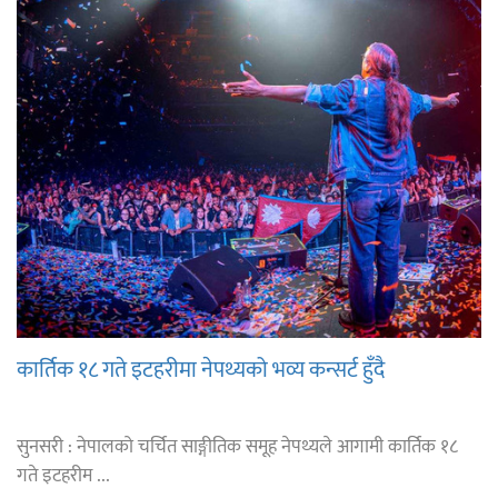
कार्तिक १८ गते इटहरीमा नेपथ्यको भव्य कन्सर्ट हुँदै
सुनसरी : नेपालको चर्चित साङ्गीतिक समूह नेपथ्यले आगामी कार्तिक १८
गते इटहरीम ...