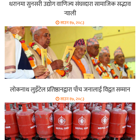
धरानमा सुनसरी उद्योग वाणिज्य संघव्दारा सामाजिक सद्भाव
र्‍याली
साउन १७, २०८३
लोकनाथ लुइँटेल प्रतिष्ठानद्वारा पाँच जनालाई विद्वत सम्मान
साउन १७, २०८३