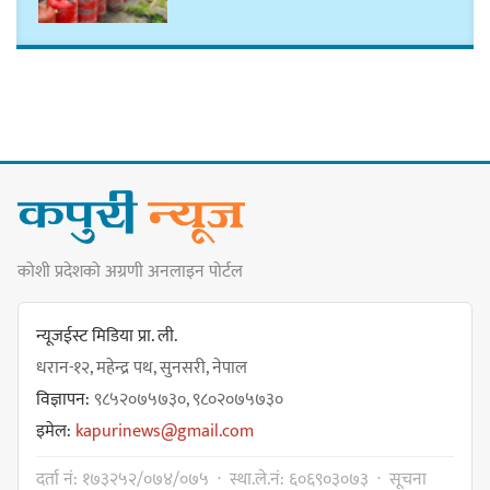
हर्क साम्पाङलाई निर्णय नसच्याए
पार्टीको गोप्य कुरा सार्वजनिक गर्ने ज्ञानु
चाम्लिङको चेतावनी
कार्तिक १८ गते इटहरीमा नेपथ्यको भव्य
कोशी प्रदेशको अग्रणी अनलाइन पोर्टल
कन्सर्ट हुँदै
न्यूजईस्ट मिडिया प्रा. ली.
धरान-१२, महेन्द्र पथ, सुनसरी, नेपाल
विज्ञापन:
९८५२०७५७३०, ९८०२०७५७३०
नयाँ सेउती पूल नजिक दुर्घटनाको
इमेल:
kapurinews@gmail.com
जोखिमको ट्राफिक सचेतना गराउँदै
सिलाम साक्मा
दर्ता नं: १७३२५२/०७४/०७५ · स्था.ले.नं: ६०६९०३०७३ · सूचना