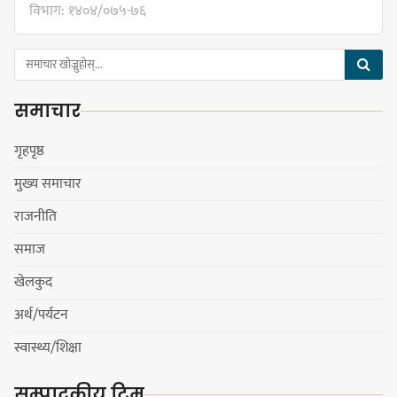
विभाग: १४०४/०७५-७६
किराँती खम्बुका सन्तानहरू :
स्वपहिचानविहीन राई बन्ने कि
समाचार
स्वपहिचानसहित 'राउटे !'
गृहपृष्ठ
मुख्य समाचार
नेपाली काँग्रेस सभापति गगन थापालाई
राजनीति
एकताबद्ध सिङ्गो काँग्रेस निर्माण गर्न
सुनसरीका कार्यकर्ताको आग्रह
समाज
खेलकुद
अर्थ/पर्यटन
मेजर श्रवणकुमार लिम्बू स्मृति
स्वास्थ्य/शिक्षा
बास्केटबलको उपाधि
प्रभातलाई,पाराडाइज उपविजेतामा
सम्पादकीय टिम