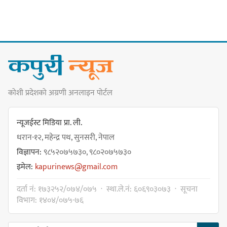
गोर्खा-लिम्बुवान १८३१ ऐतिहासिक
सन्धिका लागि विशेष समिति गठन गर्न
प्रधानमन्त्रीसँग आग्रह : कुमार लिङ्देन
कोशी प्रदेशको अग्रणी अनलाइन पोर्टल
कार्यवाहक प्रमुख बेघालाई अश्लील शब्द
प्रयोग गरेपछि उत्पन्न विवादका कारण
न्यूजईस्ट मिडिया प्रा. ली.
नगरसभा रोकियो
धरान-१२, महेन्द्र पथ, सुनसरी, नेपाल
विज्ञापन:
९८५२०७५७३०, ९८०२०७५७३०
इमेल:
kapurinews@gmail.com
प्रदेश अधिकार विहीन भएकोले सरकार
दर्ता नं: १७३२५२/०७४/०७५ · स्था.ले.नं: ६०६९०३०७३ · सूचना
फेरबदल गर्न दलहरूलाई अस्थिरताको
विभाग: १४०४/०७५-७६
खेल सजिलो : पूर्व प्रदेश प्रमुख तुम्बाहाङ