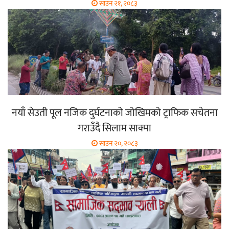
साउन २१, २०८३
नयाँ सेउती पूल नजिक दुर्घटनाको जोखिमको ट्राफिक सचेतना
गराउँदै सिलाम साक्मा
साउन २०, २०८३