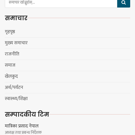
समाचार
सङ्खुवासभामा सिलिचोङ स्वास्थ्य
कार्यसम्पादनमा पहिलो
गृहपृष्ठ
मुख्य समाचार
राजनीति
धरान उपमहानगरपालिकाको नगरसभा
समाज
शोक बिदाको कारण स्थगित
खेलकुद
अर्थ/पर्यटन
चुल्हो निभ्दा ब्युँझन सक्ने आक्रोश
स्वास्थ्य/शिक्षा
सम्पादकीय टिम
मात्रिका प्रसाद नेपाल
अध्यक्ष तथा प्रबन्ध निर्देशक