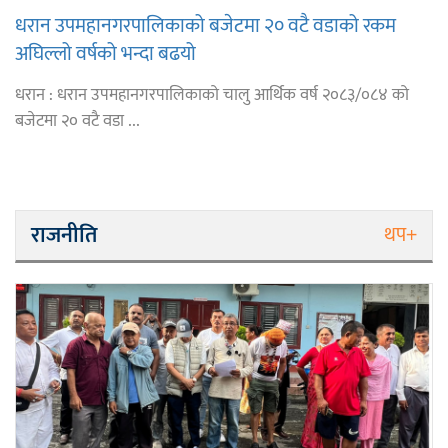
धरान उपमहानगरपालिकाको बजेटमा २० वटै वडाको रकम
अघिल्लो वर्षको भन्दा बढयो
धरान : धरान उपमहानगरपालिकाको चालु आर्थिक वर्ष २०८३/०८४ को
बजेटमा २० वटै वडा ...
राजनीति
थप+