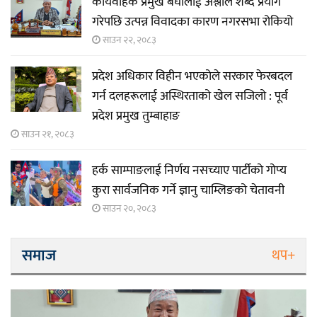
कार्यवाहक प्रमुख बेघालाई अश्लील शब्द प्रयोग
गरेपछि उत्पन्न विवादका कारण नगरसभा रोकियो
साउन २२, २०८३
प्रदेश अधिकार विहीन भएकोले सरकार फेरबदल
गर्न दलहरूलाई अस्थिरताको खेल सजिलो : पूर्व
प्रदेश प्रमुख तुम्बाहाङ
साउन २१, २०८३
हर्क साम्पाङलाई निर्णय नसच्याए पार्टीको गोप्य
कुरा सार्वजनिक गर्ने ज्ञानु चाम्लिङको चेतावनी
साउन २०, २०८३
समाज
थप+