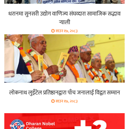
धरानमा सुनसरी उद्योग वाणिज्य संघव्दारा सामाजिक सद्भाव
र्‍याली
साउन १७, २०८३
लोकनाथ लुइँटेल प्रतिष्ठानद्वारा पाँच जनालाई विद्वत सम्मान
साउन १७, २०८३