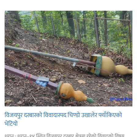
विजयपुर दरबारको विवादास्पद चिण्डो उखालेर फ्याँकिएको
भेटियो
धरान : धरान–१४ स्थित विजयपुर दरबार क्षेत्रमा रहेको विवादको विषय