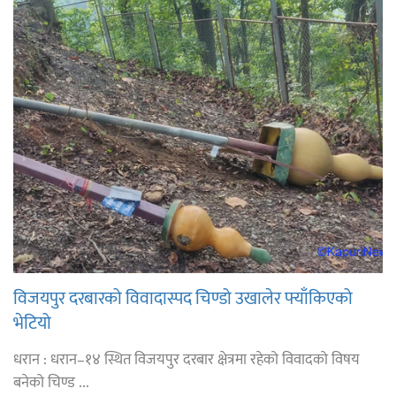
विजयपुर दरबारको विवादास्पद चिण्डो उखालेर फ्याँकिएको
भेटियो
धरान : धरान–१४ स्थित विजयपुर दरबार क्षेत्रमा रहेको विवादको विषय
बनेको चिण्ड ...