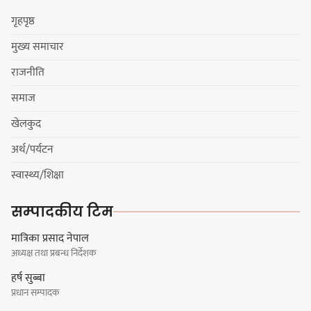
गृहपृष्ठ
मुख्य समाचार
कार्तिक १८ गते इटहरीमा नेपथ्यको भव्य
राजनीति
कन्सर्ट हुँदै
समाज
खेलकुद
अर्थ/पर्यटन
नयाँ सेउती पूल नजिक दुर्घटनाको
स्वास्थ्य/शिक्षा
जोखिमको ट्राफिक सचेतना गराउँदै
सिलाम साक्मा
सम्पादकीय टिम
मात्रिका प्रसाद नेपाल
अध्यक्ष तथा प्रबन्ध निर्देशक
किराँती खम्बुका सन्तानहरू :
हर्ष सुब्बा
स्वपहिचानविहीन राई बन्ने कि
प्रधान सम्पादक
स्वपहिचानसहित 'राउटे !'