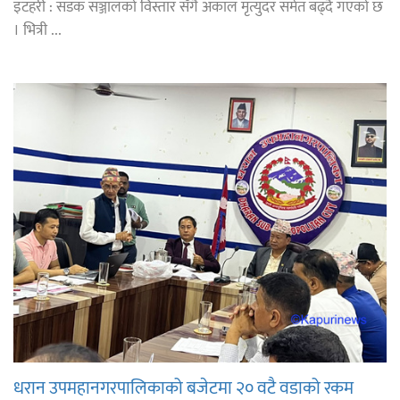
इटहरी : सडक सञ्जालको विस्तार सँगै अकाल मृत्युदर समेत बढ्दै गएको छ
। भित्री ...
धरान उपमहानगरपालिकाको बजेटमा २० वटै वडाको रकम