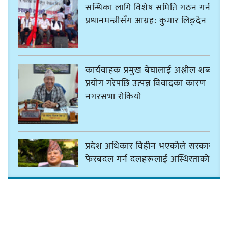
सन्धिका लागि विशेष समिति गठन गर्न
प्रधानमन्त्रीसँग आग्रह: कुमार लिङ्देन
कार्यवाहक प्रमुख बेघालाई अश्लील शब्द
प्रयोग गरेपछि उत्पन्न विवादका कारण
नगरसभा रोकियो
प्रदेश अधिकार विहीन भएकोले सरकार
फेरबदल गर्न दलहरूलाई अस्थिरताको
खेल सजिलो : पूर्व प्रदेश प्रमुख तुम्बाहाङ
सङ्खुवासभामा सिलिचोङ स्वास्थ्य