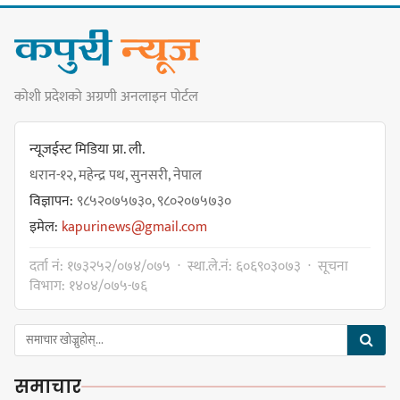
कार्यसम्पादनमा पहिलो
कोशी प्रदेशको अग्रणी अनलाइन पोर्टल
धरान उपमहानगरपालिकाको नगरसभा
शोक बिदाको कारण स्थगित
न्यूजईस्ट मिडिया प्रा. ली.
धरान-१२, महेन्द्र पथ, सुनसरी, नेपाल
विज्ञापन:
९८५२०७५७३०, ९८०२०७५७३०
चुल्हो निभ्दा ब्युँझन सक्ने आक्रोश
इमेल:
kapurinews@gmail.com
दर्ता नं: १७३२५२/०७४/०७५ · स्था.ले.नं: ६०६९०३०७३ · सूचना
विभाग: १४०४/०७५-७६
हर्क साम्पाङलाई निर्णय नसच्याए
पार्टीको गोप्य कुरा सार्वजनिक गर्ने ज्ञानु
समाचार
चाम्लिङको चेतावनी