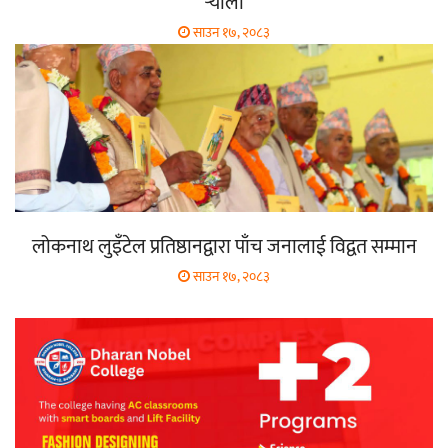
र्‍याली
साउन १७, २०८३
लोकनाथ लुइँटेल प्रतिष्ठानद्वारा पाँच जनालाई विद्वत सम्मान
साउन १७, २०८३