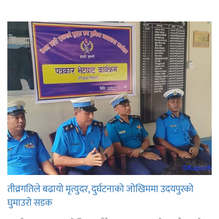
तीव्रगतिले बढायो मृत्युदर, दुर्घटनाको जोखिममा उदयपुरको
घुमाउरो सडक