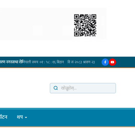
·
कियो
प्रदेश अधिकार विहीन भएकोले सरकार फेरबदल गर्न दलहरूलाई अस्थिरताको खेल सजिलो : पूर्व
्यटन
थप