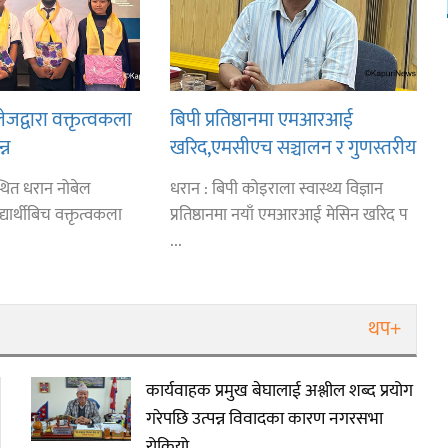
जद्वारा वक्तृत्वकला
बिपी प्रतिष्ठानमा एमआरआई
्न
खरिद,एमसीएच सञ्चालन र गुणस्तरीय
सेवाका लागि रेफरल युनिट : निर्देशक
्थित धरान नोबेल
धरान : बिपी कोइराला स्वास्थ्य विज्ञान
डा.लिम्बु
यार्थीबिच वक्तृत्वकला
प्रतिष्ठानमा नयाँ एमआरआई मेसिन खरिद प
...
थप+
कार्यवाहक प्रमुख बेघालाई अश्लील शब्द प्रयोग
गरेपछि उत्पन्न विवादका कारण नगरसभा
रोकियो