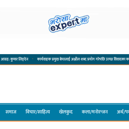
·
्देन
कार्यवाहक प्रमुख बेघालाई अश्लील शब्द प्रयोग गरेपछि उत्पन्न विवादका कारण नगरसभा रो
समाज
विचार/साहित्य
खेलकुद
कला/मनाेरन्जन
अर्थ/पर