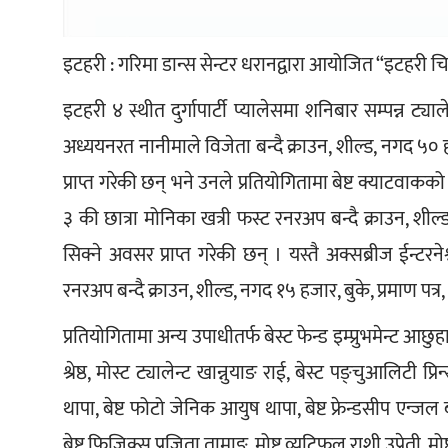
इटहरी : गरिमा डान्स सेन्टर धरानद्वारा आयोजित “इटहरी चिल
इटहरी ४ स्थीत दुर्गापार्टी प्यालेसमा शनिबार सम्पन्न ट्याले
अध्ययनरत नानीमाले विजेता बन्दै क्राउन, शील्ड, नगद ५० हजा
प्राप्त गरेकी छन् भने उनले प्रतियोगितामा बेष्ट क्याटवाक
३ की छात्रा मोनिका खत्री फस्ट रनरअप बन्दै क्राउन, शील्ड
सिक्ने अवसर प्राप्त गरेकी छन् । यस्तै अक्सब्रीज ईन्टरनेश्
रनरअप बन्दै क्राउन, शील्ड, नगद १५ हजार, बुके, प्रमाण पत्र,
प्रतियोगितामा अन्य उपाधीतर्फ बेस्ट फेन्ड इम्प्रुभमेन्ट आछ
श्रेष्ठ, मोस्ट ट्यालेन्ट खान्नुयाङ राई, बेस्ट पङ्चुआलिटी प
थापा, बेष्ट फोटो जेनिक आयुष थापा, बेष्ट फ्रेन्डसीप एन्जल ब
बेष्ट फिजिक्स प्रजिता तामाङ, मोष्ट व्युटिफुल राशी उप्रेती, मोष