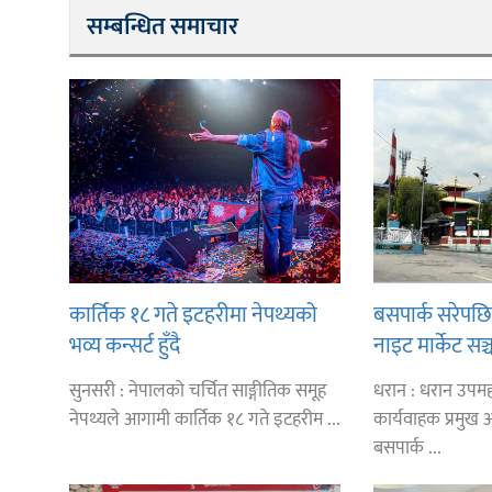
सम्बन्धित समाचार
कार्तिक १८ गते इटहरीमा नेपथ्यको
बसपार्क सरेपछ
भव्य कन्सर्ट हुँदै
नाइट मार्केट सञ्
तत्काल १ करोड
सुनसरी : नेपालको चर्चित साङ्गीतिक समूह
धरान : धरान उप
नेपथ्यले आगामी कार्तिक १८ गते इटहरीम ...
कार्यवाहक प्रमुख अइ
बसपार्क ...