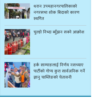
धरान उपमहानगरपालिकाको
नगरसभा शोक बिदाको कारण
स्थगित
चुल्हो निभ्दा ब्युँझन सक्ने आक्रोश
हर्क साम्पाङलाई निर्णय नसच्याए
पार्टीको गोप्य कुरा सार्वजनिक गर्ने
ज्ञानु चाम्लिङको चेतावनी
कार्तिक १८ गते इटहरीमा नेपथ्यको
भव्य कन्सर्ट हुँदै