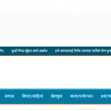
·
ो निभ्दा ब्युँझन सक्ने आक्रोश
हर्क साम्पाङलाई निर्णय नसच्याए पार्टीको गोप्य कुरा सार्वजनिक गर्ने
समाज
विचार/साहित्य
खेलकुद
कला/मनाेरन्जन
अर्थ/पर