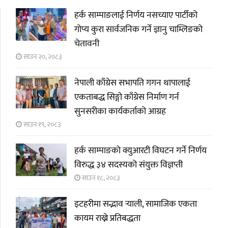
हर्क साम्पाङलाई निर्णय नसच्याए पार्टीको
गोप्य कुरा सार्वजनिक गर्ने ज्ञानु चाम्लिङको
चेतावनी
साउन २०, २०८३
नेपाली काँग्रेस सभापति गगन थापालाई
एकताबद्ध सिङ्गो काँग्रेस निर्माण गर्न
सुनसरीका कार्यकर्ताको आग्रह
साउन १९, २०८३
हर्क साम्पाङको क्युआरटी विघटन गर्ने निर्णय
विरुद्ध ३४ सदस्यको संयुक्त विज्ञप्ती
साउन १८, २०८३
इटहरीमा सद्भाव र्‍याली, सामाजिक एकता
कायम राख्ने प्रतिबद्धता