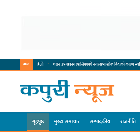
·
·
म्पादनमा पहिलो
धरान उपमहानगरपालिकाको नगरसभा शोक बिदाको कारण स्थगित
चुल्ह
ताजा
गृहपृष्ठ
मुख्य समाचार
सम्पादकीय
राजनीति