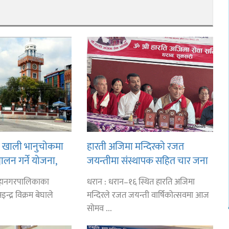
ि खाली भानुचोकमा
हारती अजिमा मन्दिरको रजत
चालन गर्ने योजना,
जयन्तीमा संस्थापक सहित चार जना
 बजेट लगानी गरिने
सम्मानित
महानगरपालिकाका
धरान : धरान–१६ स्थित हारति अजिमा
न्द्र विक्रम बेघाले
मन्दिरले रजत जयन्ती वार्षिकोत्सवमा आज
सोमव ...