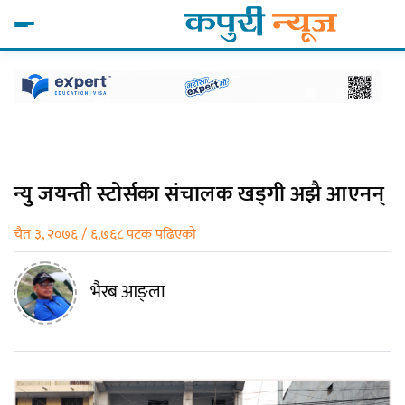
न्यु जयन्ती स्टोर्सका संचालक खड्गी अझै आएनन्
चैत ३, २०७६ / ६,७६८ पटक पढिएको
भैरब आङ्ला