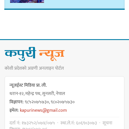
नयाँ सेउती पूल नजिक दुर्घटनाको
जोखिमको ट्राफिक सचेतना गराउँदै
सिलाम साक्मा
किराँती खम्बुका सन्तानहरू :
कोशी प्रदेशको अग्रणी अनलाइन पोर्टल
स्वपहिचानविहीन राई बन्ने कि
स्वपहिचानसहित 'राउटे !'
न्यूजईस्ट मिडिया प्रा. ली.
धरान-१२, महेन्द्र पथ, सुनसरी, नेपाल
विज्ञापन:
९८५२०७५७३०, ९८०२०७५७३०
नेपाली काँग्रेस सभापति गगन थापालाई
इमेल:
kapurinews@gmail.com
एकताबद्ध सिङ्गो काँग्रेस निर्माण गर्न
सुनसरीका कार्यकर्ताको आग्रह
दर्ता नं: १७३२५२/०७४/०७५ · स्था.ले.नं: ६०६९०३०७३ · सूचना