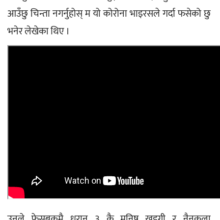
आउँछु चिन्ता नगर्नुहोस् म यो कोरोना भाइरसले गर्दा फसेको छु 
भनेर लेखेका थिए ।
उनले फेसबुकमै धरान ३ कै मनिष खड्गी र नैनकला 