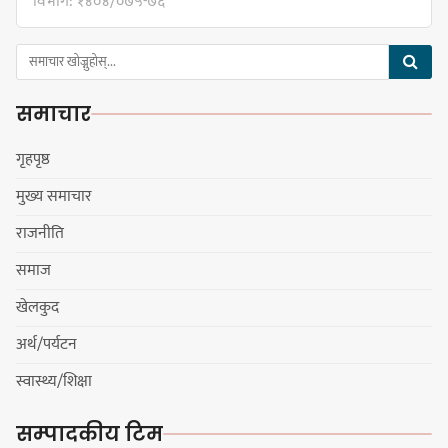
विभाग: १४०४/०७५-७६
मेजर श्रवणकुमार लिम्बू स्मृति
बास्केटबलको उपाधि
समाचार
प्रभातलाई,पाराडाइज उपविजेतामा
सीमित
गृहपृष्ठ
मुख्य समाचार
हर्क साम्पाङको क्युआरटी विघटन गर्ने
राजनीति
निर्णय विरुद्ध ३४ सदस्यको संयुक्त
विज्ञप्ती
समाज
खेलकुद
अर्थ/पर्यटन
डिपो बास्केटबलको फाइनलमा प्रभात र
स्वास्थ्य/शिक्षा
पाराडाइज भिड्ने
सम्पादकीय टिम