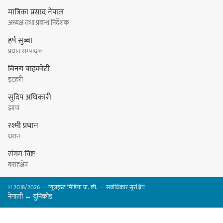
मात्रिका प्रसाद नेपाल
अध्यक्ष तथा प्रबन्ध निर्देशक
हिमालयन मेघा,हिमशिखर, पाराडाइज र
हर्ष सुब्बा
प्रभात सेमिफाइनलमा
प्रधान सम्पादक
बिनय बाह्रकोटी
इटहरी
सुदिप अधिकारी
धरानमा सुनसरी उद्योग वाणिज्य
झापा
संघव्दारा सामाजिक सद्भाव र्‍याली
रश्मी प्रधान
धरान
संगम विष्ट
बराहक्षेत्र
लोकनाथ लुइँटेल प्रतिष्ठानद्वारा पाँच
© 2018/2026 —
न्यूजईस्ट मिडिया प्रा. ली.
— सर्वाधिकार सुरक्षित
जनालाई विद्वत सम्मान
नेपाली ↔ युनिकोड