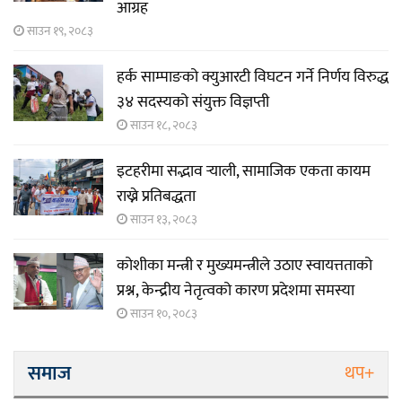
आग्रह
साउन १९, २०८३
हर्क साम्पाङको क्युआरटी विघटन गर्ने निर्णय विरुद्ध
३४ सदस्यको संयुक्त विज्ञप्ती
साउन १८, २०८३
इटहरीमा सद्भाव र्‍याली, सामाजिक एकता कायम
राख्ने प्रतिबद्धता
साउन १३, २०८३
कोशीका मन्त्री र मुख्यमन्त्रीले उठाए स्वायत्तताको
प्रश्न, केन्द्रीय नेतृत्वको कारण प्रदेशमा समस्या
साउन १०, २०८३
समाज
थप+