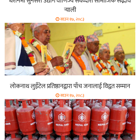
धरानमा सुनसरी उद्योग वाणिज्य संघव्दारा सामाजिक सद्भाव
र्‍याली
साउन १७, २०८३
लोकनाथ लुइँटेल प्रतिष्ठानद्वारा पाँच जनालाई विद्वत सम्मान
साउन १७, २०८३