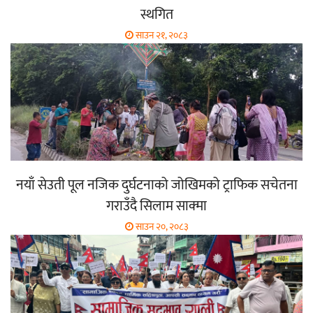
स्थगित
साउन २१, २०८३
नयाँ सेउती पूल नजिक दुर्घटनाको जोखिमको ट्राफिक सचेतना
गराउँदै सिलाम साक्मा
साउन २०, २०८३