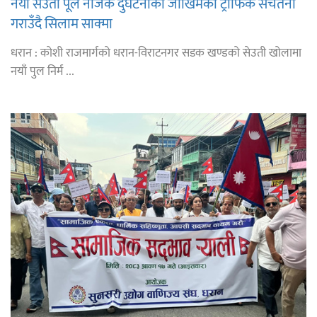
नयाँ सेउती पूल नजिक दुर्घटनाको जोखिमको ट्राफिक सचेतना
गराउँदै सिलाम साक्मा
धरान : कोशी राजमार्गको धरान-विराटनगर सडक खण्डको सेउती खोलामा
नयाँ पुल निर्म ...