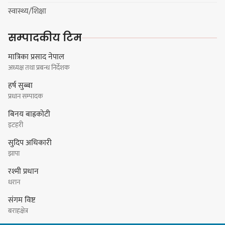
हर्क साम्पाङको क्युआरटी विघटन गर्ने
स्वास्थ्य/शिक्षा
निर्णय विरुद्ध ३४ सदस्यको संयुक्त
विज्ञप्ती
सम्पादकीय टिम
मात्रिका प्रसाद नेपाल
अध्यक्ष तथा प्रबन्ध निर्देशक
डिपो बास्केटबलको फाइनलमा प्रभात र
हर्ष सुब्बा
पाराडाइज भिड्ने
प्रधान सम्पादक
बिनय बाह्रकोटी
इटहरी
सुदिप अधिकारी
हिमालयन मेघा,हिमशिखर, पाराडाइज र
झापा
प्रभात सेमिफाइनलमा
रश्मी प्रधान
धरान
संगम विष्ट
बराहक्षेत्र