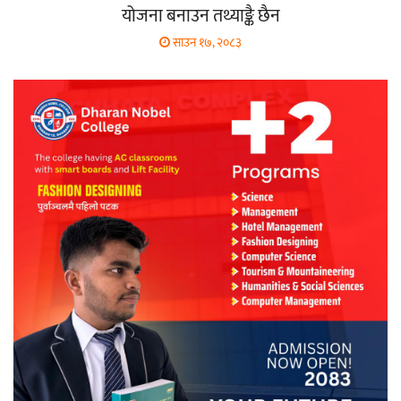
योजना बनाउन तथ्याङ्कै छैन
साउन १७, २०८३