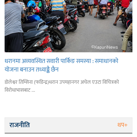
धरानमा अव्यवस्थित सवारी पार्किङ समस्या : समाधानको
योजना बनाउन तथ्याङ्कै छैन
डोलेश्वर तिम्सिना (फडिन्द्र)धरान उपमहानगर अचेल एउटा विचित्रको
विरोधाभासबाट ...
राजनीति
थप+