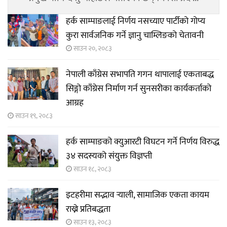
हर्क साम्पाङलाई निर्णय नसच्याए पार्टीको गोप्य
कुरा सार्वजनिक गर्ने ज्ञानु चाम्लिङको चेतावनी
साउन २०, २०८३
नेपाली काँग्रेस सभापति गगन थापालाई एकताबद्ध
सिङ्गो काँग्रेस निर्माण गर्न सुनसरीका कार्यकर्ताको
आग्रह
साउन १९, २०८३
हर्क साम्पाङको क्युआरटी विघटन गर्ने निर्णय विरुद्ध
३४ सदस्यको संयुक्त विज्ञप्ती
साउन १८, २०८३
इटहरीमा सद्भाव र्‍याली, सामाजिक एकता कायम
राख्ने प्रतिबद्धता
साउन १३, २०८३