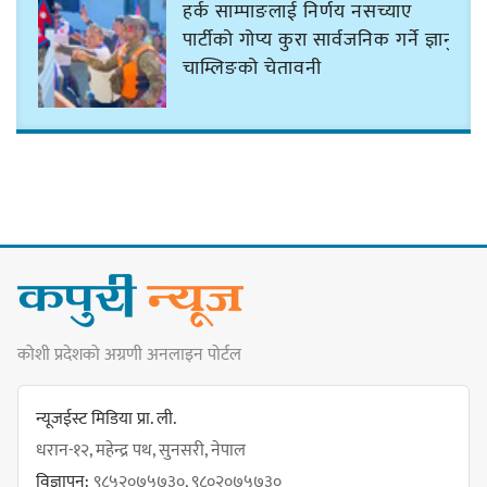
हर्क साम्पाङलाई निर्णय नसच्याए
पार्टीको गोप्य कुरा सार्वजनिक गर्ने ज्ञानु
चाम्लिङको चेतावनी
कार्तिक १८ गते इटहरीमा नेपथ्यको भव्य
कन्सर्ट हुँदै
नयाँ सेउती पूल नजिक दुर्घटनाको
कोशी प्रदेशको अग्रणी अनलाइन पोर्टल
जोखिमको ट्राफिक सचेतना गराउँदै
सिलाम साक्मा
न्यूजईस्ट मिडिया प्रा. ली.
धरान-१२, महेन्द्र पथ, सुनसरी, नेपाल
विज्ञापन:
९८५२०७५७३०, ९८०२०७५७३०