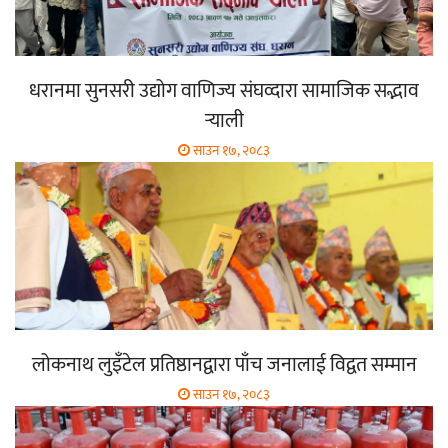
धरानमा सुनसरी उद्योग वाणिज्य संघव्दारा सामाजिक सद्भाव
र्‍याली
साउन १७, २०८३
लोकनाथ लुइँटेल प्रतिष्ठानद्वारा पाँच जनालाई विद्वत सम्मान
साउन १७, २०८३