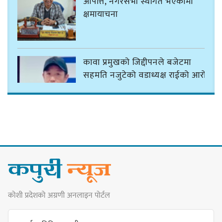
आपत्ति, नगरसभा स्थगित भएकोमा
क्षमायाचना
कावा प्रमुखको जिद्दीपनले बजेटमा
सहमति नजुटेको वडाध्यक्ष राईको आरोप
गोर्खा-लिम्बुवान १८३१ ऐतिहासिक
सन्धिका लागि विशेष समिति गठन गर्न
प्रधानमन्त्रीसँग आग्रह : कुमार लिङ्देन
कोशी प्रदेशको अग्रणी अनलाइन पोर्टल
कार्यवाहक प्रमुख बेघालाई अश्लील शब्द