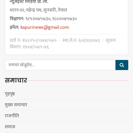
प्रयोग गरेपछि उत्पन्न विवादका कारण
न्यूजईस्ट मिडिया प्रा. ली.
नगरसभा रोकियो
धरान-१२, महेन्द्र पथ, सुनसरी, नेपाल
विज्ञापन:
९८५२०७५७३०, ९८०२०७५७३०
इमेल:
kapurinews@gmail.com
प्रदेश अधिकार विहीन भएकोले सरकार
दर्ता नं: १७३२५२/०७४/०७५ · स्था.ले.नं: ६०६९०३०७३ · सूचना
फेरबदल गर्न दलहरूलाई अस्थिरताको
विभाग: १४०४/०७५-७६
खेल सजिलो : पूर्व प्रदेश प्रमुख तुम्बाहाङ
समाचार
सङ्खुवासभामा सिलिचोङ स्वास्थ्य
कार्यसम्पादनमा पहिलो
गृहपृष्ठ
मुख्य समाचार
राजनीति
धरान उपमहानगरपालिकाको नगरसभा
समाज