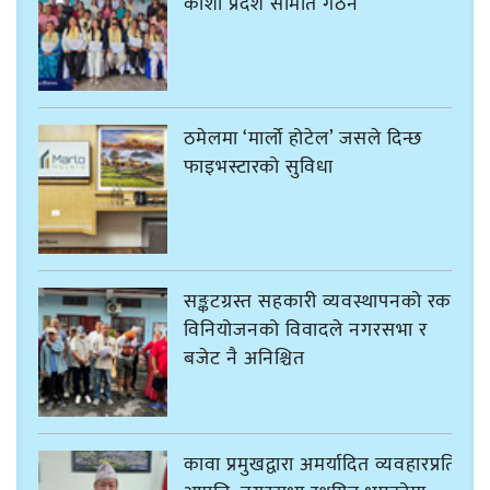
कोशी प्रदेश समिति गठन
ठमेलमा ‘मार्लो होटेल’ जसले दिन्छ
फाइभस्टारको सुविधा
सङ्कटग्रस्त सहकारी व्यवस्थापनको रकम
विनियोजनको विवादले नगरसभा र
बजेट नै अनिश्चित
कावा प्रमुखद्वारा अमर्यादित व्यवहारप्रति