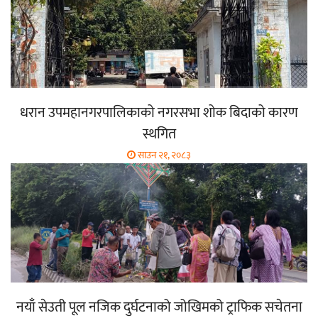
धरान उपमहानगरपालिकाको नगरसभा शोक बिदाको कारण
स्थगित
साउन २१, २०८३
नयाँ सेउती पूल नजिक दुर्घटनाको जोखिमको ट्राफिक सचेतना