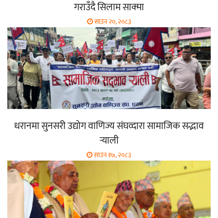
गराउँदै सिलाम साक्मा
साउन २०, २०८३
धरानमा सुनसरी उद्योग वाणिज्य संघव्दारा सामाजिक सद्भाव
र्‍याली
साउन १७, २०८३