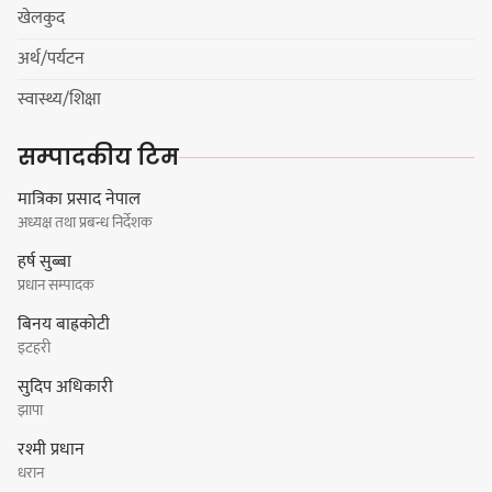
शोक बिदाको कारण स्थगित
खेलकुद
अर्थ/पर्यटन
चुल्हो निभ्दा ब्युँझन सक्ने आक्रोश
स्वास्थ्य/शिक्षा
सम्पादकीय टिम
मात्रिका प्रसाद नेपाल
अध्यक्ष तथा प्रबन्ध निर्देशक
हर्क साम्पाङलाई निर्णय नसच्याए
हर्ष सुब्बा
पार्टीको गोप्य कुरा सार्वजनिक गर्ने ज्ञानु
प्रधान सम्पादक
चाम्लिङको चेतावनी
बिनय बाह्रकोटी
इटहरी
सुदिप अधिकारी
कार्तिक १८ गते इटहरीमा नेपथ्यको भव्य
झापा
कन्सर्ट हुँदै
रश्मी प्रधान
धरान