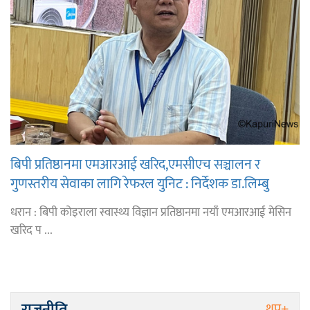
बिपी प्रतिष्ठानमा एमआरआई खरिद,एमसीएच सञ्चालन र
गुणस्तरीय सेवाका लागि रेफरल युनिट : निर्देशक डा.लिम्बु
धरान : बिपी कोइराला स्वास्थ्य विज्ञान प्रतिष्ठानमा नयाँ एमआरआई मेसिन
खरिद प ...
राजनीति
थप+