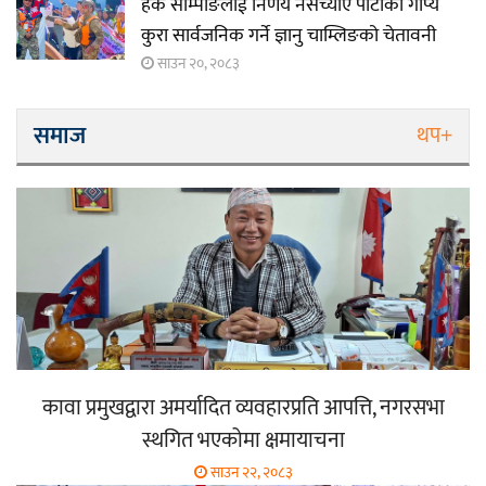
हर्क साम्पाङलाई निर्णय नसच्याए पार्टीको गोप्य
कुरा सार्वजनिक गर्ने ज्ञानु चाम्लिङको चेतावनी
साउन २०, २०८३
समाज
थप+
कावा प्रमुखद्वारा अमर्यादित व्यवहारप्रति आपत्ति, नगरसभा
स्थगित भएकोमा क्षमायाचना
साउन २२, २०८३