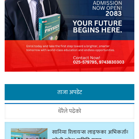
ताजा अपडेट
धेरैले पढेको
सानिमा रिलायन्स लाइफका अभिकर्ताको