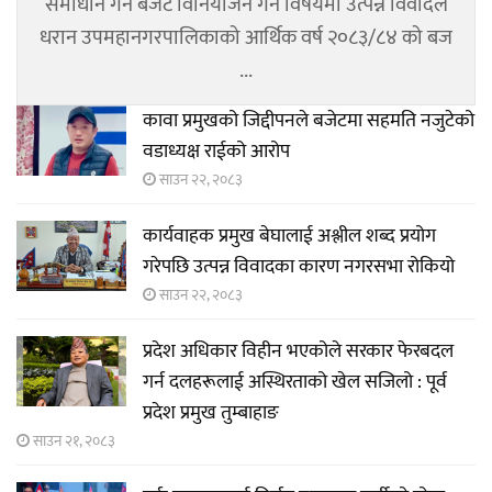
समाधान गर्न बजेट विनियोजन गर्ने विषयमा उत्पन्न विवादले
धरान उपमहानगरपालिकाको आर्थिक वर्ष २०८३/८४ को बज
...
कावा प्रमुखको जिद्दीपनले बजेटमा सहमति नजुटेको
वडाध्यक्ष राईको आरोप
साउन २२, २०८३
कार्यवाहक प्रमुख बेघालाई अश्लील शब्द प्रयोग
गरेपछि उत्पन्न विवादका कारण नगरसभा रोकियो
साउन २२, २०८३
प्रदेश अधिकार विहीन भएकोले सरकार फेरबदल
गर्न दलहरूलाई अस्थिरताको खेल सजिलो : पूर्व
प्रदेश प्रमुख तुम्बाहाङ
साउन २१, २०८३