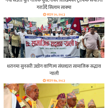
नयाँ सेउती पूल नजिक दुर्घटनाको जोखिमको ट्राफिक सचेतना
गराउँदै सिलाम साक्मा
साउन २०, २०८३
धरानमा सुनसरी उद्योग वाणिज्य संघव्दारा सामाजिक सद्भाव
र्‍याली
साउन १७, २०८३