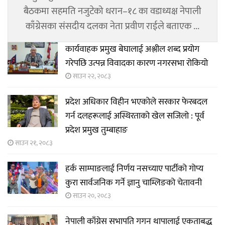
बैठकमा सहमति नजुटेको धरान–१८ का वडाध्यक्ष नेपाली
काँग्रेसका संसदीय दलका नेता प्रवीण राईले बताएक ...
कार्यवाहक प्रमुख बेघालाई अश्लील शब्द प्रयोग
गरेपछि उत्पन्न विवादका कारण नगरसभा रोकियो
साउन २२, २०८३
प्रदेश अधिकार विहीन भएकोले सरकार फेरबदल
गर्न दलहरूलाई अस्थिरताको खेल सजिलो : पूर्व
प्रदेश प्रमुख तुम्बाहाङ
साउन २१, २०८३
हर्क साम्पाङलाई निर्णय नसच्याए पार्टीको गोप्य
कुरा सार्वजनिक गर्ने ज्ञानु चाम्लिङको चेतावनी
साउन २०, २०८३
नेपाली काँग्रेस सभापति गगन थापालाई एकताबद्ध