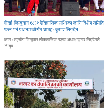
गोर्खा-लिम्बुवान १८३१ ऐतिहासिक सन्धिका लागि विशेष समिति
गठन गर्न प्रधानमन्त्रीसँग आग्रह : कुमार लिङ्देन
धरान : सङ्घीय लिम्बुवान लोकतान्त्रिक मञ्चका अध्यक्ष कुमार लिङ्देनले
लिम्बुव ...