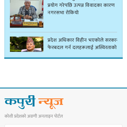
प्रयोग गरेपछि उत्पन्न विवादका कारण
नगरसभा रोकियो
प्रदेश अधिकार विहीन भएकोले सरकार
फेरबदल गर्न दलहरूलाई अस्थिरताको
खेल सजिलो : पूर्व प्रदेश प्रमुख तुम्बाहाङ
सङ्खुवासभामा सिलिचोङ स्वास्थ्य
कार्यसम्पादनमा पहिलो
कोशी प्रदेशको अग्रणी अनलाइन पोर्टल
धरान उपमहानगरपालिकाको नगरसभा