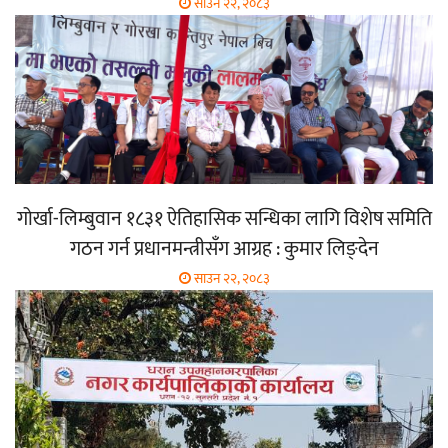
साउन २२, २०८३
गोर्खा-लिम्बुवान १८३१ ऐतिहासिक सन्धिका लागि विशेष समिति
गठन गर्न प्रधानमन्त्रीसँग आग्रह : कुमार लिङ्देन
साउन २२, २०८३