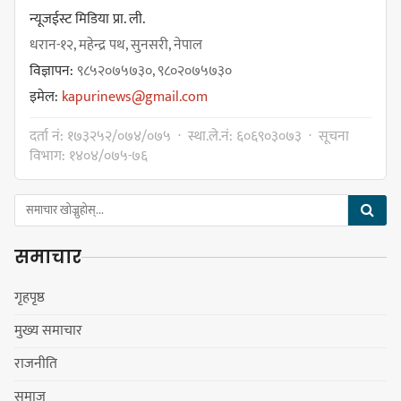
शोक बिदाको कारण स्थगित
न्यूजईस्ट मिडिया प्रा. ली.
धरान-१२, महेन्द्र पथ, सुनसरी, नेपाल
विज्ञापन:
९८५२०७५७३०, ९८०२०७५७३०
चुल्हो निभ्दा ब्युँझन सक्ने आक्रोश
इमेल:
kapurinews@gmail.com
दर्ता नं: १७३२५२/०७४/०७५ · स्था.ले.नं: ६०६९०३०७३ · सूचना
विभाग: १४०४/०७५-७६
हर्क साम्पाङलाई निर्णय नसच्याए
पार्टीको गोप्य कुरा सार्वजनिक गर्ने ज्ञानु
समाचार
चाम्लिङको चेतावनी
गृहपृष्ठ
मुख्य समाचार
कार्तिक १८ गते इटहरीमा नेपथ्यको भव्य
राजनीति
कन्सर्ट हुँदै
समाज