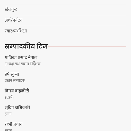
खेलकुद
अर्थ/पर्यटन
नयाँ सेउती पूल नजिक दुर्घटनाको
स्वास्थ्य/शिक्षा
जोखिमको ट्राफिक सचेतना गराउँदै
सिलाम साक्मा
सम्पादकीय टिम
मात्रिका प्रसाद नेपाल
अध्यक्ष तथा प्रबन्ध निर्देशक
किराँती खम्बुका सन्तानहरू :
हर्ष सुब्बा
स्वपहिचानविहीन राई बन्ने कि
प्रधान सम्पादक
स्वपहिचानसहित 'राउटे !'
बिनय बाह्रकोटी
इटहरी
सुदिप अधिकारी
नेपाली काँग्रेस सभापति गगन थापालाई
झापा
एकताबद्ध सिङ्गो काँग्रेस निर्माण गर्न
रश्मी प्रधान
सुनसरीका कार्यकर्ताको आग्रह
धरान