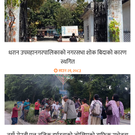
धरान उपमहानगरपालिकाको नगरसभा शोक बिदाको कारण
स्थगित
साउन २१, २०८३