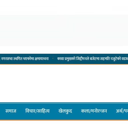
·
·
भएकोमा क्षमायाचना
कावा प्रमुखको जिद्दीपनले बजेटमा सहमति नजुटेको वडाध्यक्ष राईको आरोप
समाज
विचार/साहित्य
खेलकुद
कला/मनाेरन्जन
अर्थ/पर