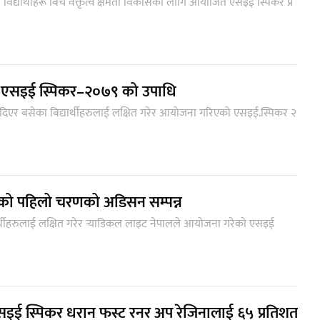
विद्यार्थीहरू बिच वक्तृत्व क्षमता विकासको लागि आयोजित एसइई स्पिकर प्र
न एसइई स्पिकर–२०७९ को उपाधि
षा दिएर बसेका बिद्यार्थीहरुलाई लक्षित गरेर आयोजना गरिएको एसइई.स्पिकर २
को पहिलो चरणको अडिसन सम्पन्न
र्थीहरुलाई लक्षित गरेर र्‍याडिकल लाइट नेपालले आयोजना गरेको एसइई
एसइई स्पिकर धरान फस्ट रनर अप रेजिनालाई ६५ प्रतिशत