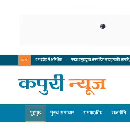
·
गरसभा र बजेट नै अनिश्चित
कावा प्रमुखद्वारा अमर्यादित व्यवहारप्रति आपत्ति, नगरसभा स्थगित 
ताजा
गृहपृष्ठ
मुख्य समाचार
सम्पादकीय
राजनीति