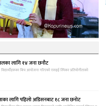
नलका लागि १४ जना छनौट
ा विद्यार्थीहरूका बिच आयोजना गरिएको एसइई स्पिकर प्रतियोगीताको
ीताका लागि पहिलो अडिसनबाट १८ जना छनोट