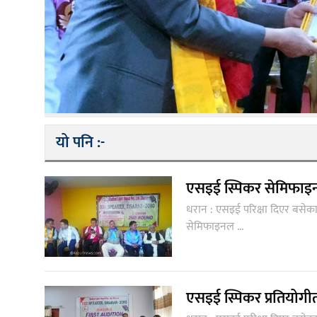
यो पनि :-
एसइई स्पिकर सेमिफाइ
धरान : एसइई परिक्षा दिएर बसेक
सेमिफाइनल ...
एसइई स्पिकर प्रतियोग