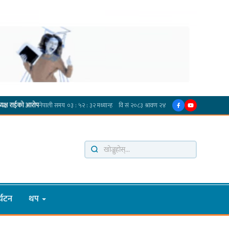
गोर्खा-लिम्बुवान १८३१ ऐतिहासिक सन्धिका लागि विशेष समिति गठन गर्न प्रधानमन्त्रीसँग आग्रह : कु
्यटन
थप