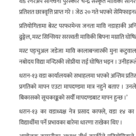
थर्ड रनरअप सान्त्वना पुरस्कार चन्द्र संस्कृत माविका सागर
प्रतिशत छात्रवृत्ति प्राप्त गरे । जेठ २० गते भएको सेमिफा
प्रतियोगितामा बेस्ट परफरमेन्स जनता मावि नडाहाकी अनिता
ढुङ्गेल, मस्ट सिन्सियर सरस्वती माविकी बिपना मग्राति घोष
मस्ट पङ्चुअल जडेजा मावि कालाबन्जारकी मुना कटुवाल,
नबोदय विद्या मन्दिरकी सोप्रीया राई घोषित भइन । उनीहरूले प्
धरान-१३ वडा कार्यालयको सभाहलमा भएको अन्तिम प्रतिस्पर्
प्रगतिको मापन एउटा मापदण्डमा मात्र नहुने बताए । उनले भ
बिकासको सूचकाङ्कको सयौँ मापदण्डबाट मापन हुन्छ ।’
धरान-१३ का वडाध्यक्ष नेत्र प्रसाद काफ्ले, वडा १४ का 
विद्यार्थीमा पर्ने प्रभावका बारेमा धारणा राखेका थिए ।