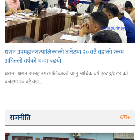
धरान उपमहानगरपालिकाको बजेटमा २० वटै वडाको रकम
अघिल्लो वर्षको भन्दा बढयो
धरान : धरान उपमहानगरपालिकाको चालु आर्थिक वर्ष २०८३/०८४ को
बजेटमा २० वटै वडा ...
राजनीति
थप+