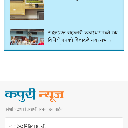
सङ्कटग्रस्त सहकारी व्यवस्थापनको रकम
विनियोजनको विवादले नगरसभा र
बजेट नै अनिश्चित
कावा प्रमुखद्वारा अमर्यादित व्यवहारप्रति
आपत्ति, नगरसभा स्थगित भएकोमा
क्षमायाचना
कोशी प्रदेशको अग्रणी अनलाइन पोर्टल
कावा प्रमुखको जिद्दीपनले बजेटमा
सहमति नजुटेको वडाध्यक्ष राईको आरोप
न्यूजईस्ट मिडिया प्रा. ली.