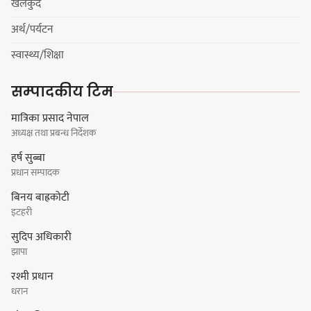
खेलकुद
खेल सजिलो : पूर्व प्रदेश प्रमुख तुम्बाहाङ
अर्थ/पर्यटन
स्वास्थ्य/शिक्षा
सङ्खुवासभामा सिलिचोङ स्वास्थ्य
सम्पादकीय टिम
कार्यसम्पादनमा पहिलो
मात्रिका प्रसाद नेपाल
अध्यक्ष तथा प्रबन्ध निर्देशक
हर्ष सुब्बा
प्रधान सम्पादक
धरान उपमहानगरपालिकाको नगरसभा
बिनय बाह्रकोटी
शोक बिदाको कारण स्थगित
इटहरी
सुदिप अधिकारी
चुल्हो निभ्दा ब्युँझन सक्ने आक्रोश
झापा
रश्मी प्रधान
धरान