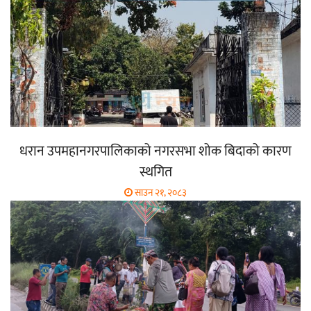
धरान उपमहानगरपालिकाको नगरसभा शोक बिदाको कारण
स्थगित
साउन २१, २०८३