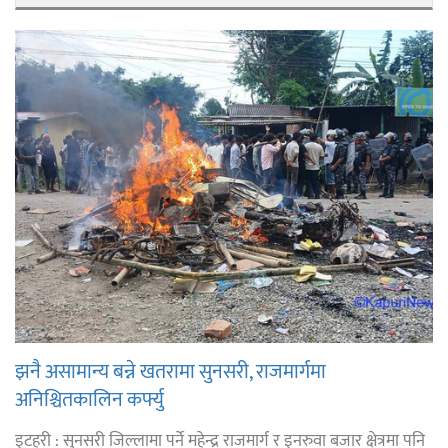
झनै असामान्य बन्ने खतरामा सुनसरी, राजमार्गमा
अनिश्चितकालिन कर्फ्यु
इटहरी : सुनसरी जिल्लामा पर्ने महेन्द्र राजमार्ग र इनरुवा बजार क्षेत्रमा पनि