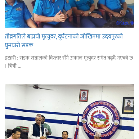
तीव्रगतिले बढायो मृत्युदर, दुर्घटनाको जोखिममा उदयपुरको
घुमाउरो सडक
इटहरी : सडक सञ्जालको विस्तार सँगै अकाल मृत्युदर समेत बढ्दै गएको छ
। भित्री ...