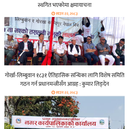
स्थगित भएकोमा क्षमायाचना
साउन २२, २०८३
गोर्खा-लिम्बुवान १८३१ ऐतिहासिक सन्धिका लागि विशेष समिति
गठन गर्न प्रधानमन्त्रीसँग आग्रह : कुमार लिङ्देन
साउन २२, २०८३