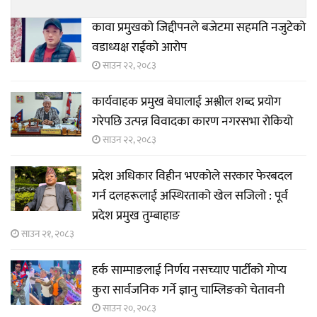
कावा प्रमुखको जिद्दीपनले बजेटमा सहमति नजुटेको
वडाध्यक्ष राईको आरोप
साउन २२, २०८३
कार्यवाहक प्रमुख बेघालाई अश्लील शब्द प्रयोग
गरेपछि उत्पन्न विवादका कारण नगरसभा रोकियो
साउन २२, २०८३
प्रदेश अधिकार विहीन भएकोले सरकार फेरबदल
गर्न दलहरूलाई अस्थिरताको खेल सजिलो : पूर्व
प्रदेश प्रमुख तुम्बाहाङ
साउन २१, २०८३
हर्क साम्पाङलाई निर्णय नसच्याए पार्टीको गोप्य
कुरा सार्वजनिक गर्ने ज्ञानु चाम्लिङको चेतावनी
साउन २०, २०८३