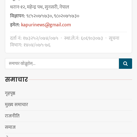
धरान-१२, महेन्द्र पथ, सुनसरी, नेपाल
विज्ञापन:
९८५२०७५७३०, ९८०२०७५७३०
इमेल:
kapurinews@gmail.com
गोर्खा-लिम्बुवान १८३१ ऐतिहासिक
दर्ता नं: १७३२५२/०७४/०७५ · स्था.ले.नं: ६०६९०३०७३ · सूचना
सन्धिका लागि विशेष समिति गठन गर्न
विभाग: १४०४/०७५-७६
प्रधानमन्त्रीसँग आग्रह : कुमार लिङ्देन
समाचार
कार्यवाहक प्रमुख बेघालाई अश्लील शब्द
प्रयोग गरेपछि उत्पन्न विवादका कारण
गृहपृष्ठ
नगरसभा रोकियो
मुख्य समाचार
राजनीति
प्रदेश अधिकार विहीन भएकोले सरकार
समाज
फेरबदल गर्न दलहरूलाई अस्थिरताको