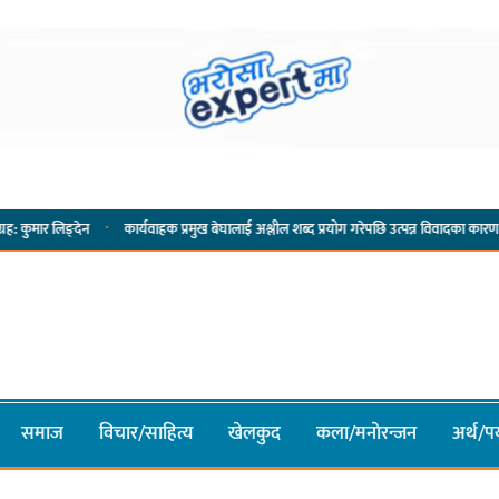
·
न
कार्यवाहक प्रमुख बेघालाई अश्लील शब्द प्रयोग गरेपछि उत्पन्न विवादका कारण नगरसभा रोकिय
समाज
विचार/साहित्य
खेलकुद
कला/मनाेरन्जन
अर्थ/पर