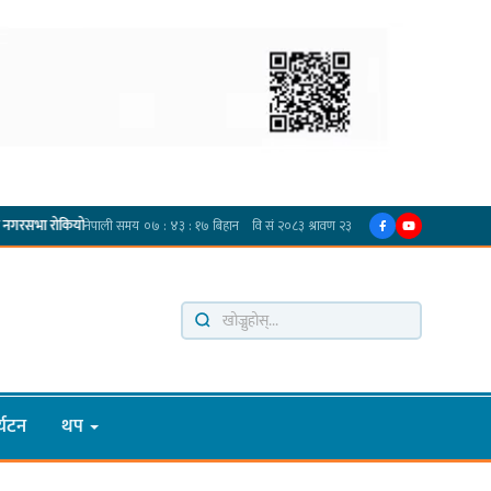
·
ो
प्रदेश अधिकार विहीन भएकोले सरकार फेरबदल गर्न दलहरूलाई अस्थिरताको खेल सजिलो : पूर्व प्
्यटन
थप