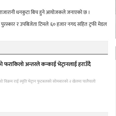
्लब राजारानी धनकुटा बिच हुने आयोजकले जनाएको छ ।
द पुरस्कार र उपबिजेता टिमले ६० हजार नगद सहित ट्रफी मेडल 
ो फराकिलो अन्तरले कन्काई भेट्रानलाई हराउँदै
थो विक्रम राई स्मृति भेट्रान फुटबलको सोमबारको २ खेलमा पालैपालो