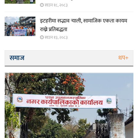
साउन १८, २०८३
इटहरीमा सद्भाव र्‍याली, सामाजिक एकता कायम
राख्ने प्रतिबद्धता
साउन १३, २०८३
समाज
थप+