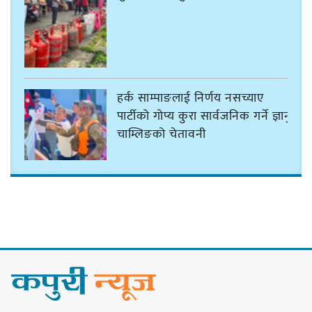
हर्क साम्पाङलाई निर्णय नसच्याए
पार्टीको गोप्य कुरा सार्वजनिक गर्ने ज्ञानु
चाम्लिङको चेतावनी
कार्तिक १८ गते इटहरीमा नेपथ्यको भव्य
कन्सर्ट हुँदै
नयाँ सेउती पूल नजिक दुर्घटनाको