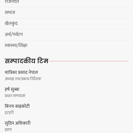
राजनीति
बास्केटबलको उपाधि
प्रभातलाई,पाराडाइज उपविजेतामा
समाज
सीमित
खेलकुद
अर्थ/पर्यटन
हर्क साम्पाङको क्युआरटी विघटन गर्ने
स्वास्थ्य/शिक्षा
निर्णय विरुद्ध ३४ सदस्यको संयुक्त
विज्ञप्ती
सम्पादकीय टिम
मात्रिका प्रसाद नेपाल
अध्यक्ष तथा प्रबन्ध निर्देशक
डिपो बास्केटबलको फाइनलमा प्रभात र
हर्ष सुब्बा
पाराडाइज भिड्ने
प्रधान सम्पादक
बिनय बाह्रकोटी
इटहरी
सुदिप अधिकारी
हिमालयन मेघा,हिमशिखर, पाराडाइज र
झापा