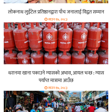
लोकनाथ लुइँटेल प्रतिष्ठानद्वारा पाँच जनालाई विद्वत सम्मान
साउन १७, २०८३
धरानमा खाना पकाउने ग्यासको अभाव, आयल भन्छ : ग्यास
पर्याप्त मात्रामा आउँछ
साउन १७, २०८३