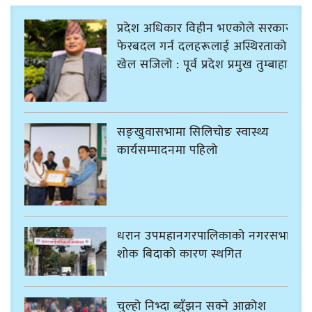
प्रदेश अधिकार विहीन भएकोले सरकार
फेरबदल गर्न दलहरूलाई अस्थिरताको
खेल सजिलो : पूर्व प्रदेश प्रमुख तुम्बाहाङ
सङ्खुवासभामा सिलिचोङ स्वास्थ्य
कार्यसम्पादनमा पहिलो
धरान उपमहानगरपालिकाको नगरसभा
शोक बिदाको कारण स्थगित
चुल्हो निभ्दा ब्युँझन सक्ने आक्रोश