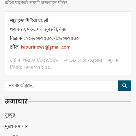
कोशी प्रदेशको अग्रणी अनलाइन पोर्टल
जोखिमको ट्राफिक सचेतना गराउँदै
सिलाम साक्मा
न्यूजईस्ट मिडिया प्रा. ली.
धरान-१२, महेन्द्र पथ, सुनसरी, नेपाल
विज्ञापन:
९८५२०७५७३०, ९८०२०७५७३०
किराँती खम्बुका सन्तानहरू :
इमेल:
kapurinews@gmail.com
स्वपहिचानविहीन राई बन्ने कि
स्वपहिचानसहित 'राउटे !'
दर्ता नं: १७३२५२/०७४/०७५ · स्था.ले.नं: ६०६९०३०७३ · सूचना
विभाग: १४०४/०७५-७६
नेपाली काँग्रेस सभापति गगन थापालाई
एकताबद्ध सिङ्गो काँग्रेस निर्माण गर्न
समाचार
सुनसरीका कार्यकर्ताको आग्रह
गृहपृष्ठ
मुख्य समाचार
मेजर श्रवणकुमार लिम्बू स्मृति