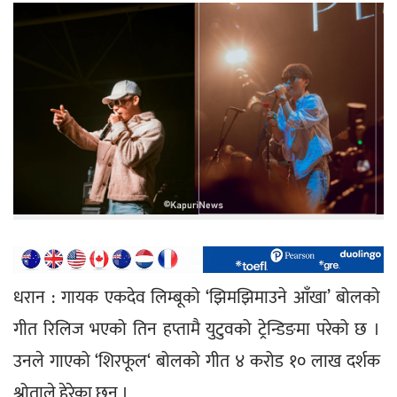
धरान : गायक एकदेव लिम्बूको ‘झिमझिमाउने आँखा’ बोलको 
गीत रिलिज भएको तिन हप्तामै युटुवको ट्रेन्डिङमा परेको छ । 
उनले गाएको ‘शिरफूल‘ बोलको गीत ४ करोड १० लाख दर्शक 
श्रोताले हेरेका छन् ।