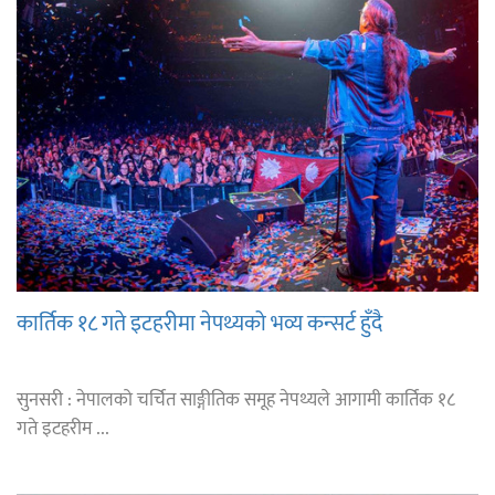
कार्तिक १८ गते इटहरीमा नेपथ्यको भव्य कन्सर्ट हुँदै
सुनसरी : नेपालको चर्चित साङ्गीतिक समूह नेपथ्यले आगामी कार्तिक १८
गते इटहरीम ...