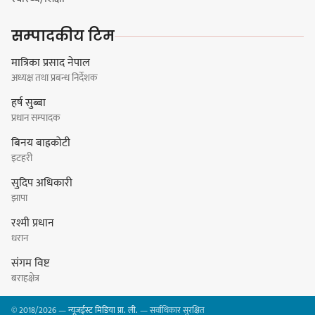
कार्यवाहक प्रमुख बेघालाई अश्लील शब्द
सम्पादकीय टिम
प्रयोग गरेपछि उत्पन्न विवादका कारण
नगरसभा रोकियो
मात्रिका प्रसाद नेपाल
अध्यक्ष तथा प्रबन्ध निर्देशक
हर्ष सुब्बा
प्रधान सम्पादक
प्रदेश अधिकार विहीन भएकोले सरकार
बिनय बाह्रकोटी
फेरबदल गर्न दलहरूलाई अस्थिरताको
इटहरी
खेल सजिलो : पूर्व प्रदेश प्रमुख तुम्बाहाङ
सुदिप अधिकारी
झापा
रश्मी प्रधान
सङ्खुवासभामा सिलिचोङ स्वास्थ्य
धरान
कार्यसम्पादनमा पहिलो
संगम विष्ट
बराहक्षेत्र
© 2018/2026 —
न्यूजईस्ट मिडिया प्रा. ली.
— सर्वाधिकार सुरक्षित