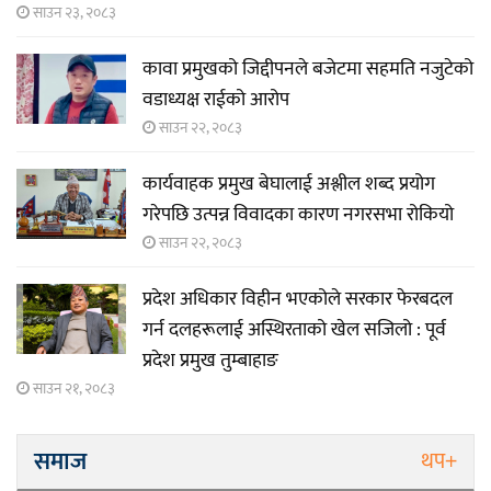
साउन २३, २०८३
कावा प्रमुखको जिद्दीपनले बजेटमा सहमति नजुटेको
वडाध्यक्ष राईको आरोप
साउन २२, २०८३
कार्यवाहक प्रमुख बेघालाई अश्लील शब्द प्रयोग
गरेपछि उत्पन्न विवादका कारण नगरसभा रोकियो
साउन २२, २०८३
प्रदेश अधिकार विहीन भएकोले सरकार फेरबदल
गर्न दलहरूलाई अस्थिरताको खेल सजिलो : पूर्व
प्रदेश प्रमुख तुम्बाहाङ
साउन २१, २०८३
समाज
थप+