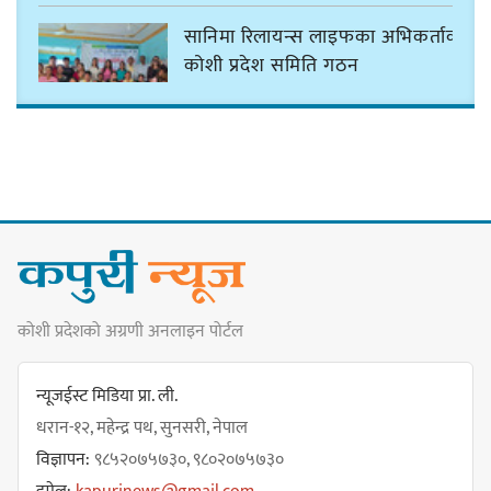
सानिमा रिलायन्स लाइफका अभिकर्ताको
कोशी प्रदेश समिति गठन
ठमेलमा ‘मार्लो होटेल’ जसले दिन्छ
फाइभस्टारको सुविधा
कोशी प्रदेशको अग्रणी अनलाइन पोर्टल
सङ्कटग्रस्त सहकारी व्यवस्थापनको रकम
विनियोजनको विवादले नगरसभा र
न्यूजईस्ट मिडिया प्रा. ली.
बजेट नै अनिश्चित
धरान-१२, महेन्द्र पथ, सुनसरी, नेपाल
विज्ञापन:
९८५२०७५७३०, ९८०२०७५७३०