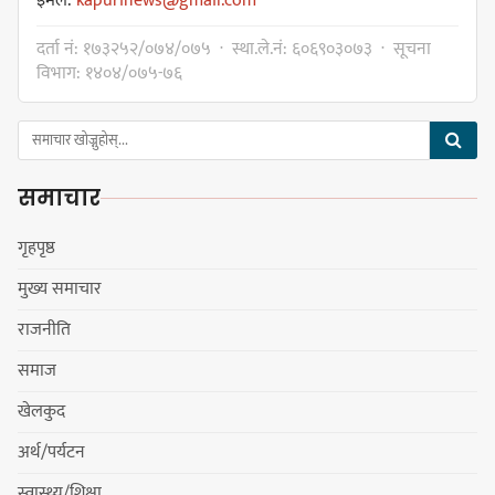
इमेल:
kapurinews@gmail.com
कावा प्रमुखद्वारा अमर्यादित व्यवहारप्रति
दर्ता नं: १७३२५२/०७४/०७५ · स्था.ले.नं: ६०६९०३०७३ · सूचना
आपत्ति, नगरसभा स्थगित भएकोमा
विभाग: १४०४/०७५-७६
क्षमायाचना
समाचार
कावा प्रमुखको जिद्दीपनले बजेटमा
सहमति नजुटेको वडाध्यक्ष राईको आरोप
गृहपृष्ठ
मुख्य समाचार
राजनीति
गोर्खा-लिम्बुवान १८३१ ऐतिहासिक
समाज
सन्धिका लागि विशेष समिति गठन गर्न
खेलकुद
प्रधानमन्त्रीसँग आग्रह : कुमार लिङ्देन
अर्थ/पर्यटन
स्वास्थ्य/शिक्षा