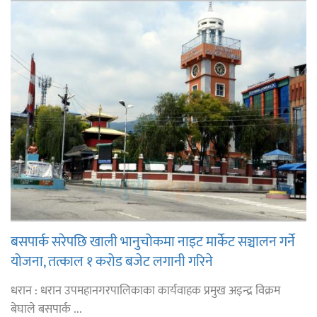
बसपार्क सरेपछि खाली भानुचोकमा नाइट मार्केट सञ्चालन गर्ने
योजना, तत्काल १ करोड बजेट लगानी गरिने
धरान : धरान उपमहानगरपालिकाका कार्यवाहक प्रमुख अइन्द्र विक्रम
बेघाले बसपार्क ...