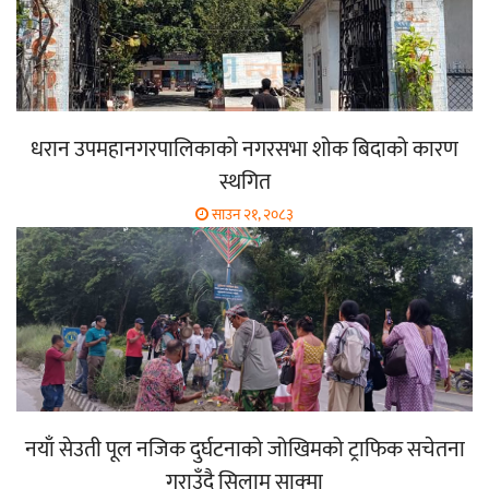
धरान उपमहानगरपालिकाको नगरसभा शोक बिदाको कारण
स्थगित
साउन २१, २०८३
नयाँ सेउती पूल नजिक दुर्घटनाको जोखिमको ट्राफिक सचेतना
गराउँदै सिलाम साक्मा