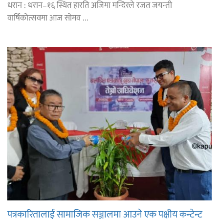
धरान : धरान–१६ स्थित हारति अजिमा मन्दिरले रजत जयन्ती
वार्षिकोत्सवमा आज सोमव ...
पत्रकारितालाई सामाजिक सञ्जालमा आउने एक पक्षीय कन्टेन्ट